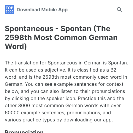
Skip
Skip
Skip
Download Mobile App
Toggle
to
to
to
search
primary
content
footer
navigation
Spontaneous - Spontan (The
2598th Most Common German
Word)
The translation for Spontaneous in German is Spontan.
It can be used as adjective. It is classified as a B2
word, and is the 2598th most commonly used word in
German. You can see example sentences for context
below, and you can also listen to their pronunciations
by clicking on the speaker icon. Practice this and the
other 3000 most common German words with over
60000 example sentences, pronunciations, and
various practice types by downloading our app.
Pronunciation