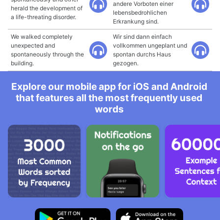
andere Vorboten einer
herald the development of
lebensbedrohlichen
a life-threating disorder.
Erkrankung sind.
We walked completely
Wir sind dann einfach
unexpected and
vollkommen ungeplant und
spontaneously through the
spontan durchs Haus
building.
gezogen.
Explore our mobile app for iOS and Android
that features all the most frequently used
words