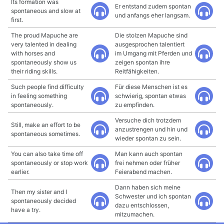
Its formation was
Er entstand zudem spontan
spontaneous and slow at
und anfangs eher langsam.
first.
The proud Mapuche are
Die stolzen Mapuche sind
very talented in dealing
ausgesprochen talentiert
with horses and
im Umgang mit Pferden und
spontaneously show us
zeigen spontan ihre
their riding skills.
Reitfähigkeiten.
Such people find difficulty
Für diese Menschen ist es
in feeling something
schwierig, spontan etwas
spontaneously.
zu empfinden.
Versuche dich trotzdem
Still, make an effort to be
anzustrengen und hin und
spontaneous sometimes.
wieder spontan zu sein.
You can also take time off
Man kann auch spontan
spontaneously or stop work
frei nehmen oder früher
earlier.
Feierabend machen.
Dann haben sich meine
Then my sister and I
Schwester und ich spontan
spontaneously decided
dazu entschlossen,
have a try.
mitzumachen.