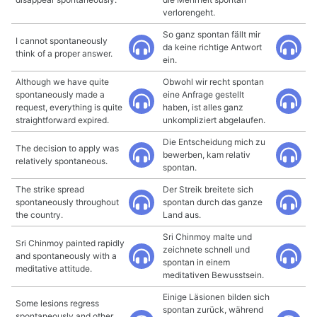
verlorengeht.
So ganz spontan fällt mir
I cannot spontaneously
da keine richtige Antwort
think of a proper answer.
ein.
Although we have quite
Obwohl wir recht spontan
spontaneously made a
eine Anfrage gestellt
request, everything is quite
haben, ist alles ganz
straightforward expired.
unkompliziert abgelaufen.
Die Entscheidung mich zu
The decision to apply was
bewerben, kam relativ
relatively spontaneous.
spontan.
The strike spread
Der Streik breitete sich
spontaneously throughout
spontan durch das ganze
the country.
Land aus.
Sri Chinmoy malte und
Sri Chinmoy painted rapidly
zeichnete schnell und
and spontaneously with a
spontan in einem
meditative attitude.
meditativen Bewusstsein.
Einige Läsionen bilden sich
Some lesions regress
spontan zurück, während
spontaneously and other