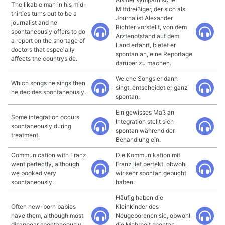
The likable man in his mid-
Mittdreißiger, der sich als
thirties turns out to be a
Journalist Alexander
journalist and he
Richter vorstellt, von dem
spontaneously offers to do
Ärztenotstand auf dem
a report on the shortage of
Land erfährt, bietet er
doctors that especially
spontan an, eine Reportage
affects the countryside.
darüber zu machen.
Welche Songs er dann
Which songs he sings then
singt, entscheidet er ganz
he decides spontaneously.
spontan.
Ein gewisses Maß an
Some integration occurs
Integration stellt sich
spontaneously during
spontan während der
treatment.
Behandlung ein.
Communication with Franz
Die Kommunikation mit
went perfectly, although
Franz lief perfekt, obwohl
we booked very
wir sehr spontan gebucht
spontaneously.
haben.
Häufig haben die
Often new-born babies
Kleinkinder des
have them, although most
Neugeborenen sie, obwohl
disappear spontaneously.
die Mehrheit spontan