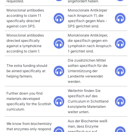
requested.
angefordert haben.
Monoclonal antibodies
Monoclonale Antikörper
according to claim 11
nach Anspruch 11, die
specifically directed
spezifisch gegen Mais -
against corn SPS.
SPS gerichtet sind.
Monoclonal antibodies
Monoklonale Antikörper,
directed specifically
die spezifisch gegen ein
against a lymphokine
Lymphokin nach Anspruch
according to claim 1.
1 gerichtet sind.
Die zusätzlichen Mittel
The extra funding should
sollten spezifisch für die
be aimed specifically at
Unterstützung der
helping farmers.
Landwirte verwendet
werden.
Weiterhin finden Sie
Further down you find
spezifisch auf das
materials developed
Curriculum in Schottland
specifically for the Scottish
konzipierte Materialien
curriculum.
weiter unten.
Aus der Biochemie weiß
We know from biochemistry
man, dass Enzyme
that enzymes only respond
spezifisch nur auf