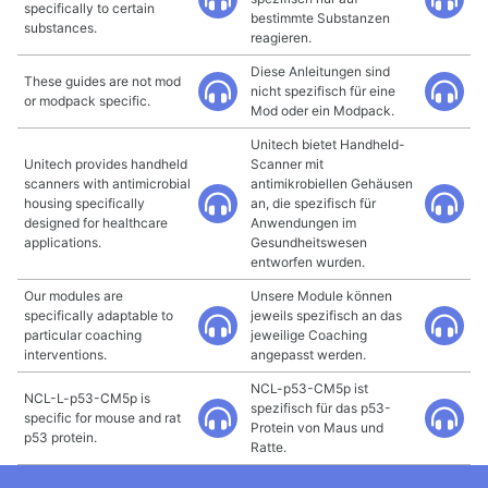
specifically to certain
bestimmte Substanzen
substances.
reagieren.
Diese Anleitungen sind
These guides are not mod
nicht spezifisch für eine
or modpack specific.
Mod oder ein Modpack.
Unitech bietet Handheld-
Unitech provides handheld
Scanner mit
scanners with antimicrobial
antimikrobiellen Gehäusen
housing specifically
an, die spezifisch für
designed for healthcare
Anwendungen im
applications.
Gesundheitswesen
entworfen wurden.
Our modules are
Unsere Module können
specifically adaptable to
jeweils spezifisch an das
particular coaching
jeweilige Coaching
interventions.
angepasst werden.
NCL-p53-CM5p ist
NCL-L-p53-CM5p is
spezifisch für das p53-
specific for mouse and rat
Protein von Maus und
p53 protein.
Ratte.