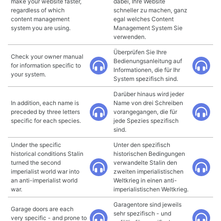
make your website faster,
dabei, Ihre Website
regardless of which
schneller zu machen, ganz
content management
egal welches Content
system you are using.
Management System Sie
verwenden.
Überprüfen Sie Ihre
Check your owner manual
Bedienungsanleitung auf
for information specific to
Informationen, die für Ihr
your system.
System spezifisch sind.
Darüber hinaus wird jeder
In addition, each name is
Name von drei Schreiben
preceded by three letters
vorangegangen, die für
specific for each species.
jede Spezies spezifisch
sind.
Under the specific
Unter den spezifisch
historical conditions Stalin
historischen Bedingungen
turned the second
verwandelte Stalin den
imperialist world war into
zweiten imperialistischen
an anti-imperialist world
Weltkrieg in einen anti-
war.
imperialistischen Weltkrieg.
Garagentore sind jeweils
Garage doors are each
sehr spezifisch - und
very specific - and prone to