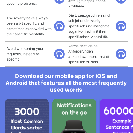
anfällig für spezifische
specific problems.
Probleme.
Die Lizenzgebühren sind
The royalty have always
seit jeher ein wenig
been a bit specific and
spezifisch und manchmal
sometimes even weird with
sogar komisch mit ihrer
their specific mentality.
spezifischen Mentalität.
Vermeidest, deine
Avoid weakening your
Anforderungen
requests, instead be
abzuschwächen, anstatt
specific.
spezifisch zu sein.
Download our mobile app for iOS and
Android that features all the most frequently
used words