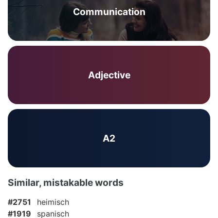
Communication
Adjective
A2
Similar, mistakable words
#2751
heimisch
#1919
spanisch