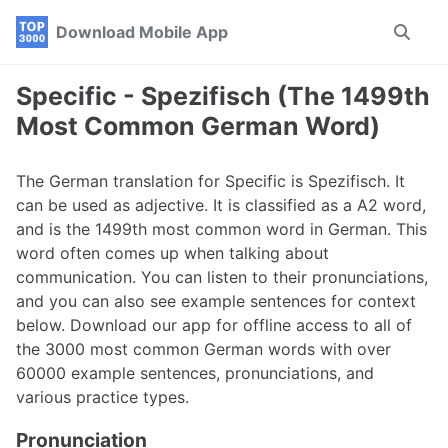
Skip
Skip
Skip
Download Mobile App
Toggle
to
to
to
search
primary
content
footer
navigation
Specific - Spezifisch (The 1499th
Most Common German Word)
The German translation for Specific is Spezifisch. It
can be used as adjective. It is classified as a A2 word,
and is the 1499th most common word in German. This
word often comes up when talking about
communication. You can listen to their pronunciations,
and you can also see example sentences for context
below. Download our app for offline access to all of
the 3000 most common German words with over
60000 example sentences, pronunciations, and
various practice types.
Pronunciation