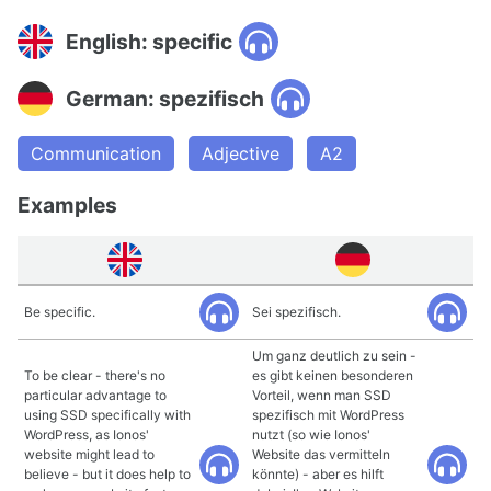
English: specific
German: spezifisch
Communication
Adjective
A2
Examples
Be specific.
Sei spezifisch.
Um ganz deutlich zu sein -
To be clear - there's no
es gibt keinen besonderen
particular advantage to
Vorteil, wenn man SSD
using SSD specifically with
spezifisch mit WordPress
WordPress, as Ionos'
nutzt (so wie Ionos'
website might lead to
Website das vermitteln
believe - but it does help to
könnte) - aber es hilft