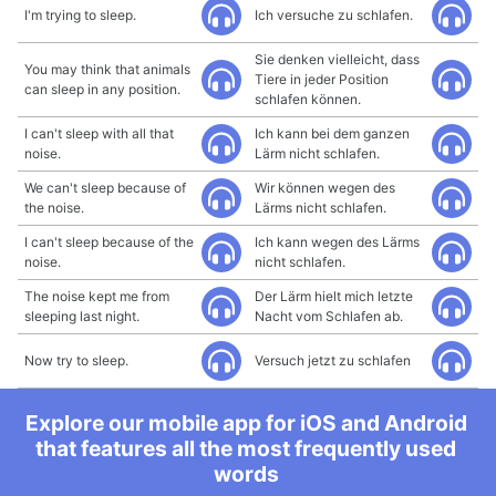
I'm trying to sleep.
Ich versuche zu schlafen.
Sie denken vielleicht, dass
You may think that animals
Tiere in jeder Position
can sleep in any position.
schlafen können.
I can't sleep with all that
Ich kann bei dem ganzen
noise.
Lärm nicht schlafen.
We can't sleep because of
Wir können wegen des
the noise.
Lärms nicht schlafen.
I can't sleep because of the
Ich kann wegen des Lärms
noise.
nicht schlafen.
The noise kept me from
Der Lärm hielt mich letzte
sleeping last night.
Nacht vom Schlafen ab.
Now try to sleep.
Versuch jetzt zu schlafen
Explore our mobile app for iOS and Android
that features all the most frequently used
words