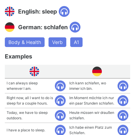
English: sleep
German: schlafen
Body & Health
Verb
A1
Examples
I can always sleep
Ich kann schlafen, wo
wherever I am.
immer ich bin.
Right now, all I want to do is
Im Moment möchte ich nur
sleep for a couple hours.
ein paar Stunden schlafen.
Today, we have to sleep
Heute müssen wir draußen
outdoors.
schlafen.
Ich habe einen Platz zum
I have a place to sleep.
Schlafen.