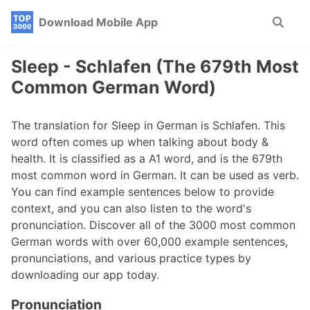
Skip
Skip
Skip
Download Mobile App
Toggle
to
to
to
search
primary
content
footer
navigation
Sleep - Schlafen (The 679th Most
Common German Word)
The translation for Sleep in German is Schlafen. This
word often comes up when talking about body &
health. It is classified as a A1 word, and is the 679th
most common word in German. It can be used as verb.
You can find example sentences below to provide
context, and you can also listen to the word's
pronunciation. Discover all of the 3000 most common
German words with over 60,000 example sentences,
pronunciations, and various practice types by
downloading our app today.
Pronunciation