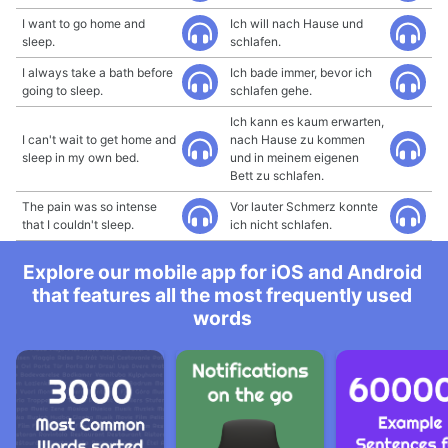
I want to go home and
Ich will nach Hause und
sleep.
schlafen.
I always take a bath before
Ich bade immer, bevor ich
going to sleep.
schlafen gehe.
Ich kann es kaum erwarten,
I can't wait to get home and
nach Hause zu kommen
sleep in my own bed.
und in meinem eigenen
Bett zu schlafen.
The pain was so intense
Vor lauter Schmerz konnte
that I couldn't sleep.
ich nicht schlafen.
Explore our mobile app for iOS and Android
that features all the most frequently used
words