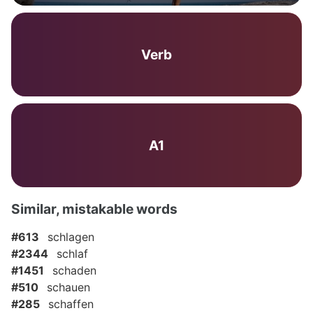
Verb
A1
Similar, mistakable words
#613
schlagen
#2344
schlaf
#1451
schaden
#510
schauen
#285
schaffen