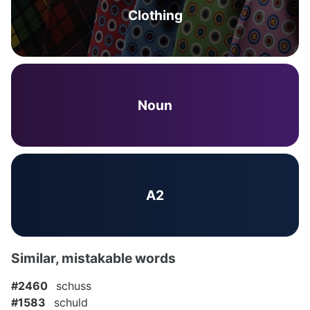
Clothing
Noun
A2
Similar, mistakable words
#2460
schuss
#1583
schuld