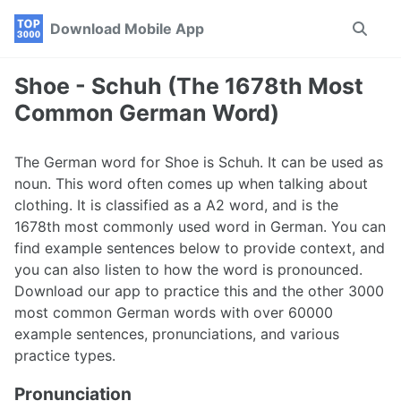
Skip
Skip
Skip
Download Mobile App
Toggle
to
to
to
search
primary
content
footer
navigation
Shoe - Schuh (The 1678th Most
Common German Word)
The German word for Shoe is Schuh. It can be used as
noun. This word often comes up when talking about
clothing. It is classified as a A2 word, and is the
1678th most commonly used word in German. You can
find example sentences below to provide context, and
you can also listen to how the word is pronounced.
Download our app to practice this and the other 3000
most common German words with over 60000
example sentences, pronunciations, and various
practice types.
Pronunciation