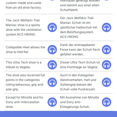
individuell gefertigt worden
custom-made and came
und stammt aus einer alten
from an old shoe factory.
Schuhfabrik.
Der Jack Wolfskin Trail
The Jack Wolfskin Trail
Maniac Schuh ist ein
Maniac shoe is a sporty
sportlicher Halbschuh mit
shoe with the ventilation
dem Belüftungssystem
system ACS HIKING.
ACS HIKING.
Dank der einklappbaren
Collapsible Heel allows the
Ferse kann der Schuh flach
shoe to fold flat.
gefaltet werden.
This Ultra Tech shoe is a
Dieser Ultra Tech Schuh ist
tribute to Vegeta.
eine Hommage an Vegeta.
The shoe also received full
Auch in den Kategorien
points in the categories
Abrollverhalten, Halt und
rolling behaviour, grip and
Sohlengrip bekam der
sole grip.
Schuh volle Punktezahl.
Except for Minolta and for
Mit Ausnahme von Minolta
Sony anti-intercalation
und Sony anti-
shoe.
Einlagerungs Schuh.