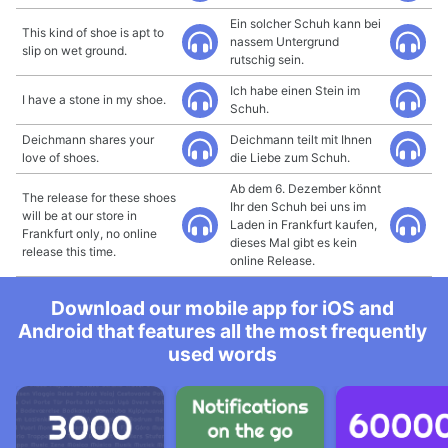
Ein solcher Schuh kann bei
This kind of shoe is apt to
nassem Untergrund
slip on wet ground.
rutschig sein.
Ich habe einen Stein im
I have a stone in my shoe.
Schuh.
Deichmann shares your
Deichmann teilt mit Ihnen
love of shoes.
die Liebe zum Schuh.
Ab dem 6. Dezember könnt
The release for these shoes
Ihr den Schuh bei uns im
will be at our store in
Laden in Frankfurt kaufen,
Frankfurt only, no online
dieses Mal gibt es kein
release this time.
online Release.
Download our mobile app for iOS and
Android that features all the most frequently
used words