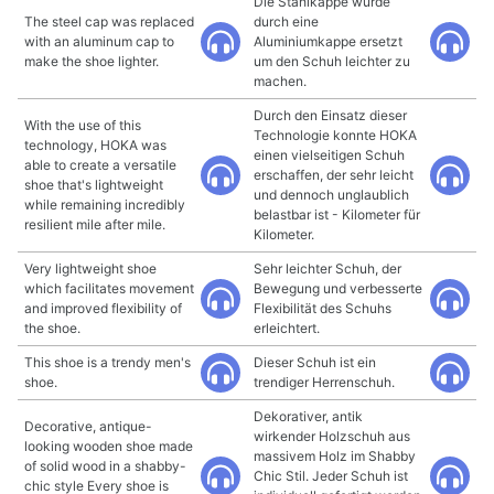
Die Stahlkappe wurde
The steel cap was replaced
durch eine
with an aluminum cap to
Aluminiumkappe ersetzt
make the shoe lighter.
um den Schuh leichter zu
machen.
Durch den Einsatz dieser
With the use of this
Technologie konnte HOKA
technology, HOKA was
einen vielseitigen Schuh
able to create a versatile
erschaffen, der sehr leicht
shoe that's lightweight
und dennoch unglaublich
while remaining incredibly
belastbar ist - Kilometer für
resilient mile after mile.
Kilometer.
Very lightweight shoe
Sehr leichter Schuh, der
which facilitates movement
Bewegung und verbesserte
and improved flexibility of
Flexibilität des Schuhs
the shoe.
erleichtert.
This shoe is a trendy men's
Dieser Schuh ist ein
shoe.
trendiger Herrenschuh.
Dekorativer, antik
Decorative, antique-
wirkender Holzschuh aus
looking wooden shoe made
massivem Holz im Shabby
of solid wood in a shabby-
Chic Stil. Jeder Schuh ist
chic style Every shoe is