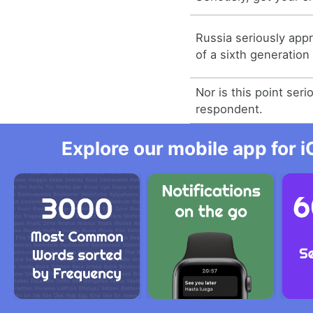
Russia seriously app
of a sixth generation 
Nor is this point ser
respondent.
Explore our mobile app for i