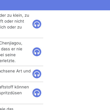
er zu klein, zu
ft oder nicht
lich oder zu
Chenjiagou,
dass er nie
ei seine
erletzte.
wachsene Art und
ftstoff können
spritzdüsen
wie das