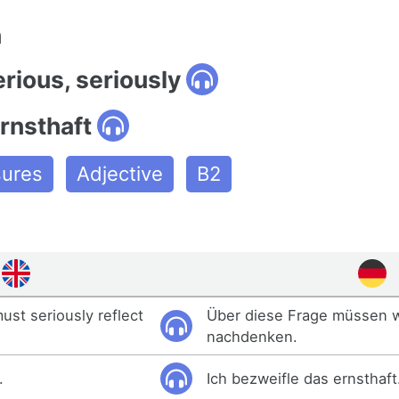
n
erious, seriously
rnsthaft
ures
Adjective
B2
ust seriously reflect
Über diese Frage müssen w
nachdenken.
.
Ich bezweifle das ernsthaft