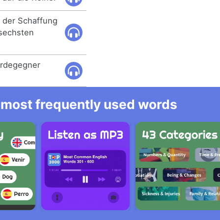
t der Schaffung
 sechsten
erdegegner
he most frequently used words