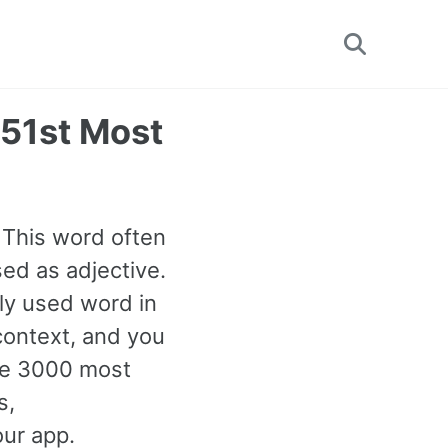
Toggle
search
551st Most
. This word often
ed as adjective.
nly used word in
context, and you
the 3000 most
s,
our app.