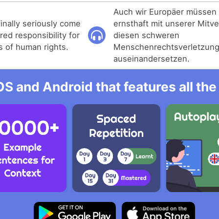
Auch wir Europäer müssen 
nally seriously come
ernsthaft mit unserer Mitv
red responsibility for
diesen schweren
s of human rights.
Menschenrechtsverletzun
auseinandersetzen.
OS and Android that features all t