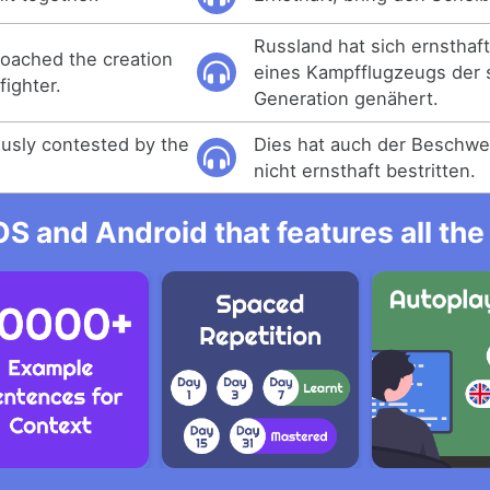
Russland hat sich ernsthaf
roached the creation
eines Kampfflugzeugs der
fighter.
Generation genähert.
iously contested by the
Dies hat auch der Beschw
nicht ernsthaft bestritten.
OS and Android that features all t