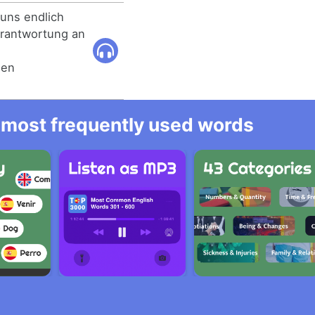
uns endlich
erantwortung an
gen
he most frequently used words