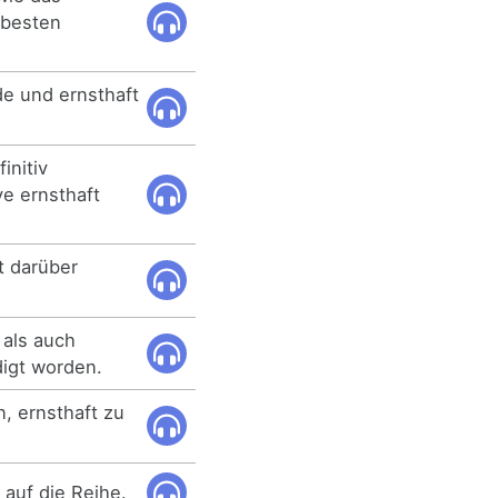
e besten
ide und ernsthaft
initiv
ye ernsthaft
ft darüber
 als auch
digt worden.
, ernsthaft zu
 auf die Reihe.