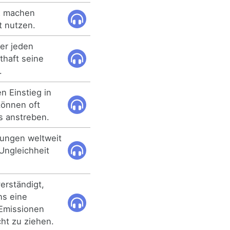
z machen
t nutzen.
er jeden
thaft seine
.
n Einstieg in
können oft
s anstreben.
rungen weltweit
Ungleichheit
erständigt,
s eine
 Emissionen
cht zu ziehen.