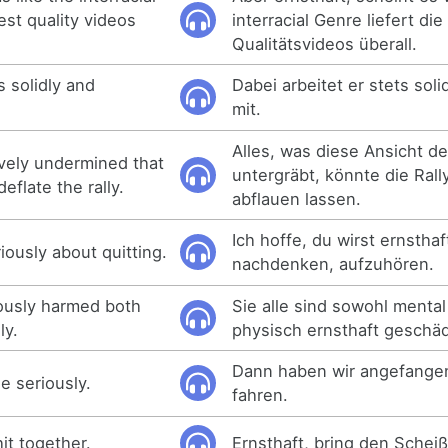
est quality videos
interracial Genre liefert di
Qualitätsvideos überall.
 solidly and
Dabei arbeitet er stets sol
mit.
Alles, was diese Ansicht def
ively undermined that
untergräbt, könnte die Rall
eflate the rally.
abflauen lassen.
Ich hoffe, du wirst ernstha
riously about quitting.
nachdenken, aufzuhören.
ously harmed both
Sie alle sind sowohl mental
ly.
physisch ernsthaft geschä
Dann haben wir angefangen
e seriously.
fahren.
it together.
Ernsthaft, bring den Scheiß