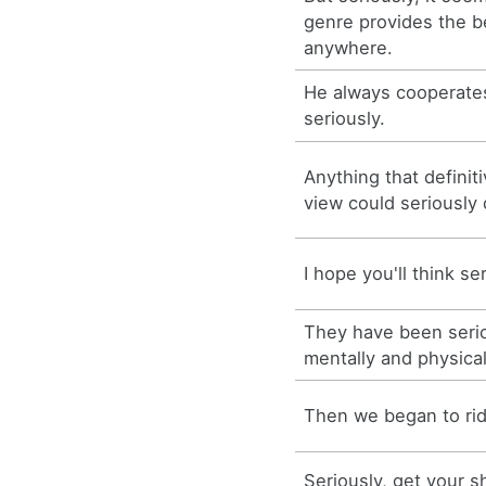
genre provides the b
anywhere.
He always cooperates
seriously.
Anything that definit
view could seriously d
I hope you'll think se
They have been seri
mentally and physical
Then we began to rid
Seriously, get your sh