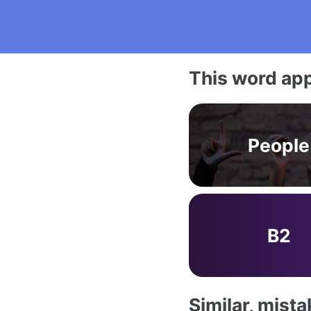
This word app
People
B2
Similar, mist