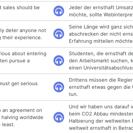
t sales should be
Jeder der ernsthaft Umsat
möchte, sollte Webinterpre
Seine Länge wird ganz sich
tely deter anyone not
abschrecken der nicht erns
 their experience.
Erfahrung mitteilen möchte
ious about entering
Studenten, die ernsthaft de
ften pursue a
den Arbeitsmarkt suchen, 
einen Universitätsabschlus
Drittens müssen die Regie
must get serious
ernsthaft etwas gegen die 
tun.
Und wir haben uns darauf v
o an agreement on
beim CO2 Abbau mindesten
g halving worldwide
Halbierung der weltweiten
 least.
weltweit ernsthaft in Betra