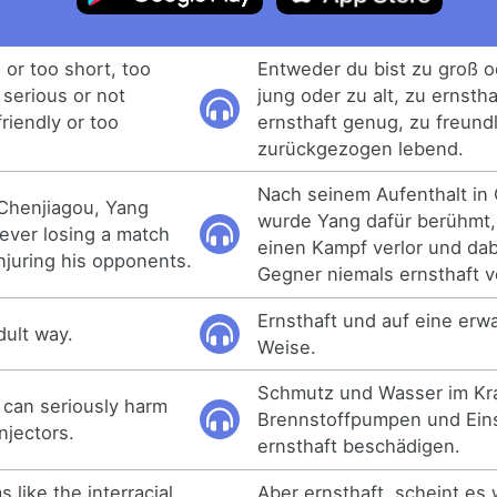
l or too short, too
Entweder du bist zu groß od
 serious or not
jung oder zu alt, zu ernstha
riendly or too
ernsthaft genug, zu freund
zurückgezogen lebend.
Nach seinem Aufenthalt in 
 Chenjiagou, Yang
wurde Yang dafür berühmt, 
ever losing a match
einen Kampf verlor und dab
njuring his opponents.
Gegner niemals ernsthaft v
Ernsthaft und auf eine er
dult way.
Weise.
Schmutz und Wasser im Kra
l can seriously harm
Brennstoffpumpen und Ein
njectors.
ernsthaft beschädigen.
s like the interracial
Aber ernsthaft, scheint es 