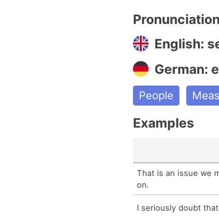
Pronunciatio
English: s
German: e
People
Meas
Examples
That is an issue we m
on.
I seriously doubt that