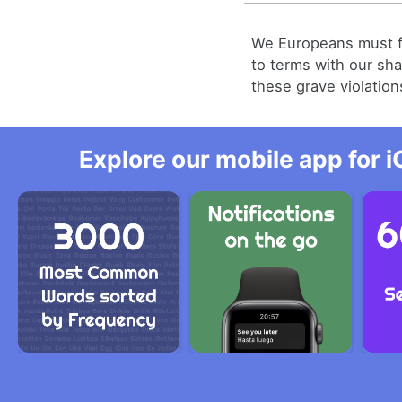
We Europeans must fi
to terms with our sha
these grave violation
Explore our mobile app for i