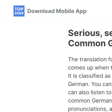
Skip
Skip
Skip
Download Mobile App
to
to
to
primary
content
footer
navigation
Serious, s
Common G
The translation f
comes up when ta
It is classified
German. You can 
can also listen t
common German 
pronunciations, 