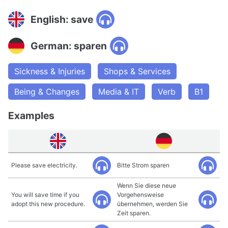
English: save
German: sparen
Sickness & Injuries
Shops & Services
Being & Changes
Media & IT
Verb
B1
Examples
Please save electricity.
Bitte Strom sparen
Wenn Sie diese neue
You will save time if you
Vorgehensweise
adopt this new procedure.
übernehmen, werden Sie
Zeit sparen.