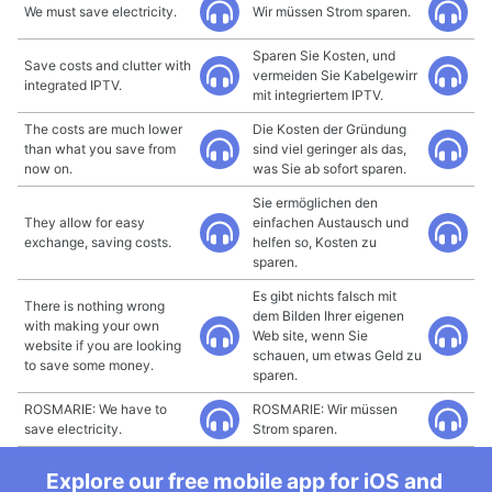
We must save electricity.
Wir müssen Strom sparen.
Sparen Sie Kosten, und
Save costs and clutter with
vermeiden Sie Kabelgewirr
integrated IPTV.
mit integriertem IPTV.
The costs are much lower
Die Kosten der Gründung
than what you save from
sind viel geringer als das,
now on.
was Sie ab sofort sparen.
Sie ermöglichen den
They allow for easy
einfachen Austausch und
exchange, saving costs.
helfen so, Kosten zu
sparen.
Es gibt nichts falsch mit
There is nothing wrong
dem Bilden Ihrer eigenen
with making your own
Web site, wenn Sie
website if you are looking
schauen, um etwas Geld zu
to save some money.
sparen.
ROSMARIE: We have to
ROSMARIE: Wir müssen
save electricity.
Strom sparen.
Explore our free mobile app for iOS and