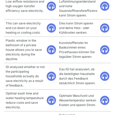
Low airflow resistance and
Luftströmungswiderstand
high oxygen transfer
und hohe
efficiency save electricity.
Sauerstofftransfereffizienz
kann Strom sparen.
This can save electricity
Dies kann Strom sparen
and cut down on your
und deine Heiz- oder
heating or cooling costs.
Kühlkosten senken.
Plastic window in the
Kunststofffenster Im
bathroom of a private
Badezimmer eines
house allows you to save
Privathauses können Sie
electricity during the
tagsüber Strom sparen.
daytime.
ISI analysed whether or not
Das ISI hat analysiert, ob
the participating
die beteiligten Haushalte
households actually do
durch das Feedback
save electricity as a result
tatsächlich Strom sparen.
of feedback.
Optimal wash time and
Optimale Waschzeit und
water heating temperature
Wassertemperatur senken
reduce costs and save
Kosten und sparen Strom.
electricity.