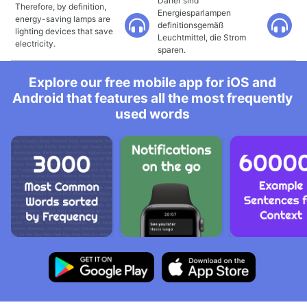
Daher sind
Therefore, by definition,
Energiesparlampen
energy-saving lamps are
definitionsgemäß
lighting devices that save
Leuchtmittel, die Strom
electricity.
sparen.
Explore our free mobile app for iOS and
Android that features all the most frequently
used words