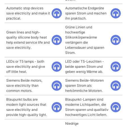
Automatic stop devices
Automatische Endgeräte
save electricity and make it
sparen Strom und machen
practical.
ihn praktisch.
Grüne Linien und
Green lines and high-
hochwertige
quality silicone body heat
Silikonkörperwärme
help extend service life and
verlängern die
save electricity.
Lebensdauer und sparen
Strom.
LEDs or T5 lamps - both
LED oder T5-Leuchten -
save electricity and give
beide sparen Strom und
off little heat.
geben wenig Wärme ab.
Siemens Beide motors,
Siemens Beide-Motoren
save electricity than
sparen Strom als
common motors.
herkömmliche Motoren.
Blaupunkt bulbs are
Blaupunkt-Lampen sind
modern light sources that
moderne Lichtquellen, die
save electricity and
Strom sparen und qualitativ
provide high-quality light.
hochwertiges Licht liefern.
Niedrige