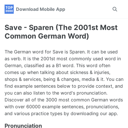
Skip
Skip
Skip
Download Mobile App
Toggle
to
to
to
search
primary
content
footer
navigation
Save - Sparen (The 2001st Most
Common German Word)
The German word for Save is Sparen. It can be used
as verb. It is the 2001st most commonly used word in
German, classified as a B1 word. This word often
comes up when talking about sickness & injuries,
shops & services, being & changes, media & it. You can
find example sentences below to provide context, and
you can also listen to the word's pronunciation.
Discover all of the 3000 most common German words
with over 60000 example sentences, pronunciations,
and various practice types by downloading our app.
Pronunciation