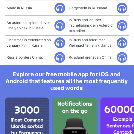
Made in Russia.
Hergestellt in Russland.
In Russland ist über
An asteroid exploded over
Tscheljabinsk ein Asteroid
Chelyabinsk in Russia.
explodiert.
Christmas is celebrated on
In Russland feiert man
January 7th in Russia.
Weihnachten am 7. Januar.
Russia borders China.
Russland grenzt an China.
Explore our free mobile app for iOS and
Android that features all the most frequently
used words