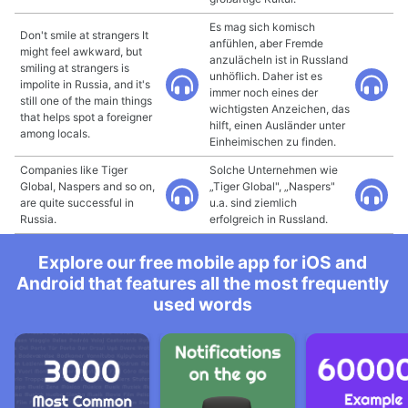
Es mag sich komisch
Don't smile at strangers It
anfühlen, aber Fremde
might feel awkward, but
anzulächeln ist in Russland
smiling at strangers is
unhöflich. Daher ist es
impolite in Russia, and it's
immer noch eines der
still one of the main things
wichtigsten Anzeichen, das
that helps spot a foreigner
hilft, einen Ausländer unter
among locals.
Einheimischen zu finden.
Companies like Tiger
Solche Unternehmen wie
Global, Naspers and so on,
„Tiger Global", „Naspers"
are quite successful in
u.a. sind ziemlich
Russia.
erfolgreich in Russland.
Explore our free mobile app for iOS and
Android that features all the most frequently
used words