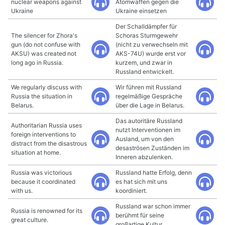
nuclear weapons against
Atomwaffen gegen die
Ukraine
Ukraine einsetzen
Der Schalldämpfer für
The silencer for Zhora's
Schoras Sturmgewehr
gun (do not confuse with
(nicht zu verwechseln mit
AKSU) was created not
AKS-74U) wurde erst vor
long ago in Russia.
kurzem, und zwar in
Russland entwickelt.
We regularly discuss with
Wir führen mit Russland
Russia the situation in
regelmäßige Gespräche
Belarus.
über die Lage in Belarus.
Das autoritäre Russland
Authoritarian Russia uses
nutzt Interventionen im
foreign interventions to
Ausland, um von den
distract from the disastrous
desaströsen Zuständen im
situation at home.
Inneren abzulenken.
Russia was victorious
Russland hatte Erfolg, denn
because it coordinated
es hat sich mit uns
with us.
koordiniert.
Russland war schon immer
Russia is renowned for its
berühmt für seine
great culture.
großartige Kultur.