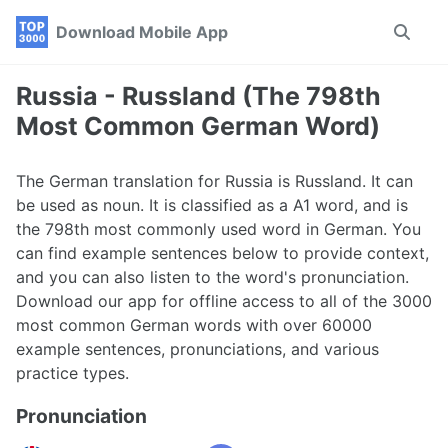
Skip
Skip
Skip
Download Mobile App
Toggle
to
to
to
search
primary
content
footer
navigation
Russia - Russland (The 798th
Most Common German Word)
The German translation for Russia is Russland. It can
be used as noun. It is classified as a A1 word, and is
the 798th most commonly used word in German. You
can find example sentences below to provide context,
and you can also listen to the word's pronunciation.
Download our app for offline access to all of the 3000
most common German words with over 60000
example sentences, pronunciations, and various
practice types.
Pronunciation