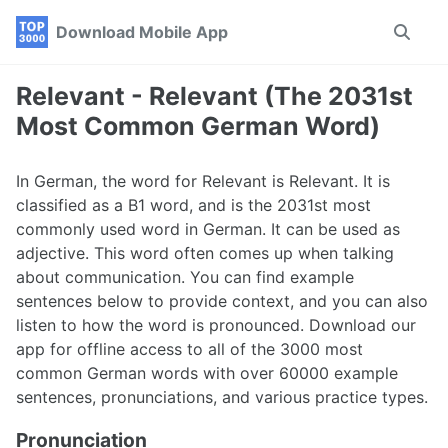
Skip
Skip
Skip
Download Mobile App
Toggle
to
to
to
search
primary
content
footer
navigation
Relevant - Relevant (The 2031st
Most Common German Word)
In German, the word for Relevant is Relevant. It is
classified as a B1 word, and is the 2031st most
commonly used word in German. It can be used as
adjective. This word often comes up when talking
about communication. You can find example
sentences below to provide context, and you can also
listen to how the word is pronounced. Download our
app for offline access to all of the 3000 most
common German words with over 60000 example
sentences, pronunciations, and various practice types.
Pronunciation