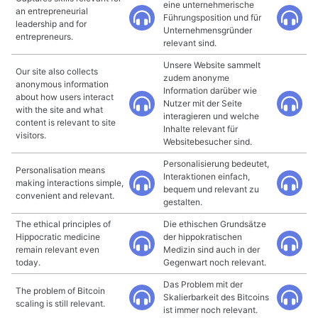
eine unternehmerische
an entrepreneurial
Führungsposition und für
leadership and for
Unternehmensgründer
entrepreneurs.
relevant sind.
Unsere Website sammelt
Our site also collects
zudem anonyme
anonymous information
Information darüber wie
about how users interact
Nutzer mit der Seite
with the site and what
interagieren und welche
content is relevant to site
Inhalte relevant für
visitors.
Websitebesucher sind.
Personalisierung bedeutet,
Personalisation means
Interaktionen einfach,
making interactions simple,
bequem und relevant zu
convenient and relevant.
gestalten.
The ethical principles of
Die ethischen Grundsätze
Hippocratic medicine
der hippokratischen
remain relevant even
Medizin sind auch in der
today.
Gegenwart noch relevant.
Das Problem mit der
The problem of Bitcoin
Skalierbarkeit des Bitcoins
scaling is still relevant.
ist immer noch relevant.