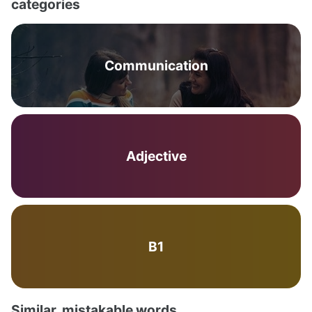
categories
Communication
Adjective
B1
Similar, mistakable words