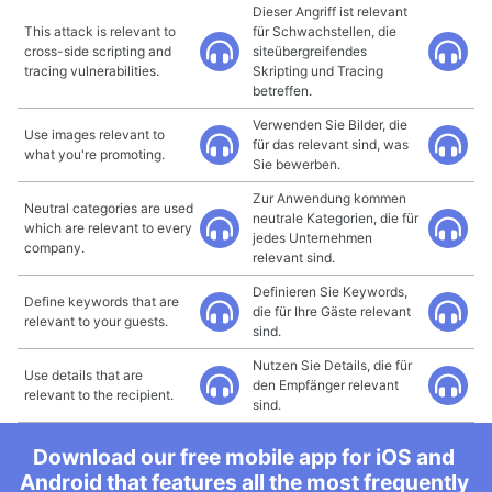
Dieser Angriff ist relevant
This attack is relevant to
für Schwachstellen, die
cross-side scripting and
siteübergreifendes
tracing vulnerabilities.
Skripting und Tracing
betreffen.
Verwenden Sie Bilder, die
Use images relevant to
für das relevant sind, was
what you're promoting.
Sie bewerben.
Zur Anwendung kommen
Neutral categories are used
neutrale Kategorien, die für
which are relevant to every
jedes Unternehmen
company.
relevant sind.
Definieren Sie Keywords,
Define keywords that are
die für Ihre Gäste relevant
relevant to your guests.
sind.
Nutzen Sie Details, die für
Use details that are
den Empfänger relevant
relevant to the recipient.
sind.
Download our free mobile app for iOS and
Android that features all the most frequently