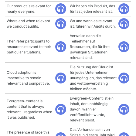
Our product is relevant for
Wir haben ein Produkt, das
nearly everyone.
für fast jeden relevant ist.
Where and when relevant
Wo und wann es relevant
we conduct audits.
ist, führen wir Audits durch.
Verweise dann die
Then refer participants to
Teilnehmer auf
resources relevant to their
Ressourcen, die für ihre
particular situations.
jeweiligen Situationen
relevant sind.
Die Nutzung der Cloud ist
Cloud adoption is
für jedes Unternehmen
imperative to remain
unumgänglich, das relevant
relevant and competitive.
und wettbewerbsfähig
bleiben möchte.
Evergreen-Content ist ein
Evergreen-content is
Inhalt, der unabhängig
content that is always
davon, wann er
relevant - regardless when
veröffentlicht wurde,
it was published.
relevant bleibt.
Das Vorhandensein von
The presence of lace this
Spitze in diesem Jahr wird