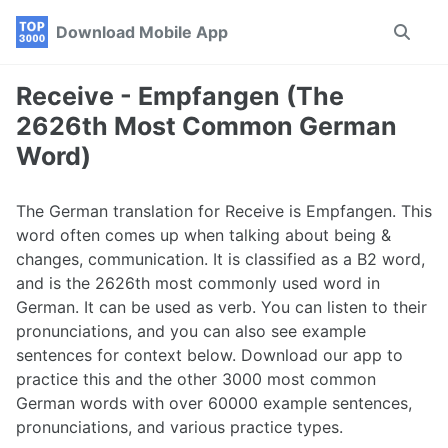
Skip
Skip
Skip
Download Mobile App
Toggle
to
to
to
search
primary
content
footer
navigation
Receive - Empfangen (The
2626th Most Common German
Word)
The German translation for Receive is Empfangen. This
word often comes up when talking about being &
changes, communication. It is classified as a B2 word,
and is the 2626th most commonly used word in
German. It can be used as verb. You can listen to their
pronunciations, and you can also see example
sentences for context below. Download our app to
practice this and the other 3000 most common
German words with over 60000 example sentences,
pronunciations, and various practice types.