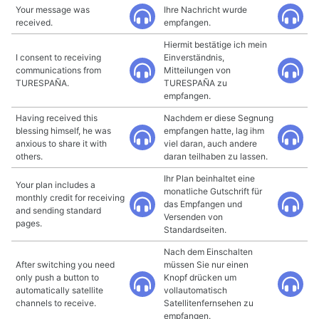
Your message was
Ihre Nachricht wurde
received.
empfangen.
Hiermit bestätige ich mein
I consent to receiving
Einverständnis,
communications from
Mitteilungen von
TURESPAÑA.
TURESPAÑA zu
empfangen.
Having received this
Nachdem er diese Segnung
blessing himself, he was
empfangen hatte, lag ihm
anxious to share it with
viel daran, auch andere
others.
daran teilhaben zu lassen.
Ihr Plan beinhaltet eine
Your plan includes a
monatliche Gutschrift für
monthly credit for receiving
das Empfangen und
and sending standard
Versenden von
pages.
Standardseiten.
Nach dem Einschalten
After switching you need
müssen Sie nur einen
only push a button to
Knopf drücken um
automatically satellite
vollautomatisch
channels to receive.
Satellitenfernsehen zu
empfangen.