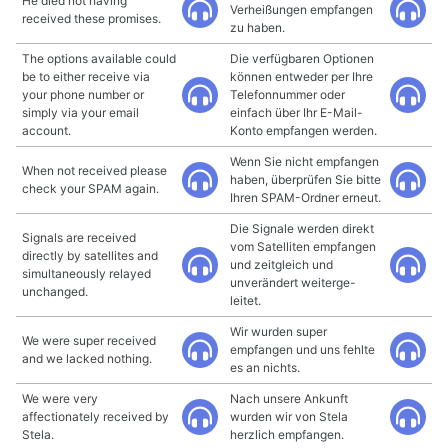
He died not having
Verheißungen empfangen
received these promises.
zu haben.
The options available could
Die verfügbaren Optionen
be to either receive via
können entweder per Ihre
your phone number or
Telefonnummer oder
simply via your email
einfach über Ihr E-Mail-
account.
Konto empfangen werden.
Wenn Sie nicht empfangen
When not received please
haben, überprüfen Sie bitte
check your SPAM again.
Ihren SPAM-Ordner erneut.
Die Signale werden direkt
Signals are received
vom Satelliten empfangen
directly by satellites and
und zeitgleich und
simultaneously relayed
unverändert weiterge-
unchanged.
leitet.
Wir wurden super
We were super received
empfangen und uns fehlte
and we lacked nothing.
es an nichts.
We were very
Nach unsere Ankunft
affectionately received by
wurden wir von Stela
Stela.
herzlich empfangen.