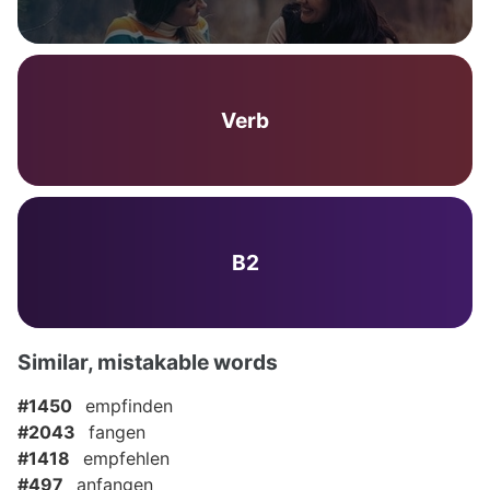
Verb
B2
Similar, mistakable words
#1450
empfinden
#2043
fangen
#1418
empfehlen
#497
anfangen