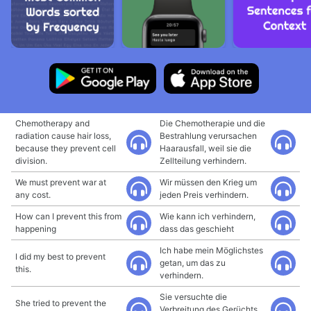
Chemotherapy and
Die Chemotherapie und die
radiation cause hair loss,
Bestrahlung verursachen
because they prevent cell
Haarausfall, weil sie die
division.
Zellteilung verhindern.
We must prevent war at
Wir müssen den Krieg um
any cost.
jeden Preis verhindern.
How can I prevent this from
Wie kann ich verhindern,
happening
dass das geschieht
Ich habe mein Möglichstes
I did my best to prevent
getan, um das zu
this.
verhindern.
Sie versuchte die
She tried to prevent the
Verbreitung des Gerüchts