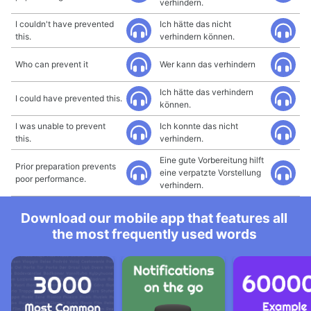
verhindern.
I couldn't have prevented
Ich hätte das nicht
this.
verhindern können.
Who can prevent it
Wer kann das verhindern
Ich hätte das verhindern
I could have prevented this.
können.
I was unable to prevent
Ich konnte das nicht
this.
verhindern.
Eine gute Vorbereitung hilft
Prior preparation prevents
eine verpatzte Vorstellung
poor performance.
verhindern.
Download our mobile app that features all
the most frequently used words