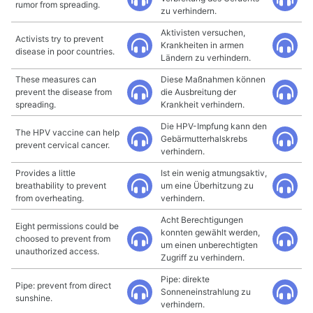
rumor from spreading.
zu verhindern.
Aktivisten versuchen,
Activists try to prevent
Krankheiten in armen
disease in poor countries.
Ländern zu verhindern.
These measures can
Diese Maßnahmen können
prevent the disease from
die Ausbreitung der
spreading.
Krankheit verhindern.
Die HPV-Impfung kann den
The HPV vaccine can help
Gebärmutterhalskrebs
prevent cervical cancer.
verhindern.
Provides a little
Ist ein wenig atmungsaktiv,
breathability to prevent
um eine Überhitzung zu
from overheating.
verhindern.
Acht Berechtigungen
Eight permissions could be
konnten gewählt werden,
choosed to prevent from
um einen unberechtigten
unauthorized access.
Zugriff zu verhindern.
Pipe: direkte
Pipe: prevent from direct
Sonneneinstrahlung zu
sunshine.
verhindern.