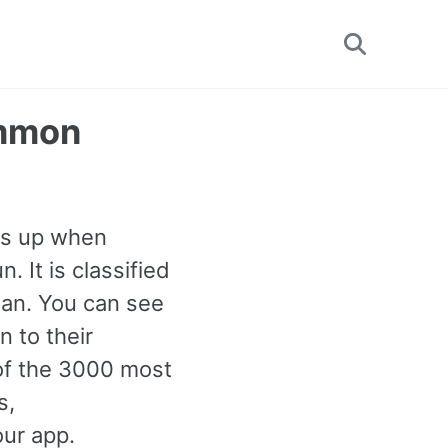
Toggle
search
ommon
es up when
 It is classified
an. You can see
 to their
 of the 3000 most
s,
our app.