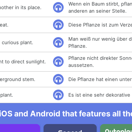
Wenn ein Baum stirbt, pfla
nother in its place.
anderen an seiner Stelle.
eat.
Diese Pflanze ist zum Verz
Man weiß nur wenig über d
s curious plant.
Pflanze.
Pflanze nicht direkter Son
t to direct sunlight.
aussetzen.
derground stem.
Die Pflanze hat einen unter
 plant.
Es ist eine sehr dekorative
iOS and Android that features all t