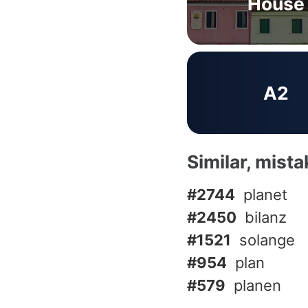
House
A2
Similar, mist
#2744
planet
#2450
bilanz
#1521
solange
#954
plan
#579
planen