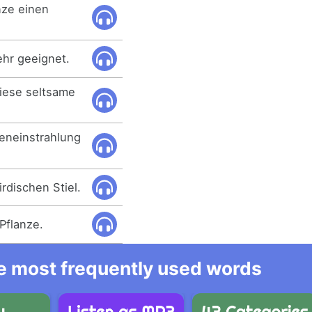
nze einen
ehr geeignet.
iese seltsame
neneinstrahlung
irdischen Stiel.
 Pflanze.
he most frequently used words