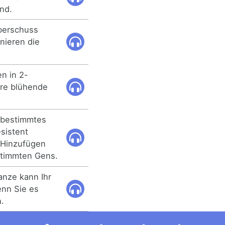
and.
Überschuss
nieren die
en in 2-
hre blühende
n bestimmtes
esistent
 Hinzufügen
stimmten Gens.
anze kann Ihr
nn Sie es
.