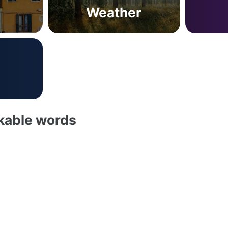
Weather
akable words