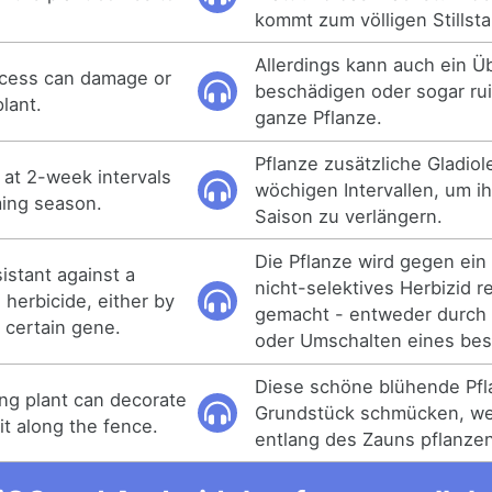
kommt zum völligen Stillst
Allerdings kann auch ein 
cess can damage or
beschädigen oder sogar rui
lant.
ganze Pflanze.
Pflanze zusätzliche Gladiol
s at 2-week intervals
wöchigen Intervallen, um i
ming season.
Saison zu verlängern.
Die Pflanze wird gegen ei
istant against a
nicht-selektives Herbizid r
 herbicide, either by
gemacht - entweder durch
 certain gene.
oder Umschalten eines be
Diese schöne blühende Pfl
ing plant can decorate
Grundstück schmücken, we
 it along the fence.
entlang des Zauns pflanzen