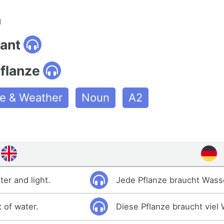
n
lant
flanze
e & Weather
Noun
A2
er and light.
Jede Pflanze braucht Wasse
t of water.
Diese Pflanze braucht viel