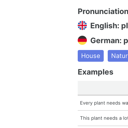
Pronunciatio
English: p
German: p
House
Natur
Examples
Every plant needs wat
This plant needs a lo