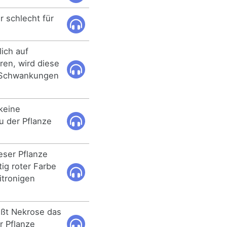
 schlecht für
lich auf
ren, wird diese
e Schwankungen
keine
u der Pflanze
eser Pflanze
ig roter Farbe
itronigen
ußt Nekrose das
r Pflanze