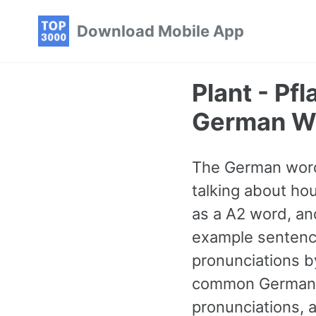
Skip
Skip
Skip
Download Mobile App
to
to
to
primary
content
footer
navigation
Plant - P
German W
The German word 
talking about hou
as a A2 word, a
example sentence
pronunciations by
common German 
pronunciations, 