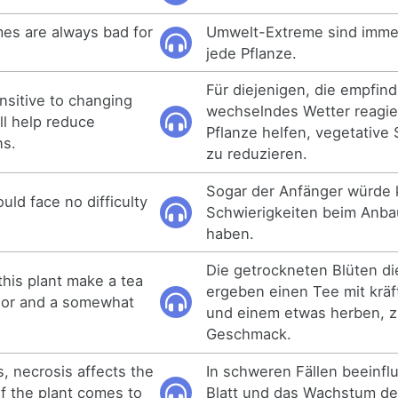
es are always bad for
Umwelt-Extreme sind immer
jede Pflanze.
Für diejenigen, die empfind
nsitive to changing
wechselndes Wetter reagie
ill help reduce
Pflanze helfen, vegetativ
ns.
zu reduzieren.
Sogar der Anfänger würde 
ld face no difficulty
Schwierigkeiten beim Anba
haben.
Die getrockneten Blüten di
this plant make a tea
ergeben einen Tee mit kräft
olor and a somewhat
und einem etwas herben, z
Geschmack.
, necrosis affects the
In schweren Fällen beeinfl
of the plant comes to
Blatt und das Wachstum de