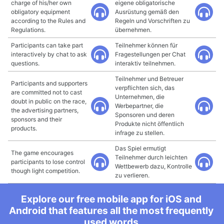
charge of his/her own
eigene obligatorische
obligatory equipment
Ausrüstung gemäß den
according to the Rules and
Regeln und Vorschriften zu
Regulations.
übernehmen.
Participants can take part
Teilnehmer können für
interactively by chat to ask
Fragestellungen per Chat
questions.
interaktiv teilnehmen.
Teilnehmer und Betreuer
Participants and supporters
verpflichten sich, das
are committed not to cast
Unternehmen, die
doubt in public on the race,
Werbepartner, die
the advertising partners,
Sponsoren und deren
sponsors and their
Produkte nicht öffentlich
products.
infrage zu stellen.
Das Spiel ermutigt
The game encourages
Teilnehmer durch leichten
participants to lose control
Wettbewerb dazu, Kontrolle
though light competition.
zu verlieren.
Explore our free mobile app for iOS and
Android that features all the most frequently
used words