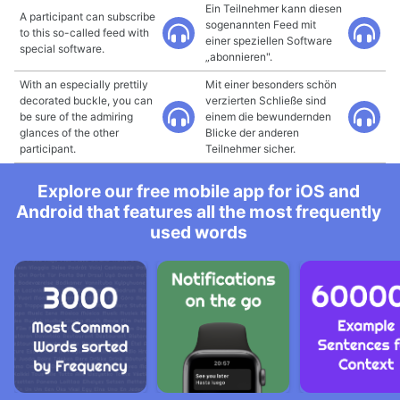
Ein Teilnehmer kann diesen
A participant can subscribe
sogenannten Feed mit
to this so-called feed with
einer speziellen Software
special software.
„abonnieren".
With an especially prettily
Mit einer besonders schön
decorated buckle, you can
verzierten Schließe sind
be sure of the admiring
einem die bewundernden
glances of the other
Blicke der anderen
participant.
Teilnehmer sicher.
Explore our free mobile app for iOS and
Android that features all the most frequently
used words