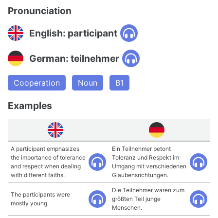
Pronunciation
English: participant
German: teilnehmer
Cooperation
Noun
B1
Examples
A participant emphasizes
Ein Teilnehmer betont
the importance of tolerance
Toleranz und Respekt im
and respect when dealing
Umgang mit verschiedenen
with different faiths.
Glaubensrichtungen.
Die Teilnehmer waren zum
The participants were
größten Teil junge
mostly young.
Menschen.