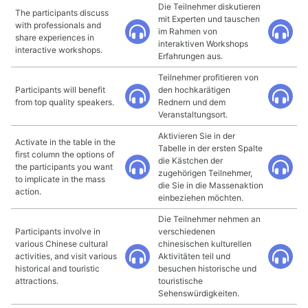
Die Teilnehmer diskutieren
The participants discuss
mit Experten und tauschen
with professionals and
im Rahmen von
share experiences in
interaktiven Workshops
interactive workshops.
Erfahrungen aus.
Teilnehmer profitieren von
Participants will benefit
den hochkarätigen
from top quality speakers.
Rednern und dem
Veranstaltungsort.
Aktivieren Sie in der
Activate in the table in the
Tabelle in der ersten Spalte
first column the options of
die Kästchen der
the participants you want
zugehörigen Teilnehmer,
to implicate in the mass
die Sie in die Massenaktion
action.
einbeziehen möchten.
Die Teilnehmer nehmen an
Participants involve in
verschiedenen
various Chinese cultural
chinesischen kulturellen
activities, and visit various
Aktivitäten teil und
historical and touristic
besuchen historische und
attractions.
touristische
Sehenswürdigkeiten.