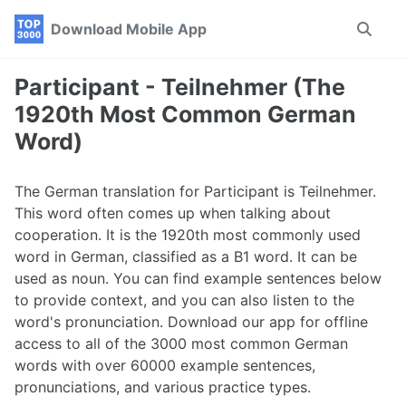
Skip
Skip
Skip
Download Mobile App
Toggle
to
to
to
search
primary
content
footer
navigation
Participant - Teilnehmer (The
1920th Most Common German
Word)
The German translation for Participant is Teilnehmer.
This word often comes up when talking about
cooperation. It is the 1920th most commonly used
word in German, classified as a B1 word. It can be
used as noun. You can find example sentences below
to provide context, and you can also listen to the
word's pronunciation. Download our app for offline
access to all of the 3000 most common German
words with over 60000 example sentences,
pronunciations, and various practice types.