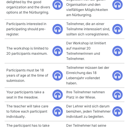
delighted by the good
Organisation und den
organization and the divers
vielfältigen Möglichkeiten
options at the Nürburgring.
am Nürburgring.
Participants interested in
Teilnehmer, die an einer
participating should pre-
Teilnahme interessiert sind,
register.
sollten sich vorregistrieren.
Der Workshop ist limitiert
The workshop is limited to
auf maximal 20
20 participants maximum.
Teilnehmerinnen und
Teilnehmer.
Teilnehmer müssen bei der
Participants must be 18
Einreichung das 18
years of age at the time of
Lebensjahr vollendet
submission.
haben.
Your participants take a
Ihre Teilnehmer nehmen
seat in the meadow.
Platz in der Wiese.
The teacher will take care
Der Lehrer wird sich darum
to follow each participant
bemühen, jeden Teilnehmer
individually.
individuell zu begleiten.
The participant has to take
Der Teilnehmer hat seine