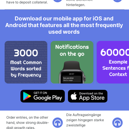
have to deposit collateral.
hinterlegen.
Download our mobile app for iOS and
Android that features all the most frequently
used words
Die Auftragseingänge
Order entries, on the other
zeigen hingegen starke
hand, show strong double-
zweistellige
digit growth rates.