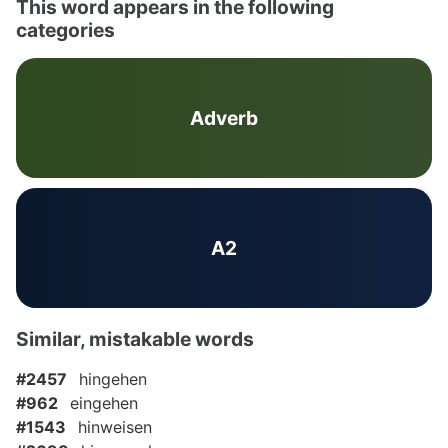
This word appears in the following
categories
Adverb
A2
Similar, mistakable words
#2457
hingehen
#962
eingehen
#1543
hinweisen