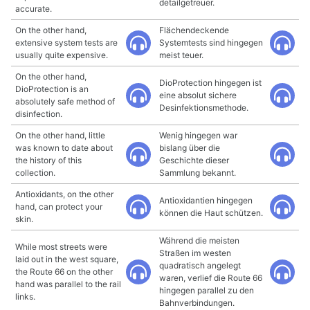
detailgetreuer.
accurate.
On the other hand,
Flächendeckende
extensive system tests are
Systemtests sind hingegen
usually quite expensive.
meist teuer.
On the other hand,
DioProtection hingegen ist
DioProtection is an
eine absolut sichere
absolutely safe method of
Desinfektionsmethode.
disinfection.
On the other hand, little
Wenig hingegen war
was known to date about
bislang über die
the history of this
Geschichte dieser
collection.
Sammlung bekannt.
Antioxidants, on the other
Antioxidantien hingegen
hand, can protect your
können die Haut schützen.
skin.
Während die meisten
While most streets were
Straßen im westen
laid out in the west square,
quadratisch angelegt
the Route 66 on the other
waren, verlief die Route 66
hand was parallel to the rail
hingegen parallel zu den
links.
Bahnverbindungen.