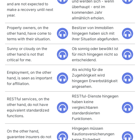
und werden sich - wenn
and are not expected to
überhaupt - erst im
make a recovery until next
kommenden Jahr
year.
allmählich erholen.
Property owners, on the
Besitzer von Immobilien
other hand, have come to
hingegen haben sich mit
terms with their situation.
ihrer Situation abgefunden.
Sunny or cloudy on the
Ob sonnig oder bewölkt ist
other hand is not that
für mich hingegen nicht so
critical for me.
entscheidend.
Als wichtig für die
Employment, on the other
Zugehörigkeit wird
hand, is seen as important
hingegen Erwerbstätigkeit
for affiliation.
angesehen.
RESTful-Dienste hingegen
RESTful services, on the
haben keine
other hand, do not have
vergleichbaren
equivalent standardized
standardisierten
functions.
Funktionen.
Hingegen müssen
On the other hand,
Kautionsversicherungen
guarantee insurers do not
keine Sicherheit