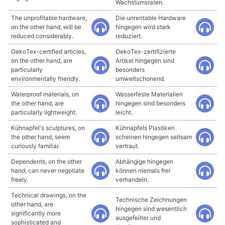
Wachstumsraten.
The unprofitable hardware,
Die unrentable Hardware
on the other hand, will be
hingegen wird stark
reduced considerably.
reduziert.
OekoTex-certified articles,
OekoTex-zertifizierte
on the other hand, are
Artikel hingegen sind
particularly
besonders
environmentally friendly.
umweltschonend.
Waterproof materials, on
Wasserfeste Materialien
the other hand, are
hingegen sind besonders
particularly lightweight.
leicht.
Kühnapfel's sculptures, on
Kühnapfels Plastiken
the other hand, seem
scheinen hingegen seltsam
curiously familiar.
vertraut.
Dependents, on the other
Abhängige hingegen
hand, can never negotiate
können niemals frei
freely.
verhandeln.
Technical drawings, on the
Technische Zeichnungen
other hand, are
hingegen sind wesentlich
significantly more
ausgefeilter und
sophisticated and