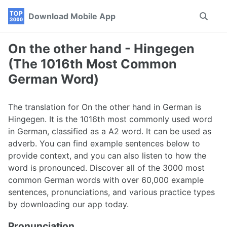
Skip
Skip
Skip
Download Mobile App
Toggle
to
to
to
search
primary
content
footer
navigation
On the other hand - Hingegen
(The 1016th Most Common
German Word)
The translation for On the other hand in German is
Hingegen. It is the 1016th most commonly used word
in German, classified as a A2 word. It can be used as
adverb. You can find example sentences below to
provide context, and you can also listen to how the
word is pronounced. Discover all of the 3000 most
common German words with over 60,000 example
sentences, pronunciations, and various practice types
by downloading our app today.
Pronunciation