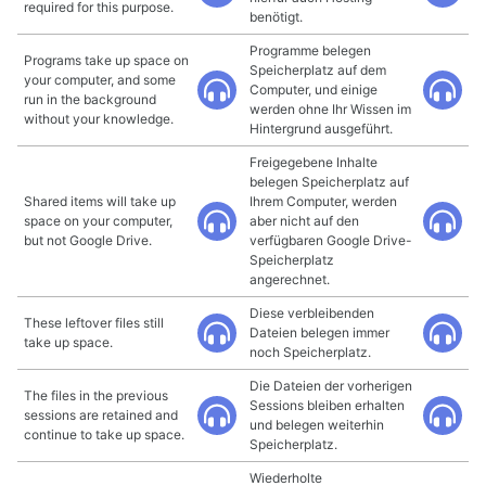
required for this purpose.
benötigt.
Programme belegen
Programs take up space on
Speicherplatz auf dem
your computer, and some
Computer, und einige
run in the background
werden ohne Ihr Wissen im
without your knowledge.
Hintergrund ausgeführt.
Freigegebene Inhalte
belegen Speicherplatz auf
Shared items will take up
Ihrem Computer, werden
space on your computer,
aber nicht auf den
but not Google Drive.
verfügbaren Google Drive-
Speicherplatz
angerechnet.
Diese verbleibenden
These leftover files still
Dateien belegen immer
take up space.
noch Speicherplatz.
Die Dateien der vorherigen
The files in the previous
Sessions bleiben erhalten
sessions are retained and
und belegen weiterhin
continue to take up space.
Speicherplatz.
Wiederholte