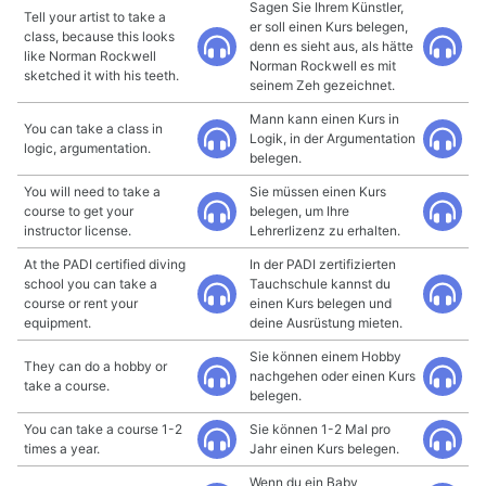
Sagen Sie Ihrem Künstler,
Tell your artist to take a
er soll einen Kurs belegen,
class, because this looks
denn es sieht aus, als hätte
like Norman Rockwell
Norman Rockwell es mit
sketched it with his teeth.
seinem Zeh gezeichnet.
Mann kann einen Kurs in
You can take a class in
Logik, in der Argumentation
logic, argumentation.
belegen.
You will need to take a
Sie müssen einen Kurs
course to get your
belegen, um Ihre
instructor license.
Lehrerlizenz zu erhalten.
At the PADI certified diving
In der PADI zertifizierten
school you can take a
Tauchschule kannst du
course or rent your
einen Kurs belegen und
equipment.
deine Ausrüstung mieten.
Sie können einem Hobby
They can do a hobby or
nachgehen oder einen Kurs
take a course.
belegen.
You can take a course 1-2
Sie können 1-2 Mal pro
times a year.
Jahr einen Kurs belegen.
Wenn du ein Baby