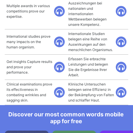
Auszeichnungen bei
Multiple awards in various
nationalen und
competitions prove our
internationalen
expertise.
Wettbewerben belegen
unsere Kompetenz.
Internationale Studien
International studies prove
belegen eine Reihe von
many impacts on the
Auswirkungen auf den
human organism.
menschlichen Organismus.
Erfassen Sie erbrachte
Get insights Capture results
Leistungen und belegen
and prove your
Sie die Ergebnisse Ihrer
performance.
Arbeit.
Clinical examinations prove
Klinische Untersuchen
its effectiveness in
belegen seine Effizienz in
combating wrinkles and
der Bekämpfung von Falten
sagging skin.
und schlaffer Haut.
Discover our most common words mobile
app for free