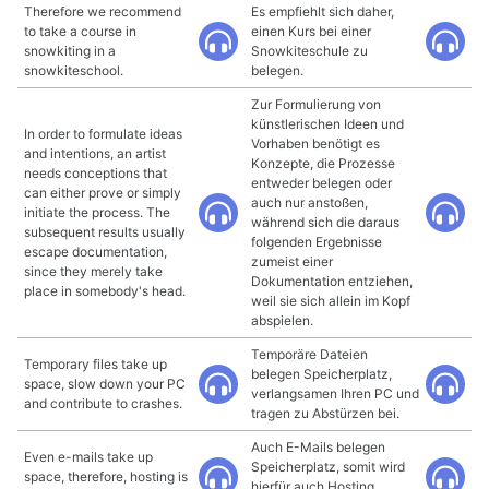
Therefore we recommend
Es empfiehlt sich daher,
to take a course in
einen Kurs bei einer
snowkiting in a
Snowkiteschule zu
snowkiteschool.
belegen.
Zur Formulierung von
künstlerischen Ideen und
In order to formulate ideas
Vorhaben benötigt es
and intentions, an artist
Konzepte, die Prozesse
needs conceptions that
entweder belegen oder
can either prove or simply
auch nur anstoßen,
initiate the process. The
während sich die daraus
subsequent results usually
folgenden Ergebnisse
escape documentation,
zumeist einer
since they merely take
Dokumentation entziehen,
place in somebody's head.
weil sie sich allein im Kopf
abspielen.
Temporäre Dateien
Temporary files take up
belegen Speicherplatz,
space, slow down your PC
verlangsamen Ihren PC und
and contribute to crashes.
tragen zu Abstürzen bei.
Auch E-Mails belegen
Even e-mails take up
Speicherplatz, somit wird
space, therefore, hosting is
hierfür auch Hosting