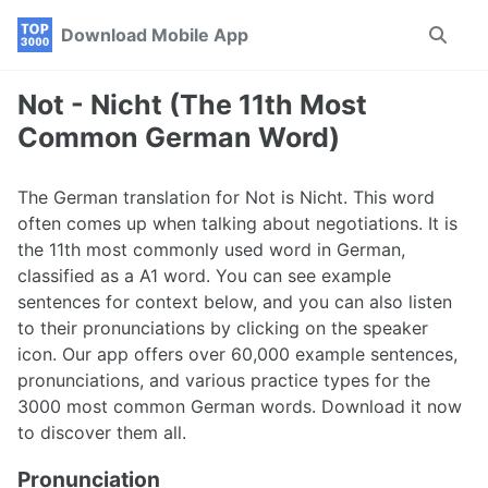
Skip
Skip
Skip
Download Mobile App
Toggle
to
to
to
search
primary
content
footer
navigation
Not - Nicht (The 11th Most
Common German Word)
The German translation for Not is Nicht. This word
often comes up when talking about negotiations. It is
the 11th most commonly used word in German,
classified as a A1 word. You can see example
sentences for context below, and you can also listen
to their pronunciations by clicking on the speaker
icon. Our app offers over 60,000 example sentences,
pronunciations, and various practice types for the
3000 most common German words. Download it now
to discover them all.
Pronunciation