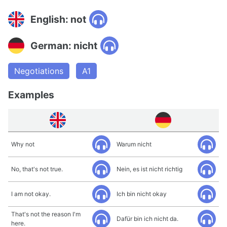
English: not
German: nicht
Negotiations
A1
Examples
Why not
Warum nicht
No, that's not true.
Nein, es ist nicht richtig
I am not okay.
Ich bin nicht okay
That's not the reason I'm
Dafür bin ich nicht da.
here.