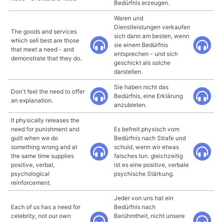
Bedürfnis erzeugen.
Waren und
Dienstleistungen verkaufen
The goods and services
sich dann am besten, wenn
which sell best are those
sie einem Bedürfnis
that meet a need - and
entsprechen - und sich
demonstrate that they do.
geschickt als solche
darstellen.
Sie haben nicht das
Don't feel the need to offer
Bedürfnis, eine Erklärung
an explanation.
anzubieten.
It physically releases the
need for punishment and
Es befreit physisch vom
guilt when we do
Bedürfnis nach Strafe und
something wrong and at
schuld, wenn wir etwas
the same time supplies
falsches tun. gleichzeitig
positive, verbal,
ist es eine positive, verbale
psychological
psychische Stärkung.
reinforcement.
Jeder von uns hat ein
Each of us has a need for
Bedürfnis nach
celebrity, not our own
Berühmtheit, nicht unsere