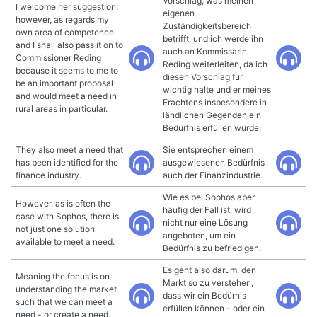
Vorschlag, was meinen
I welcome her suggestion,
eigenen
however, as regards my
Zuständigkeitsbereich
own area of competence
betrifft, und ich werde ihn
and I shall also pass it on to
auch an Kommissarin
Commissioner Reding
Reding weiterleiten, da ich
because it seems to me to
diesen Vorschlag für
be an important proposal
wichtig halte und er meines
and would meet a need in
Erachtens insbesondere in
rural areas in particular.
ländlichen Gegenden ein
Bedürfnis erfüllen würde.
They also meet a need that
Sie entsprechen einem
has been identified for the
ausgewiesenen Bedürfnis
finance industry.
auch der Finanzindustrie.
Wie es bei Sophos aber
However, as is often the
häufig der Fall ist, wird
case with Sophos, there is
nicht nur eine Lösung
not just one solution
angeboten, um ein
available to meet a need.
Bedürfnis zu befriedigen.
Es geht also darum, den
Meaning the focus is on
Markt so zu verstehen,
understanding the market
dass wir ein Bedürnis
such that we can meet a
erfüllen können - oder ein
need - or create a need.