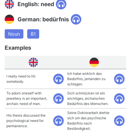
English: need
German: bedürfnis
Noun
B1
Examples
Ich habe wirklich das
I really need to hit
Bedürfnis, jemanden zu
somebody.
schlagen.
To adorn oneself with
Sich schmücken ist ein
jewellery is an important,
wichtiges, archaisches
archaic need of man.
Bedürfnis des Menschen.
Seine Doktorarbeit drehte
His thesis discussed the
sich um das psychische
psychological need for
Bedürfnis nach
permanence.
Beständigkeit.