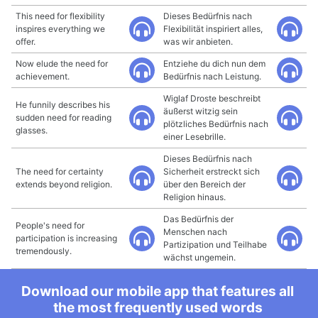
This need for flexibility
Dieses Bedürfnis nach
inspires everything we
Flexibilität inspiriert alles,
offer.
was wir anbieten.
Now elude the need for
Entziehe du dich nun dem
achievement.
Bedürfnis nach Leistung.
Wiglaf Droste beschreibt
He funnily describes his
äußerst witzig sein
sudden need for reading
plötzliches Bedürfnis nach
glasses.
einer Lesebrille.
Dieses Bedürfnis nach
The need for certainty
Sicherheit erstreckt sich
extends beyond religion.
über den Bereich der
Religion hinaus.
Das Bedürfnis der
People's need for
Menschen nach
participation is increasing
Partizipation und Teilhabe
tremendously.
wächst ungemein.
Download our mobile app that features all
the most frequently used words