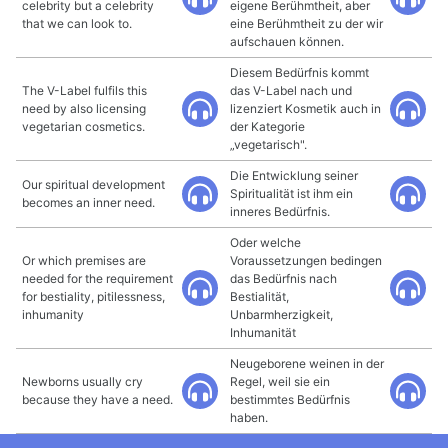
celebrity but a celebrity
eigene Berühmtheit, aber
that we can look to.
eine Berühmtheit zu der wir
aufschauen können.
Diesem Bedürfnis kommt
The V-Label fulfils this
das V-Label nach und
need by also licensing
lizenziert Kosmetik auch in
vegetarian cosmetics.
der Kategorie
„vegetarisch".
Die Entwicklung seiner
Our spiritual development
Spiritualität ist ihm ein
becomes an inner need.
inneres Bedürfnis.
Oder welche
Or which premises are
Voraussetzungen bedingen
needed for the requirement
das Bedürfnis nach
for bestiality, pitilessness,
Bestialität,
inhumanity
Unbarmherzigkeit,
Inhumanität
Neugeborene weinen in der
Newborns usually cry
Regel, weil sie ein
because they have a need.
bestimmtes Bedürfnis
haben.