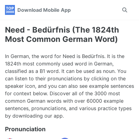
Skip
Skip
Skip
Download Mobile App
Toggle
to
to
to
search
primary
content
footer
navigation
Need - Bedürfnis (The 1824th
Most Common German Word)
In German, the word for Need is Bedürfnis. It is the
1824th most commonly used word in German,
classified as a B1 word. It can be used as noun. You
can listen to their pronunciations by clicking on the
speaker icon, and you can also see example sentences
for context below. Discover all of the 3000 most
common German words with over 60000 example
sentences, pronunciations, and various practice types
by downloading our app.
Pronunciation