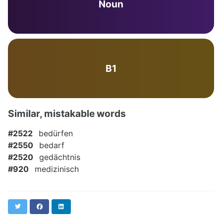
Noun
B1
Similar, mistakable words
#2522
bedürfen
#2550
bedarf
#2520
gedächtnis
#920
medizinisch
Twitter
Facebook
LinkedIn