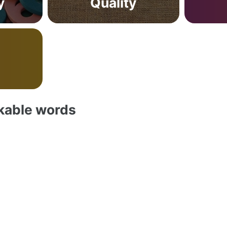
y
Quality
akable words