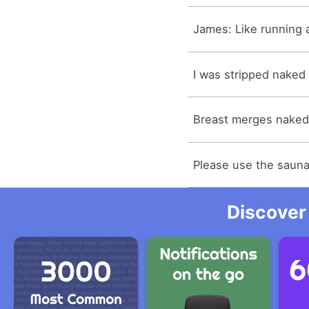
James: Like running 
I was stripped naked 
Breast merges naked i
Please use the sauna
Discover