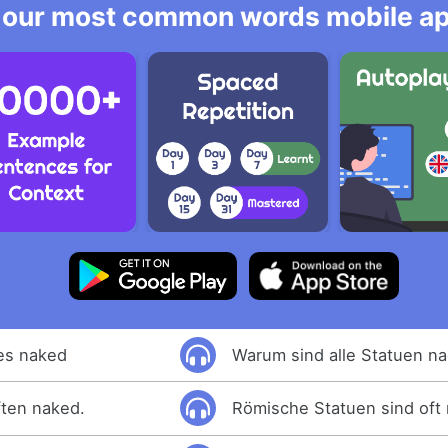
 our most common words mobile app
ues naked
Warum sind alle Statuen na
ften naked.
Römische Statuen sind oft 