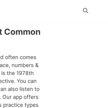
Toggle
search
ost Common
ord often comes
place, numbers &
d is the 1978th
ctive. You can
n also listen to
. Our app offers
 practice types