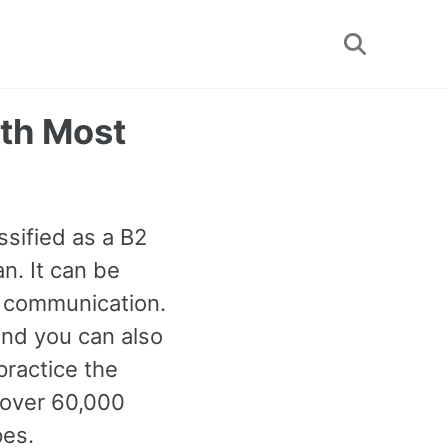
Toggle
search
th Most
ssified as a B2
. It can be
t communication.
and you can also
practice the
 over 60,000
pes.