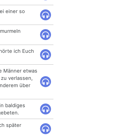
ei einer so
s murmeln
 hörte ich Euch
se Männer etwas
 zu verlassen,
anderem über
in baldiges
 gebeten.
ch später