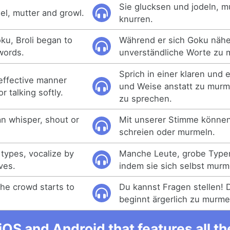
Sie glucksen und jodeln, 
el, mutter and growl.
knurren.
u, Broli began to
Während er sich Goku nähe
 words.
unverständliche Worte zu 
Sprich in einer klaren und 
 effective manner
und Weise anstatt zu murme
r talking softly.
zu sprechen.
an whisper, shout or
Mit unserer Stimme können 
schreien oder murmeln.
types, vocalize by
Manche Leute, grobe Typen
ves.
indem sie sich selbst murm
The crowd starts to
Du kannst Fragen stellen!
beginnt ärgerlich zu murme
iOS and Android that features all t