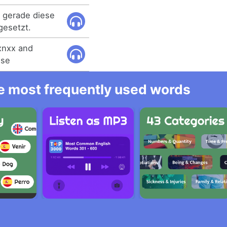
t gerade diese
gesetzt.
xnxx and
ose
he most frequently used words