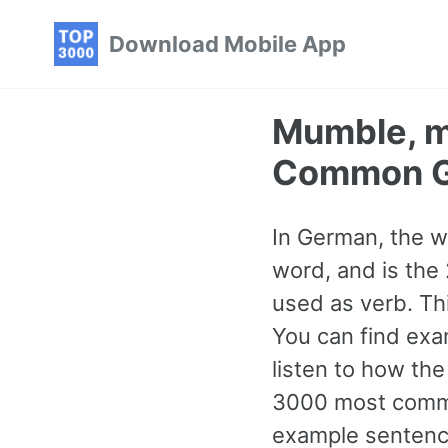
Skip
Skip
Skip
Download Mobile App
to
to
to
primary
content
footer
navigation
Mumble, m
Common G
In German, the wo
word, and is the
used as verb. Th
You can find exa
listen to how th
3000 most commo
example sentence