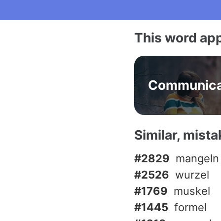
This word app
Communica
Similar, mist
#2829
mangeln
#2526
wurzel
#1769
muskel
#1445
formel