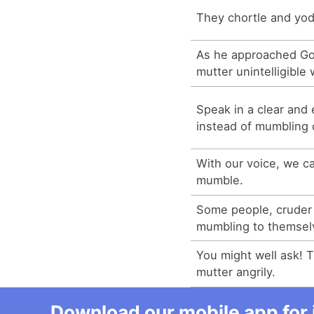
They chortle and yod
As he approached Gok
mutter unintelligible
Speak in a clear and
instead of mumbling o
With our voice, we c
mumble.
Some people, cruder 
mumbling to themsel
You might well ask! 
mutter angrily.
Download our mobile app for 