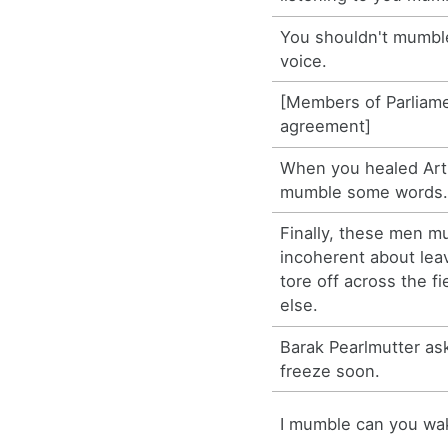
You shouldn't mumble
voice.
[Members of Parliame
agreement]
When you healed Arth
mumble some words
Finally, these men m
incoherent about lea
tore off across the f
else.
Barak Pearlmutter ask
freeze soon.
I mumble can you wa