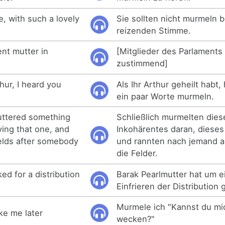
, with such a lovely
Sie sollten nicht murmeln b
reizenden Stimme.
nt mutter in
[Mitglieder des Parlament
zustimmend]
ur, I heard you
Als Ihr Arthur geheilt habt,
.
ein paar Worte murmeln.
uttered something
Schließlich murmelten die
ving that one, and
Inkohärentes daran, dieses
ields after somebody
und rannten nach jemand 
die Felder.
ed for a distribution
Barak Pearlmutter hat um e
Einfrieren der Distribution
Murmele ich "Kannst du mi
ke me later
wecken?"