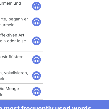
murmeln und
rte, begann er
murmeln.
effektiven Art
ln oder leise
wir flüstern,
, vokalisieren,
eln.
 Die Menge
ln.
he most frequently used words