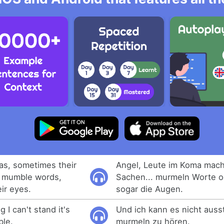
as, sometimes their
Angel, Leute im Koma mac
s mumble words,
Sachen... murmeln Worte o
ir eyes.
sogar die Augen.
g I can't stand it's
Und ich kann es nicht auss
ble.
murmeln zu hören.