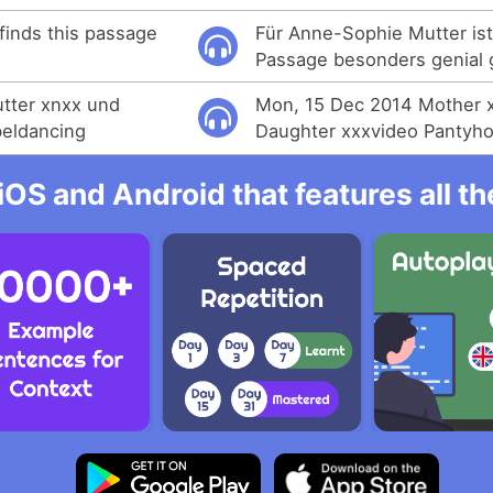
finds this passage
Für Anne-Sophie Mutter is
Passage besonders genial 
tter xnxx und
Mon, 15 Dec 2014 Mother 
beldancing
Daughter xxxvideo Pantyh
iOS and Android that features all t