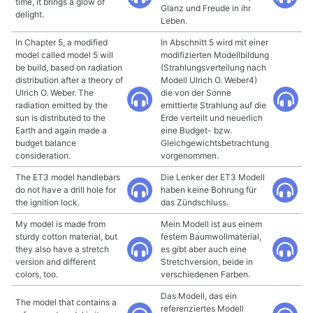
time, it brings a glow of
Glanz und Freude in ihr
delight.
Leben.
In Chapter 5, a modified
In Abschnitt 5 wird mit einer
model called model 5 will
modifizierten Modellbildung
be build, based on radiation
(Strahlungsverteilung nach
distribution after a theory of
Modell Ulrich O. Weber4)
Ulrich O. Weber. The
die von der Sonne
radiation emitted by the
emittierte Strahlung auf die
sun is distributed to the
Erde verteilt und neuerlich
Earth and again made a
eine Budget- bzw.
budget balance
Gleichgewichtsbetrachtung
consideration.
vorgenommen.
The ET3 model handlebars
Die Lenker der ET3 Modell
do not have a drill hole for
haben keine Bohrung für
the ignition lock.
das Zündschluss.
My model is made from
Mein Modell ist aus einem
sturdy cotton material, but
festem Baumwollmaterial,
they also have a stretch
es gibt aber auch eine
version and different
Stretchversion, beide in
colors, too.
verschiedenen Farben.
Das Modell, das ein
The model that contains a
referenziertes Modell