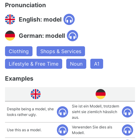
Pronunciation
English: model
German: modell
Clothing
Shops & Services
Lifestyle & Free Time
Noun
A1
Examples
Sie ist ein Modell, trotzdem
Despite being a model, she
sieht sie ziemlich hässlich
looks rather ugly.
aus.
Verwenden Sie dies als
Use this as a model.
Modell.