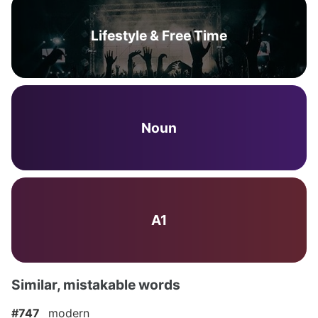
Lifestyle & Free Time
Noun
A1
Similar, mistakable words
#747
modern