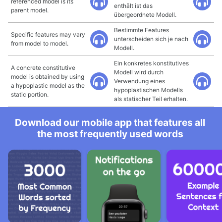
referenced model is its
enthält ist das
parent model.
übergeordnete Modell.
Bestimmte Features
Specific features may vary
unterscheiden sich je nach
from model to model.
Modell.
Ein konkretes konstitutives
A concrete constitutive
Modell wird durch
model is obtained by using
Verwendung eines
a hypoplastic model as the
hypoplastischen Modells
static portion.
als statischer Teil erhalten.
Download our mobile app that features all
the most frequently used words