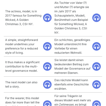
Als Tochter von Vater (?)
und Mutter (?) erlangte sie
The actress, model, is in
im Jahr 2017 als
2017 famous for Something
Schauspielerin, Modell,
Wicked, A Golden
Berühmtheit zum Beispiel
Christmas 3, CSI: NY.
für Something Wicked, A
Golden Christmas 3, CSI:
NY.
A simple, straightforward
Ein schlichtes, geradliniges
model underlines your
Modell unterstreicht Ihre
preference for a reduced
Vorliebe für einen
style of living.
reduzierten Wohnstil.
Sie leistet damit einen
It thus makes a significant
bedeutenden Beitrag zum
contribution to the multi-
Modell der Governance auf
level governance model.
mehreren Ebenen.
Das nächste Modell kann
The next model can also
ebenfalls eine Geschichte
tell a story.
erzählen.
Für seine Trägerin ist
For the wearer, this model
dieses Modell weit mehr als
does far more than tell the
ein Zeitmesser, es bringt