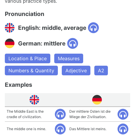
various practice types.
Pronunciation
English: middle, average
German: mittlere
Location & Place
Measures
Numbers & Quantity
Adjective
A2
Examples
The Middle East is the
Der mittlere Osten ist die
cradle of civilization.
Wiege der Zivilisation.
The middle one is mine.
Das Mittlere ist meins.