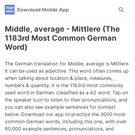
Skip
Skip
Skip
Download Mobile App
Toggle
to
to
to
search
primary
content
footer
navigation
Middle, average - Mittlere (The
1183rd Most Common German
Word)
The German translation for Middle, average is Mittlere.
It can be used as adjective. This word often comes up
when talking about location & place, measures,
numbers & quantity. It is the 1183rd most commonly
used word in German, classified as a A2 word. Tap on
the speaker icon to listen to their pronunciations, and
you can also see example sentences for context
below. Download our app to practice the 3000 most
common German words, including this one, with over
60,000 example sentences, pronunciations, and