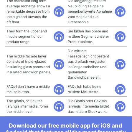
The estimated long term
Die langjährige mittlere
average recharge shows a
Neubildung zeigt eine
remarkable decrease from
bemerkenswerte Abnahme
the highland towards the
vom Hochland zur
rift floor.
Grabensohle.
They form the upper and
Sie bilden das obere und
middle segment of our
mittlere Segment unserer
product range.
Produktpalette.
Die mittlere
The middle façade layer
Fassadenschicht besteht
consists of triple-glazed
aus dreifach verglasten
insulating glass panes and
Isolierglasscheiben und
insulated sandwich panels.
gedämmten
Sandwichpaneelen.
FAQs I don't have a middle
FAQs Ich habe keine
mouse button.
mittlere Maustaste.
The glottis, or Cavitas
Die Glottis oder Cavitas
laryngis intermedia, forms
laryngis intermedia bildet
the middle level.
das mittlere Stockwerk.
Download our free mobile app for iOS and