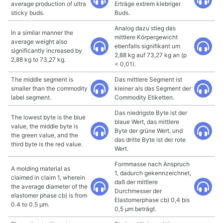
average production of ultra
Erträge extrem klebriger
sticky buds.
Buds.
Analog dazu stieg das
In a similar manner the
mittlere Körpergewicht
average weight also
ebenfalls signifikant um
significantly increased by
2,88 kg auf 73,27 kg an (p
2,88 kg to 73,27 kg.
< 0,01).
The middle segment is
Das mittlere Segment ist
smaller than the commodity
kleiner als das Segment der
label segment.
Commodity Etiketten.
Das niedrigste Byte ist der
The lowest byte is the blue
blaue Wert, das mittlere
value, the middle byte is
Byte der grüne Wert, und
the green value, and the
das dritte Byte ist der rote
third byte is the red value.
Wert.
Formmasse nach Anspruch
A molding material as
1, dadurch gekennzeichnet,
claimed in claim 1, wherein
daß der mittlere
the average diameter of the
Durchmesser der
elastomer phase cb) is from
Elastomerphase cb) 0,4 bis
0.4 to 0.5 µm.
0,5 µm beträgt.