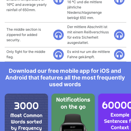
16 ºC und die mittlere
16ºC and average yearly
jährliche
rainfall of 650mm.
Niederschlagsmenge
beträgt 650 mm.
Der mittlere Abschnitt ist
The middle section is
mit einem Reißverschluss
zippered for added
für extra Sicherheit
security.
ausgestattet.
Only fight for the middle
Es wird nur um die mittlere
flag.
Fahne gekämpft.
Download our free mobile app for iOS and
Android that features all the most frequently
used words