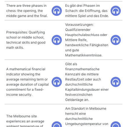
There are three phases in
Es gibt drei Phasen im
chess: the opening, the
Schach: die Eröffnung, das
middle game and the final.
mittlere Spiel und das Ende.
Voraussetzungen:
Qualifizierender
Prerequisites: Qualifying
Hauptschulabschluss oder
school or middle school,
Mittlere Reife,
technical skills and good
handwerkliche Fähigkeiten
math skills.
und gute
Mathematikkenntnisse.
Gibt als
A mathematical financial
finanzmathematische
indicator showing the
Kennzahl die mittlere
average remaining term or
Restlaufzeit oder auch
average duration of capital
durchschnittliche
commitment for a fixed-
Kapitalbindungsdauer einer
income security.
festverzinslichen
Geldanlage an.
Am Standort in Melbourne
herrscht eine
The Melbourne site
durchschnittliche
experiences an average
Umgebungstemperatur von
ambient temperature of