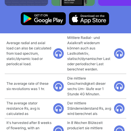
Mittlere Radial- und
Average radial and axial
Axialkraft wiederum
load can also be calculated
können auch aus
from load spectrum,
Lastkollektiv,
static/dynamic load or
statisch/dynamischer Last
periodical load.
oder periodischer Last
berechnet werden.
Die mittlere
The average rate of these
Geschwindigkeit dieser
six revolutions was 1 hr.
sechs Um- läufe war 1
Stunde 4G Minuten.
The average stator
Der mittlere
resistance Rs, avg is
Ständerwiderstand Rs, avg
calculated as
wird berechnet als
It's harvested after 8 weeks
In 8 Wochen Blütezeit
of flowering, with an
produziert sie mittlere