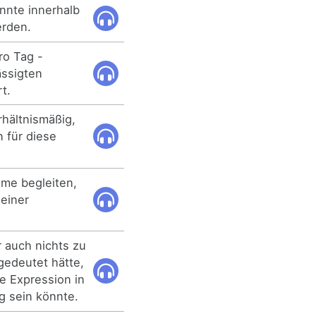
nte innerhalb
erden.
ro Tag -
ässigten
t.
hältnismäßig,
 für diese
hme begleiten,
einer
 auch nichts zu
gedeutet hätte,
e Expression in
g sein könnte.