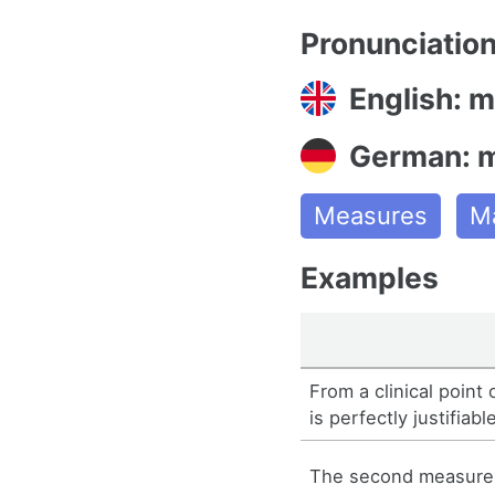
Pronunciatio
English: 
German: 
Measures
Ma
Examples
From a clinical point
is perfectly justifiabl
The second measure 