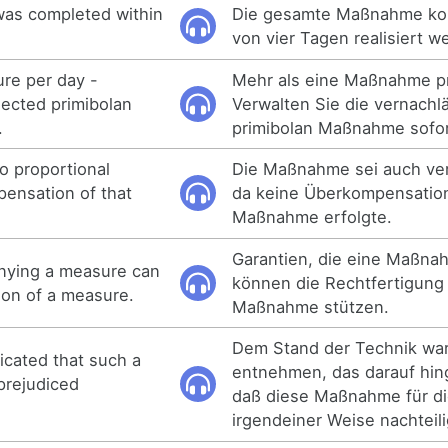
was completed within
Die gesamte Maßnahme kon
von vier Tagen realisiert w
re per day -
Mehr als eine Maßnahme p
lected primibolan
Verwalten Sie die vernachl
.
primibolan Maßnahme sofor
o proportional
Die Maßnahme sei auch ver
ensation of that
da keine Überkompensation
Maßnahme erfolgte.
Garantien, die eine Maßna
nying a measure can
können die Rechtfertigung 
tion of a measure.
Maßnahme stützen.
Dem Stand der Technik war
dicated that such a
entnehmen, das darauf hin
prejudiced
daß diese Maßnahme für di
irgendeiner Weise nachteili