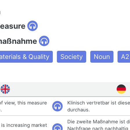
n
measure
maßnahme
terials & Quality
Society
Noun
A2
 of view, this measure
Klinisch vertretbar ist di
e.
durchaus.
Die zweite Maßnahme ist d
is increasing market
Nachfrage nach nachhaltig