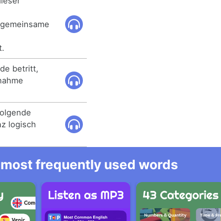
ieser
n, gemeinsame
t.
e betritt,
ßnahme
folgende
z logisch
he most frequently used words