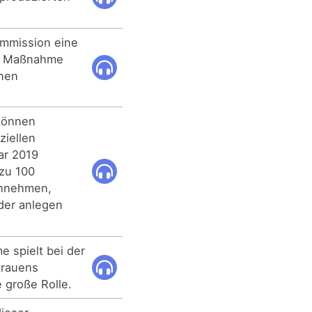
ommission eine
er Maßnahme
nen
können
ziellen
ar 2019
 zu 100
ennehmen,
der anlegen
 spielt bei der
trauens
 große Rolle.