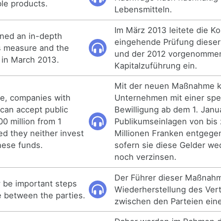
le products.
Lebensmitteln.
Im März 2013 leitete die K
ned an in-depth
eingehende Prüfung dies
is measure and the
und der 2012 vorgenomme
n in March 2013.
Kapitalzuführung ein.
Mit der neuen Maßnahme 
e, companies with
Unternehmen mit einer spe
 can accept public
Bewilligung ab dem 1. Janu
0 million from 1
Publikumseinlagen von bis
ed they neither invest
Millionen Franken entgeg
hese funds.
sofern sie diese Gelder we
noch verzinsen.
Der Führer dieser Maßnahme
be important steps
Wiederherstellung des Ver
e between the parties.
zwischen den Parteien eine