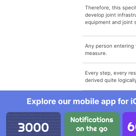
Therefore, this speci
develop joint infrastr
equipment and joint 
Any person entering t
measure.
Every step, every re
derived quite logicall
Explore our mobile app for i