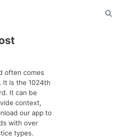
Toggle
search
ost
rd often comes
 It is the 1024th
d. It can be
vide context,
nload our app to
ds with over
tice types.