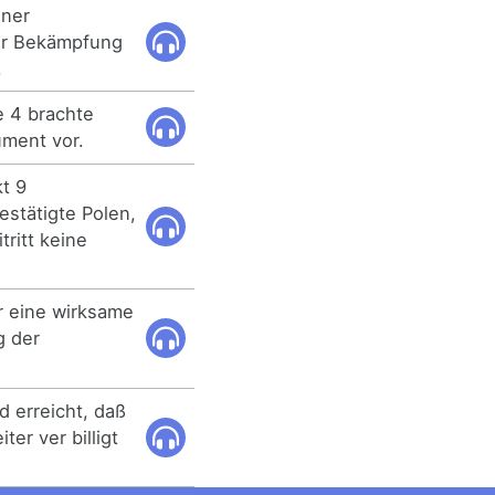
iner
ur Bekämpfung
.
 4 brachte
ument vor.
kt 9
stätigte Polen,
ritt keine
r eine wirksame
 der
 erreicht, daß
er ver billigt