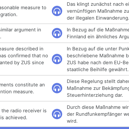
Das klingt zunächst nach e
easonable measure to
vernünftigen Maßnahme z
gration.
der illegalen Einwanderung
imilar argument in
In Bezug auf die Maßnahme
.
Finnland ein ähnliches Arg
easure described in
In Bezug auf die unter Pun
has confirmed that no
beschriebene Maßnahme be
ranted by ZUS since
ZUS habe nach dem EU-Beit
staatliche Beihilfe gewährt.
Diese Regelung stellt dahe
ments constitute an
Maßnahme zur Bekämpfung
ention measure.
Steuerhinterziehung dar.
Durch diese Maßnahme wird
 the radio receiver is
der Rundfunkempfänger weit
is achieved.
wird.