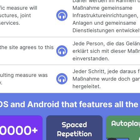
Daher werden im Rahmen d
fic measure will
Maßnahme gemeinsame
uctures, joint
Infrastruktureinrichtunge
services.
Anlagen und gemeinsame
Dienstleistungen entwickel
Jede Person, die das Geländ
he site agrees to this
erklärt sich mit dieser Ma
einverstanden.
Jeder Schritt, jede daraus 
sulting measure was
Maßnahme wurde doch gan
y.
hergeleitet.
OS and Android that features all t