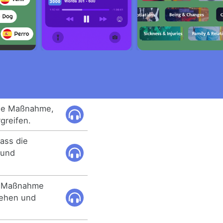
zige Maßnahme,
rgreifen.
dass die
 und
he Maßnahme
sehen und