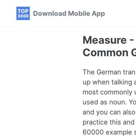
Skip
Skip
Skip
Download Mobile App
to
to
to
primary
content
footer
navigation
Measure -
Common G
The German tran
up when talking a
most commonly us
used as noun. Yo
and you can also
practice this a
60000 example se