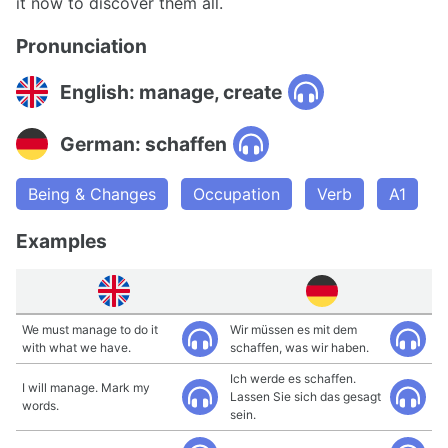
it now to discover them all.
Pronunciation
English: manage, create
German: schaffen
Being & Changes
Occupation
Verb
A1
Examples
We must manage to do it
Wir müssen es mit dem
with what we have.
schaffen, was wir haben.
Ich werde es schaffen.
I will manage. Mark my
Lassen Sie sich das gesagt
words.
sein.