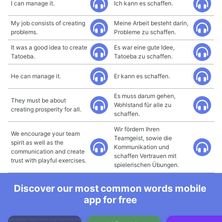
I can manage it.
Ich kann es schaffen.
My job consists of creating
Meine Arbeit besteht darin,
problems.
Probleme zu schaffen.
It was a good idea to create
Es war eine gute Idee,
Tatoeba.
Tatoeba zu schaffen.
He can manage it.
Er kann es schaffen.
Es muss darum gehen,
They must be about
Wohlstand für alle zu
creating prosperity for all.
schaffen.
Wir fördern Ihren
We encourage your team
Teamgeist, sowie die
spirit as well as the
Kommunikation und
communication and create
schaffen Vertrauen mit
trust with playful exercises.
spielerischen Übungen.
Discover our most common words mobile
app for free