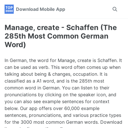
Skip
Skip
Skip
Download Mobile App
Toggle
to
to
to
search
primary
content
footer
navigation
Manage, create - Schaffen (The
285th Most Common German
Word)
In German, the word for Manage, create is Schaffen. It
can be used as verb. This word often comes up when
talking about being & changes, occupation. It is
classified as a A1 word, and is the 285th most
common word in German. You can listen to their
pronunciations by clicking on the speaker icon, and
you can also see example sentences for context
below. Our app offers over 60,000 example
sentences, pronunciations, and various practice types
for the 3000 most common German words. Download