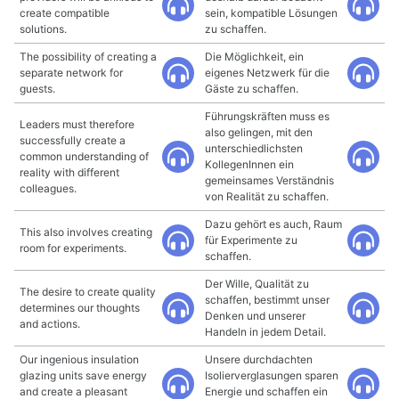
create compatible
sein, kompatible Lösungen
solutions.
zu schaffen.
The possibility of creating a
Die Möglichkeit, ein
separate network for
eigenes Netzwerk für die
guests.
Gäste zu schaffen.
Führungskräften muss es
Leaders must therefore
also gelingen, mit den
successfully create a
unterschiedlichsten
common understanding of
KollegenInnen ein
reality with different
gemeinsames Verständnis
colleagues.
von Realität zu schaffen.
Dazu gehört es auch, Raum
This also involves creating
für Experimente zu
room for experiments.
schaffen.
Der Wille, Qualität zu
The desire to create quality
schaffen, bestimmt unser
determines our thoughts
Denken und unserer
and actions.
Handeln in jedem Detail.
Our ingenious insulation
Unsere durchdachten
glazing units save energy
Isolierverglasungen sparen
and create a pleasant
Energie und schaffen ein