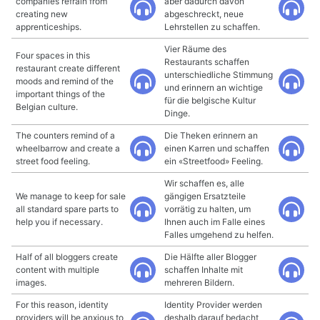
companies refrain from
aber dadurch davon
creating new
abgeschreckt, neue
apprenticeships.
Lehrstellen zu schaffen.
Vier Räume des
Four spaces in this
Restaurants schaffen
restaurant create different
unterschiedliche Stimmung
moods and remind of the
und erinnern an wichtige
important things of the
für die belgische Kultur
Belgian culture.
Dinge.
The counters remind of a
Die Theken erinnern an
wheelbarrow and create a
einen Karren und schaffen
street food feeling.
ein «Streetfood» Feeling.
Wir schaffen es, alle
We manage to keep for sale
gängigen Ersatzteile
all standard spare parts to
vorrätig zu halten, um
help you if necessary.
Ihnen auch im Falle eines
Falles umgehend zu helfen.
Half of all bloggers create
Die Hälfte aller Blogger
content with multiple
schaffen Inhalte mit
images.
mehreren Bildern.
For this reason, identity
Identity Provider werden
providers will be anxious to
deshalb darauf bedacht