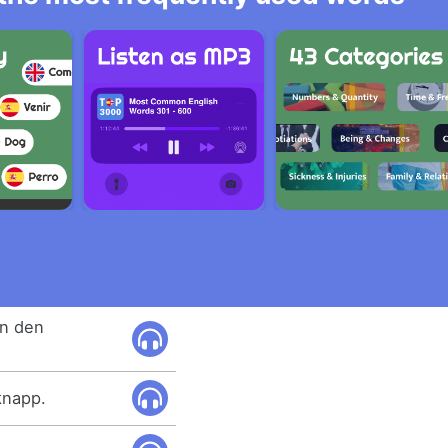
en den
knapp.