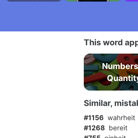
This word app
Numbers
Quantit
Similar, mist
#1156
wahrheit
#1268
bereit