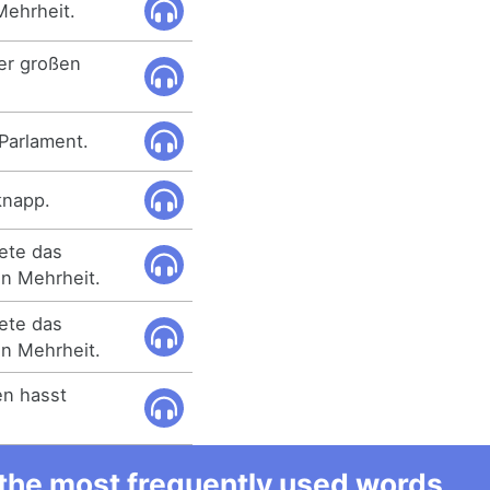
Mehrheit.
er großen
 Parlament.
knapp.
ete das
en Mehrheit.
ete das
en Mehrheit.
en hasst
l the most frequently used words