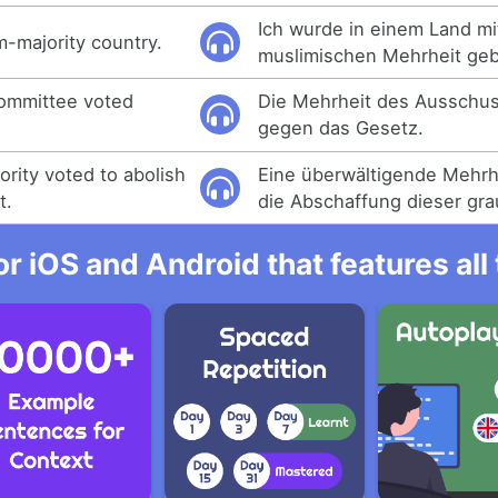
Ich wurde in einem Land mi
m-majority country.
muslimischen Mehrheit ge
committee voted
Die Mehrheit des Ausschu
gegen das Gesetz.
rity voted to abolish
Eine überwältigende Mehrhe
t.
die Abschaffung dieser gr
r iOS and Android that features al