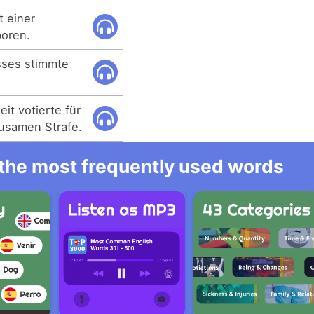
t einer
boren.
sses stimmte
it votierte für
ausamen Strafe.
l the most frequently used words