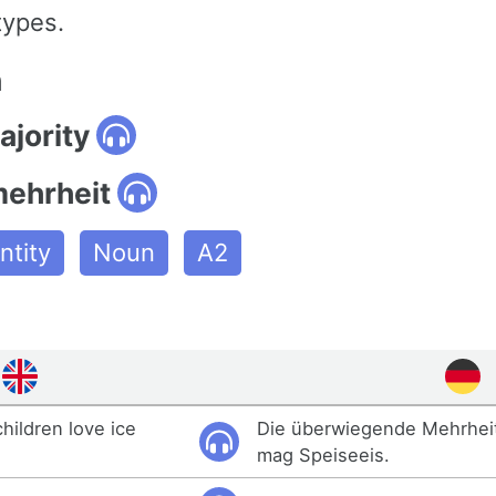
types.
n
ajority
ehrheit
tity
Noun
A2
children love ice
Die überwiegende Mehrheit
mag Speiseeis.