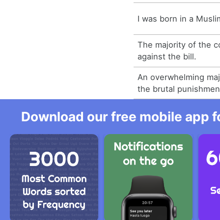
I was born in a Musli
The majority of the 
against the bill.
An overwhelming majo
the brutal punishmen
Download our free mobile app fo