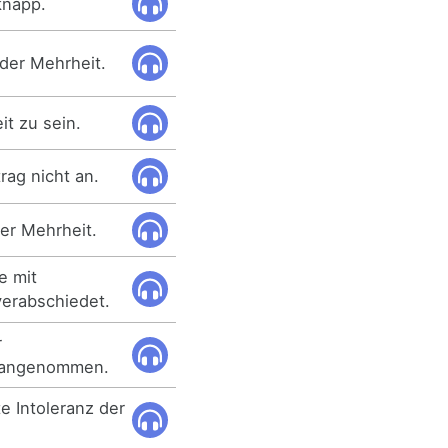
knapp.
 der Mehrheit.
it zu sein.
ag nicht an.
er Mehrheit.
e mit
verabschiedet.
r
t angenommen.
te Intoleranz der