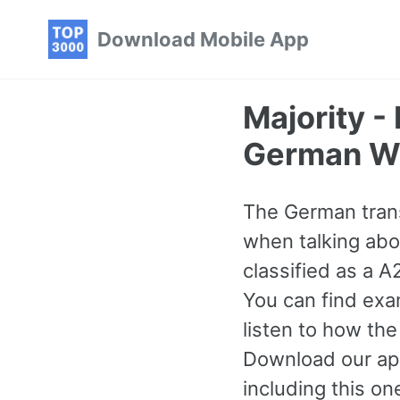
Skip
Skip
Skip
Download Mobile App
to
to
to
primary
content
footer
navigation
Majority 
German W
The German trans
when talking abou
classified as a 
You can find exa
listen to how th
Download our ap
including this o