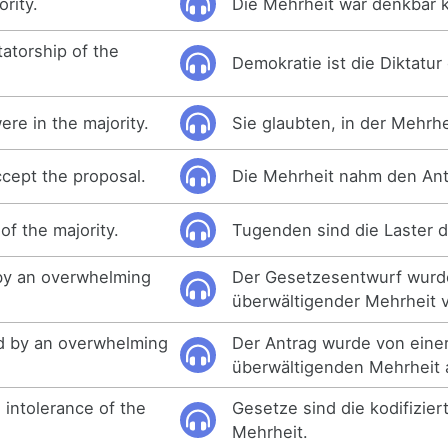
ority.
Die Mehrheit war denkbar 
atorship of the
Demokratie ist die Diktatur
re in the majority.
Sie glaubten, in der Mehrhe
ccept the proposal.
Die Mehrheit nahm den Antr
of the majority.
Tugenden sind die Laster d
 by an overwhelming
Der Gesetzesentwurf wurd
überwältigender Mehrheit 
ed by an overwhelming
Der Antrag wurde von eine
überwältigenden Mehrhei
 intolerance of the
Gesetze sind die kodifizier
Mehrheit.