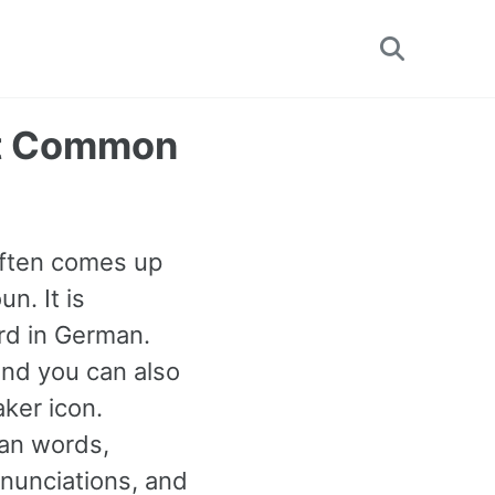
Toggle
search
st Common
often comes up
n. It is
rd in German.
and you can also
ker icon.
an words,
onunciations, and