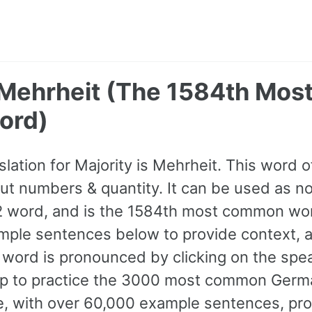
- Mehrheit (The 1584th Mo
ord)
lation for Majority is Mehrheit. This word 
t numbers & quantity. It can be used as nou
A2 word, and is the 1584th most common wo
mple sentences below to provide context, 
e word is pronounced by clicking on the spea
p to practice the 3000 most common Germ
ne, with over 60,000 example sentences, pr