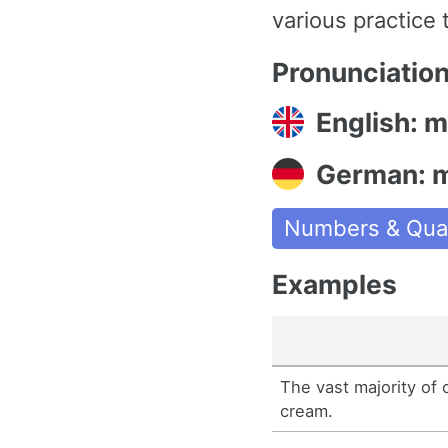
various practice 
Pronunciatio
English: m
German: m
Numbers & Quan
Examples
The vast majority of 
cream.