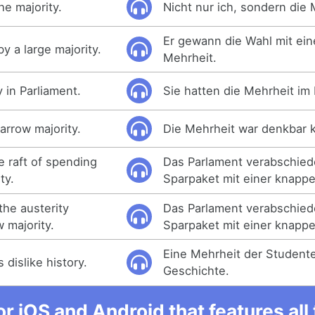
the majority.
Nicht nur ich, sondern die 
Er gewann die Wahl mit ein
y a large majority.
Mehrheit.
 in Parliament.
Sie hatten die Mehrheit im
arrow majority.
Die Mehrheit war denkbar 
e raft of spending
Das Parlament verabschied
ty.
Sparpaket mit einer knapp
the austerity
Das Parlament verabschied
 majority.
Sparpaket mit einer knapp
Eine Mehrheit der Student
 dislike history.
Geschichte.
r iOS and Android that features al