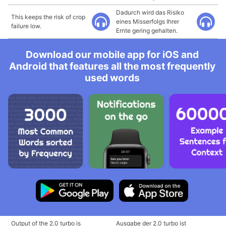
Dadurch wird das Risiko
This keeps the risk of crop
eines Misserfolgs Ihrer
failure low.
Ernte gering gehalten.
Download our mobile app for iOS and
Android that features all the most frequently
used words
Output of the 2.0 turbo is
Ausgabe der 2.0 turbo ist