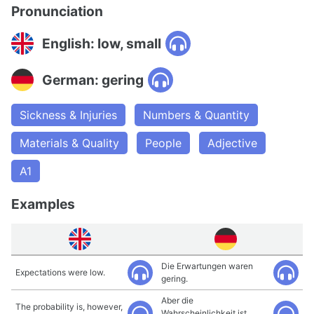
Pronunciation
English: low, small
German: gering
Sickness & Injuries
Numbers & Quantity
Materials & Quality
People
Adjective
A1
Examples
Die Erwartungen waren
Expectations were low.
gering.
Aber die
The probability is, however,
Wahrscheinlichkeit ist