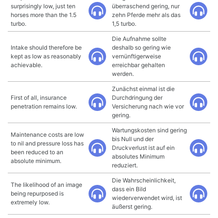
surprisingly low, just ten
überraschend gering, nur
horses more than the 1.5
zehn Pferde mehr als das
turbo.
1,5 turbo.
Die Aufnahme sollte
Intake should therefore be
deshalb so gering wie
kept as low as reasonably
vernünftigerweise
achievable.
erreichbar gehalten
werden.
Zunächst einmal ist die
First of all, insurance
Durchdringung der
penetration remains low.
Versicherung nach wie vor
gering.
Wartungskosten sind gering
Maintenance costs are low
bis Null und der
to nil and pressure loss has
Druckverlust ist auf ein
been reduced to an
absolutes Minimum
absolute minimum.
reduziert.
Die Wahrscheinlichkeit,
The likelihood of an image
dass ein Bild
being repurposed is
wiederverwendet wird, ist
extremely low.
äußerst gering.