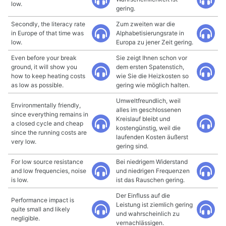
low.
gering.
Secondly, the literacy rate
Zum zweiten war die
in Europe of that time was
Alphabetisierungsrate in
low.
Europa zu jener Zeit gering.
Even before your break
Sie zeigt Ihnen schon vor
ground, it will show you
dem ersten Spatenstich,
how to keep heating costs
wie Sie die Heizkosten so
as low as possible.
gering wie möglich halten.
Umweltfreundlich, weil
Environmentally friendly,
alles im geschlossenen
since everything remains in
Kreislauf bleibt und
a closed cycle and cheap
kostengünstig, weil die
since the running costs are
laufenden Kosten äußerst
very low.
gering sind.
For low source resistance
Bei niedrigem Widerstand
and low frequencies, noise
und niedrigen Frequenzen
is low.
ist das Rauschen gering.
Der Einfluss auf die
Performance impact is
Leistung ist ziemlich gering
quite small and likely
und wahrscheinlich zu
negligible.
vernachlässigen.