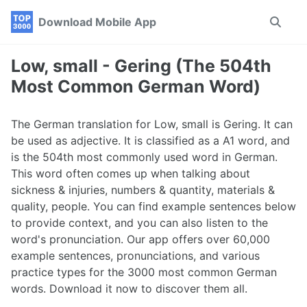
Skip
Skip
Skip
Download Mobile App
Toggle
to
to
to
search
primary
content
footer
navigation
Low, small - Gering (The 504th
Most Common German Word)
The German translation for Low, small is Gering. It can
be used as adjective. It is classified as a A1 word, and
is the 504th most commonly used word in German.
This word often comes up when talking about
sickness & injuries, numbers & quantity, materials &
quality, people. You can find example sentences below
to provide context, and you can also listen to the
word's pronunciation. Our app offers over 60,000
example sentences, pronunciations, and various
practice types for the 3000 most common German
words. Download it now to discover them all.