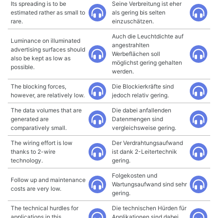
Its spreading is to be
Seine Verbreitung ist eher
estimated rather as small to
als gering bis selten
rare.
einzuschätzen.
Auch die Leuchtdichte auf
Luminance on illuminated
angestrahlten
advertising surfaces should
Werbeflächen soll
also be kept as low as
möglichst gering gehalten
possible.
werden.
The blocking forces,
Die Blockierkräfte sind
however, are relatively low.
jedoch relativ gering.
The data volumes that are
Die dabei anfallenden
generated are
Datenmengen sind
comparatively small.
vergleichsweise gering.
The wiring effort is low
Der Verdrahtungsaufwand
thanks to 2-wire
ist dank 2-Leitertechnik
technology.
gering.
Folgekosten und
Follow up and maintenance
Wartungsaufwand sind sehr
costs are very low.
gering.
The technical hurdles for
Die technischen Hürden für
applications in this
Applikationen sind dabei