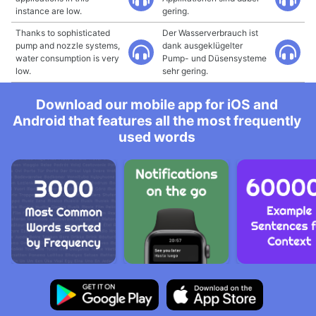
instance are low.
gering.
Thanks to sophisticated
Der Wasserverbrauch ist
pump and nozzle systems,
dank ausgeklügelter
water consumption is very
Pump- und Düsensysteme
low.
sehr gering.
Download our mobile app for iOS and
Android that features all the most frequently
used words