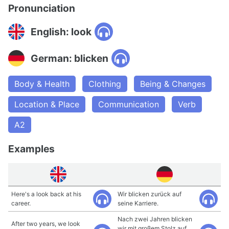
Pronunciation
English: look
German: blicken
Body & Health
Clothing
Being & Changes
Location & Place
Communication
Verb
A2
Examples
Here's a look back at his
Wir blicken zurück auf
career.
seine Karriere.
Nach zwei Jahren blicken
After two years, we look
wir mit großem Stolz auf