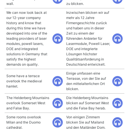
wall.
zu blicken.
We can now look back at
Inzwischen blicken wir auf
our 12-year company
mehr als 12 Jahre
history and know that
Firmengeschichte zurück
during this time we have
und haben uns in dieser
developed into one of the
Zeit zu einem der
leading providers of laser
führenden Anbieter für
modules, powell lasers,
Lasermodule, Powell Laser,
DOE and integrated
DOE und integrierte
solutions in Germany that
Lösungen höchster
satisfy the highest
Qualitätsanforderung in
demands on quality.
Deutschland entwickelt.
Einige umfassen eine
Some have a terrace
Terrasse, von der Sie auf
overlook the medieval
den mittelalterlichen Ort
hamlet.
blicken.
The Helderberg Mountains
Die Helderberg Mountains
overlook Somerset West
blicken auf Somerset West
and False Bay.
und die False Bay herab.
Some rooms overlook
Von einigen Zimmern
Milan and the Duomo
blicken Sie auf Mailand
cathedral.
und den Mailänder Dom.