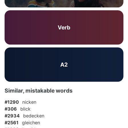
Verb
A2
Similar, mistakable words
#1290
nicken
#306
blick
#2934
bedecken
#2561
gleichen