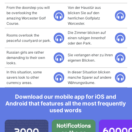
From the doorstep you will
Von der Haustür aus
be overlooking the
blicken Sie auf den
amazing Worcester Golf
herrlichen Golfplatz
Course.
Worcester.
Die Zimmer blicken auf
Rooms overlook the
einen ruhigen Innenhof
peaceful courtyard or park.
oder den Park.
Russian girls are rather
Sie verlangen eher zu ihren
demanding to their own
eigenen Blicken.
looks.
In this situation, some
In dieser Situation blicken
savers look to other
manche Sparer auf andere
currency areas.
Währungsräume.
Download our mobile app for iOS and
Android that features all the most frequently
used words