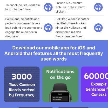
Lassen Sie uns zum
To conclude, let us take a
Schluss in die Zukunft
look into the future.
blicken.
Politicians, scientists and
Politiker, Wissenschaftler
persons concerned take a
und Betroffene blicken
look behind the scenes and
hinter die Kulissen und
engage the audience in
diskutieren mit den
discussion.
Besuchern der Foren.
Download our mobile app for iOS and
Android that features all the most frequently
used words