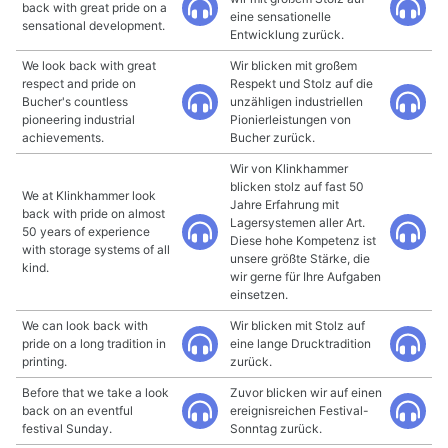
back with great pride on a
eine sensationelle
sensational development.
Entwicklung zurück.
We look back with great
Wir blicken mit großem
respect and pride on
Respekt und Stolz auf die
Bucher's countless
unzähligen industriellen
pioneering industrial
Pionierleistungen von
achievements.
Bucher zurück.
Wir von Klinkhammer
blicken stolz auf fast 50
We at Klinkhammer look
Jahre Erfahrung mit
back with pride on almost
Lagersystemen aller Art.
50 years of experience
Diese hohe Kompetenz ist
with storage systems of all
unsere größte Stärke, die
kind.
wir gerne für Ihre Aufgaben
einsetzen.
We can look back with
Wir blicken mit Stolz auf
pride on a long tradition in
eine lange Drucktradition
printing.
zurück.
Before that we take a look
Zuvor blicken wir auf einen
back on an eventful
ereignisreichen Festival-
festival Sunday.
Sonntag zurück.