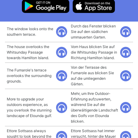
Durch das Fenster blicken
The window looks onto the
Sie auf den südlichen
southern terrace.
ummauerten Garten.
The house overlooks the
Vom Haus blicken Sie auf
Whitsunday Passage
die Whitsunday Passage in
towards Hamilton Island.
Richtung Hamilton Island.
Von der Terrasse des
The Fumarole's terrace
Fumarole aus blicken Sie
overlooks the surrounding
auf die umliegenden
grounds.
Gärten.
Mehr, um Ihre Outdoor-
More to upgrade your
Erfahrung aufzuwerten,
outdoors experience, as
während Sie auf die
you overlook the stunning
überwältigende Landschaft
landscape of Elounda gulf.
des Golfs von Elounda
blicken.
Ettore Sottsass always
Ettore Sottsass hat immer
sought to look beyond the
versucht, hinter die Mauer