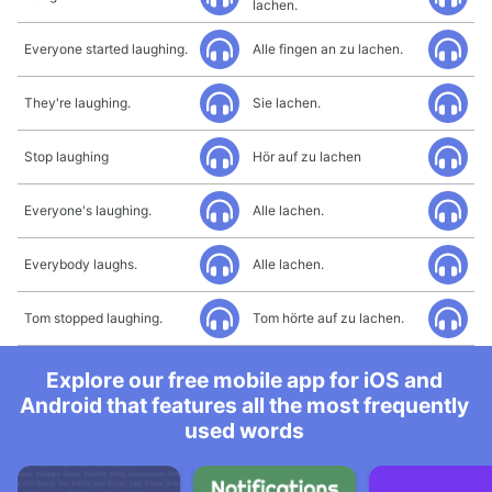
lachen.
Everyone started laughing.
Alle fingen an zu lachen.
They're laughing.
Sie lachen.
Stop laughing
Hör auf zu lachen
Everyone's laughing.
Alle lachen.
Everybody laughs.
Alle lachen.
Tom stopped laughing.
Tom hörte auf zu lachen.
Explore our free mobile app for iOS and
Android that features all the most frequently
used words