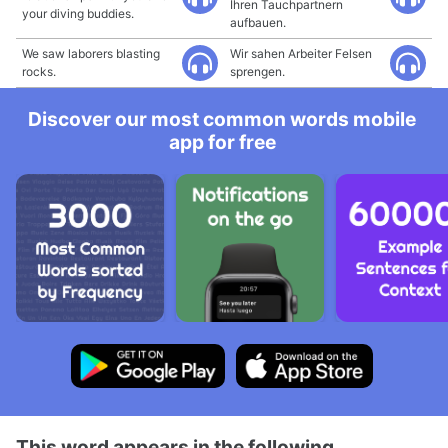
Ihren Tauchpartnern
your diving buddies.
aufbauen.
We saw laborers blasting
Wir sahen Arbeiter Felsen
rocks.
sprengen.
Discover our most common words mobile
app for free
This word appears in the following