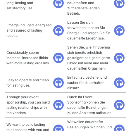
long-lasting and
dauerhaften und
satisfactory use.
zufriedenstellenden
Betrieb.
Lassen Sie sich
Emerge indulged, energised
verwöhnen, tanken Sie
and assured of lasting
Energie und sorgen Sie für
results.
dauerhafte Ergebnisse.
Sehen Sie, wie Ihr Sperma
Considerably sperm
sich bereits erheblich
increase, increased libido
gesteigert hat, gesteigerte
with more lasting orgasms.
Libido mit mehr und mehr
dauerhaften Orgasmen.
Einfach zu bedienenund
Easy to operate and clean
sauber für dauerhaften
for lasting use.
einsatz.
Through your event
Durch Ihr Event-
sponsorship, you can build
Sponsoring können Sie
lasting relationships with
dauerhafte Beziehungen
the vendors.
zu den Anbietern aufbauen.
Wir wollen dauerhafte
We want to build lasting
Beziehungen mit Ihnen und
relationships with you and