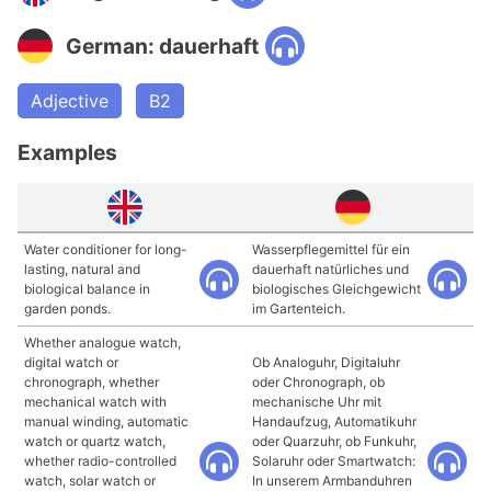
German: dauerhaft
Adjective
B2
Examples
Water conditioner for long-
Wasserpflegemittel für ein
lasting, natural and
dauerhaft natürliches und
biological balance in
biologisches Gleichgewicht
garden ponds.
im Gartenteich.
Whether analogue watch,
digital watch or
Ob Analoguhr, Digitaluhr
chronograph, whether
oder Chronograph, ob
mechanical watch with
mechanische Uhr mit
manual winding, automatic
Handaufzug, Automatikuhr
watch or quartz watch,
oder Quarzuhr, ob Funkuhr,
whether radio-controlled
Solaruhr oder Smartwatch:
watch, solar watch or
In unserem Armbanduhren