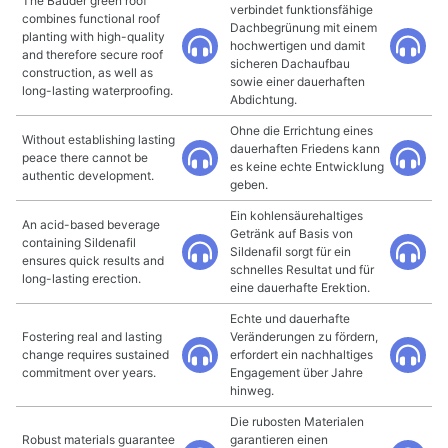
The Bauder green roof
verbindet funktionsfähige
combines functional roof
Dachbegrünung mit einem
planting with high-quality
hochwertigen und damit
and therefore secure roof
sicheren Dachaufbau
construction, as well as
sowie einer dauerhaften
long-lasting waterproofing.
Abdichtung.
Ohne die Errichtung eines
Without establishing lasting
dauerhaften Friedens kann
peace there cannot be
es keine echte Entwicklung
authentic development.
geben.
Ein kohlensäurehaltiges
An acid-based beverage
Getränk auf Basis von
containing Sildenafil
Sildenafil sorgt für ein
ensures quick results and
schnelles Resultat und für
long-lasting erection.
eine dauerhafte Erektion.
Echte und dauerhafte
Fostering real and lasting
Veränderungen zu fördern,
change requires sustained
erfordert ein nachhaltiges
commitment over years.
Engagement über Jahre
hinweg.
Die rubosten Materialen
Robust materials guarantee
garantieren einen