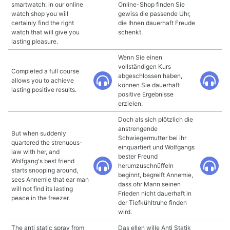
smartwatch: in our online
Online-Shop finden Sie
watch shop you will
gewiss die passende Uhr,
certainly find the right
die Ihnen dauerhaft Freude
watch that will give you
schenkt.
lasting pleasure.
Wenn Sie einen
vollständigen Kurs
Completed a full course
abgeschlossen haben,
allows you to achieve
können Sie dauerhaft
lasting positive results.
positive Ergebnisse
erzielen.
Doch als sich plötzlich die
anstrengende
But when suddenly
Schwiegermutter bei ihr
quartered the strenuous-
einquartiert und Wolfgangs
law with her, and
bester Freund
Wolfgang's best friend
herumzuschnüffeln
starts snooping around,
beginnt, begreift Annemie,
sees Annemie that ear man
dass ohr Mann seinen
will not find its lasting
Frieden nicht dauerhaft in
peace in the freezer.
der Tiefkühltruhe finden
wird.
The anti static spray from
Das ellen wille Anti Statik