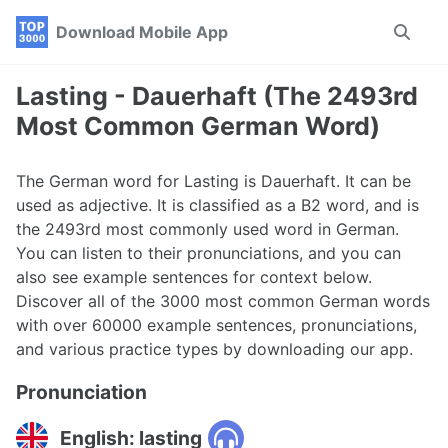
Skip
Skip
Skip
Download Mobile App
Toggle
to
to
to
search
primary
content
footer
navigation
Lasting - Dauerhaft (The 2493rd
Most Common German Word)
The German word for Lasting is Dauerhaft. It can be
used as adjective. It is classified as a B2 word, and is
the 2493rd most commonly used word in German.
You can listen to their pronunciations, and you can
also see example sentences for context below.
Discover all of the 3000 most common German words
with over 60000 example sentences, pronunciations,
and various practice types by downloading our app.
Pronunciation
English: lasting