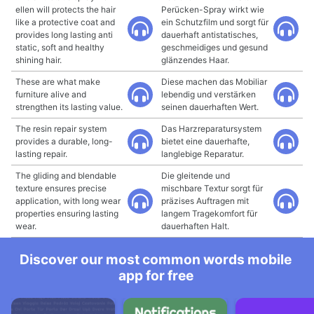
ellen will protects the hair
Perücken-Spray wirkt wie
like a protective coat and
ein Schutzfilm und sorgt für
provides long lasting anti
dauerhaft antistatisches,
static, soft and healthy
geschmeidiges und gesund
shining hair.
glänzendes Haar.
These are what make
Diese machen das Mobiliar
furniture alive and
lebendig und verstärken
strengthen its lasting value.
seinen dauerhaften Wert.
The resin repair system
Das Harzreparatursystem
provides a durable, long-
bietet eine dauerhafte,
lasting repair.
langlebige Reparatur.
The gliding and blendable
Die gleitende und
texture ensures precise
mischbare Textur sorgt für
application, with long wear
präzises Auftragen mit
properties ensuring lasting
langem Tragekomfort für
wear.
dauerhaften Halt.
Discover our most common words mobile
app for free