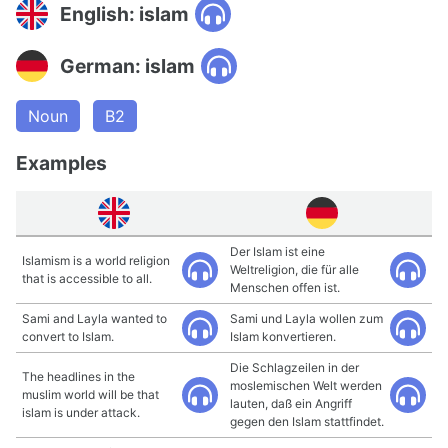
English: islam
German: islam
Noun
B2
Examples
Der Islam ist eine
Islamism is a world religion
Weltreligion, die für alle
that is accessible to all.
Menschen offen ist.
Sami and Layla wanted to
Sami und Layla wollen zum
convert to Islam.
Islam konvertieren.
Die Schlagzeilen in der
The headlines in the
moslemischen Welt werden
muslim world will be that
lauten, daß ein Angriff
islam is under attack.
gegen den Islam stattfindet.