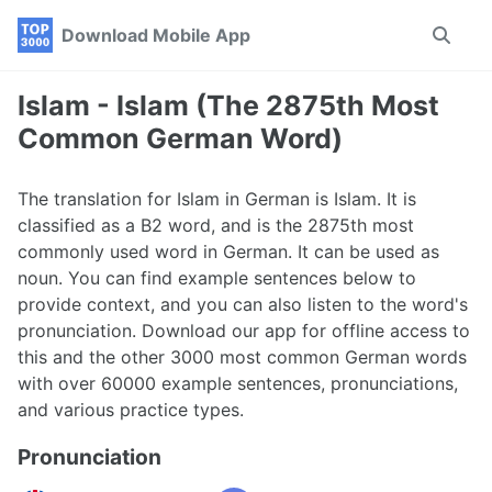
Skip
Skip
Skip
Download Mobile App
Toggle
to
to
to
search
primary
content
footer
navigation
Islam - Islam (The 2875th Most
Common German Word)
The translation for Islam in German is Islam. It is
classified as a B2 word, and is the 2875th most
commonly used word in German. It can be used as
noun. You can find example sentences below to
provide context, and you can also listen to the word's
pronunciation. Download our app for offline access to
this and the other 3000 most common German words
with over 60000 example sentences, pronunciations,
and various practice types.
Pronunciation