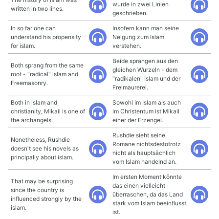
wurde in zwei Linien
written in two lines.
geschrieben.
In so far one can
Insofern kann man seine
understand his propensity
Neigung zum Islam
for islam.
verstehen.
Beide sprangen aus den
Both sprang from the same
gleichen Wurzeln - dem
root - "radical" islam and
"radikalen" Islam und der
Freemasonry.
Freimaurerei.
Both in islam and
Sowohl im Islam als auch
christianity, Mikail is one of
im Christentum ist Mikail
the archangels.
einer der Erzengel.
Rushdie sieht seine
Nonetheless, Rushdie
Romane nichtsdestotrotz
doesn't see his novels as
nicht als hauptsächlich
principally about islam.
vom Islam handelnd an.
Im ersten Moment könnte
That may be surprising
das einen vielleicht
since the country is
überraschen, da das Land
influenced strongly by the
stark vom Islam beeinflusst
islam.
ist.