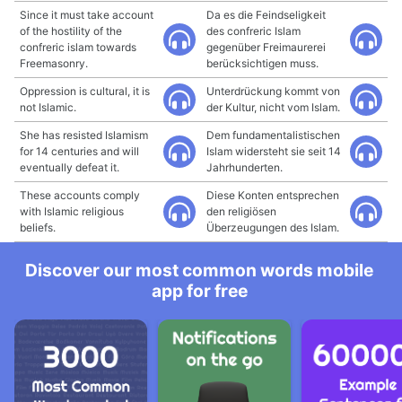
Since it must take account
Da es die Feindseligkeit
of the hostility of the
des confreric Islam
confreric islam towards
gegenüber Freimaurerei
Freemasonry.
berücksichtigen muss.
Oppression is cultural, it is
Unterdrückung kommt von
not Islamic.
der Kultur, nicht vom Islam.
She has resisted Islamism
Dem fundamentalistischen
for 14 centuries and will
Islam widersteht sie seit 14
eventually defeat it.
Jahrhunderten.
These accounts comply
Diese Konten entsprechen
with Islamic religious
den religiösen
beliefs.
Überzeugungen des Islam.
Discover our most common words mobile
app for free