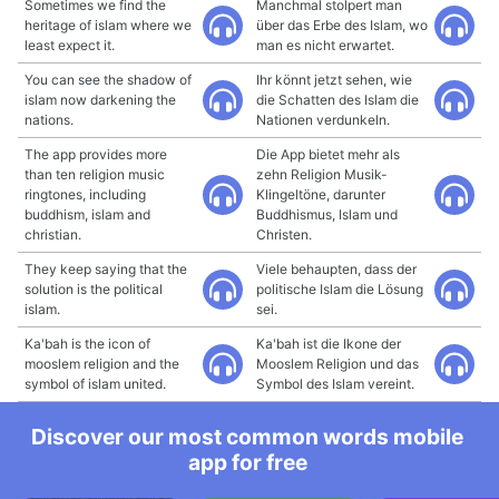
Sometimes we find the
Manchmal stolpert man
heritage of islam where we
über das Erbe des Islam, wo
least expect it.
man es nicht erwartet.
You can see the shadow of
Ihr könnt jetzt sehen, wie
islam now darkening the
die Schatten des Islam die
nations.
Nationen verdunkeln.
The app provides more
Die App bietet mehr als
than ten religion music
zehn Religion Musik-
ringtones, including
Klingeltöne, darunter
buddhism, islam and
Buddhismus, Islam und
christian.
Christen.
They keep saying that the
Viele behaupten, dass der
solution is the political
politische Islam die Lösung
islam.
sei.
Ka'bah is the icon of
Ka'bah ist die Ikone der
mooslem religion and the
Mooslem Religion und das
symbol of islam united.
Symbol des Islam vereint.
Discover our most common words mobile
app for free