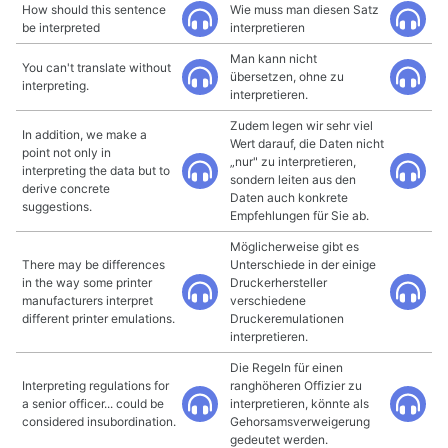
How should this sentence
Wie muss man diesen Satz
be interpreted
interpretieren
Man kann nicht
You can't translate without
übersetzen, ohne zu
interpreting.
interpretieren.
Zudem legen wir sehr viel
In addition, we make a
Wert darauf, die Daten nicht
point not only in
„nur" zu interpretieren,
interpreting the data but to
sondern leiten aus den
derive concrete
Daten auch konkrete
suggestions.
Empfehlungen für Sie ab.
Möglicherweise gibt es
There may be differences
Unterschiede in der einige
in the way some printer
Druckerhersteller
manufacturers interpret
verschiedene
different printer emulations.
Druckeremulationen
interpretieren.
Die Regeln für einen
Interpreting regulations for
ranghöheren Offizier zu
a senior officer... could be
interpretieren, könnte als
considered insubordination.
Gehorsamsverweigerung
gedeutet werden.