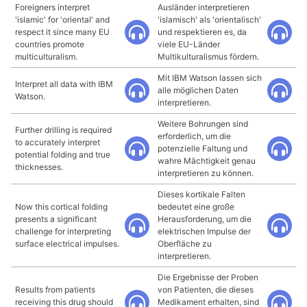
Foreigners interpret
Ausländer interpretieren
'islamic' for 'oriental' and
'islamisch' als 'orientalisch'
respect it since many EU
und respektieren es, da
countries promote
viele EU-Länder
multiculturalism.
Multikulturalismus fördern.
Mit IBM Watson lassen sich
Interpret all data with IBM
alle möglichen Daten
Watson.
interpretieren.
Weitere Bohrungen sind
Further drilling is required
erforderlich, um die
to accurately interpret
potenzielle Faltung und
potential folding and true
wahre Mächtigkeit genau
thicknesses.
interpretieren zu können.
Dieses kortikale Falten
Now this cortical folding
bedeutet eine große
presents a significant
Herausforderung, um die
challenge for interpreting
elektrischen Impulse der
surface electrical impulses.
Oberfläche zu
interpretieren.
Die Ergebnisse der Proben
Results from patients
von Patienten, die dieses
receiving this drug should
Medikament erhalten, sind