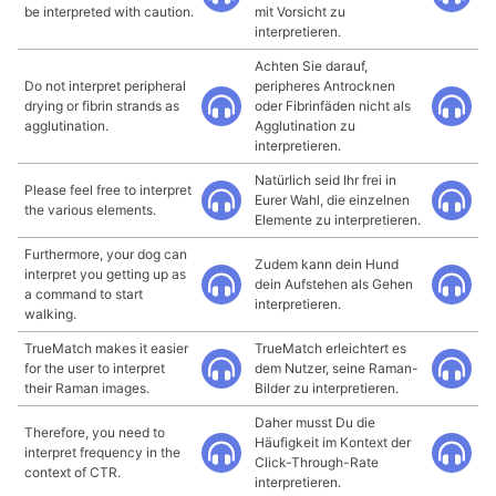
be interpreted with caution.
mit Vorsicht zu
interpretieren.
Achten Sie darauf,
Do not interpret peripheral
peripheres Antrocknen
drying or fibrin strands as
oder Fibrinfäden nicht als
agglutination.
Agglutination zu
interpretieren.
Natürlich seid Ihr frei in
Please feel free to interpret
Eurer Wahl, die einzelnen
the various elements.
Elemente zu interpretieren.
Furthermore, your dog can
Zudem kann dein Hund
interpret you getting up as
dein Aufstehen als Gehen
a command to start
interpretieren.
walking.
TrueMatch makes it easier
TrueMatch erleichtert es
for the user to interpret
dem Nutzer, seine Raman-
their Raman images.
Bilder zu interpretieren.
Daher musst Du die
Therefore, you need to
Häufigkeit im Kontext der
interpret frequency in the
Click-Through-Rate
context of CTR.
interpretieren.