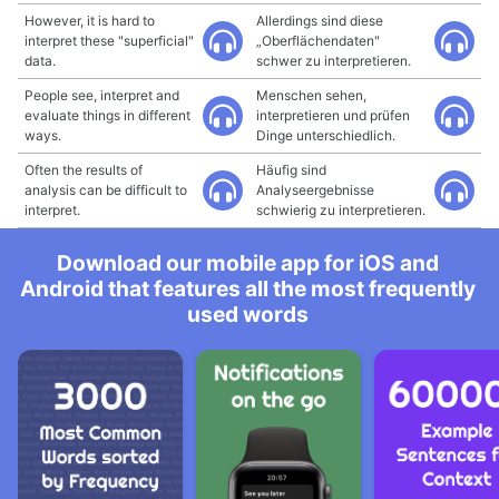
However, it is hard to
Allerdings sind diese
interpret these "superficial"
„Oberflächendaten"
data.
schwer zu interpretieren.
People see, interpret and
Menschen sehen,
evaluate things in different
interpretieren und prüfen
ways.
Dinge unterschiedlich.
Often the results of
Häufig sind
analysis can be difficult to
Analyseergebnisse
interpret.
schwierig zu interpretieren.
Download our mobile app for iOS and
Android that features all the most frequently
used words