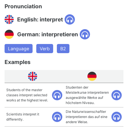
Pronunciation
English: interpret
German: interpretieren
Language
Verb
B2
Examples
Studenten der
Students of the master
Meisterkurse interpretieren
classes interpret selected
ausgewählte Werke auf
works at the highest level.
höchstem Niveau.
Die Naturwissenschaftler
Scientists interpret it
interpretieren das auf eine
differently.
andere Weise.