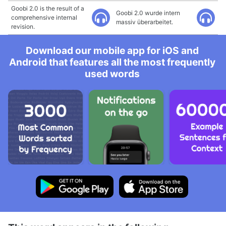
Goobi 2.0 is the result of a
Goobi 2.0 wurde intern
comprehensive internal
massiv überarbeitet.
revision.
Download our mobile app for iOS and
Android that features all the most frequently
used words