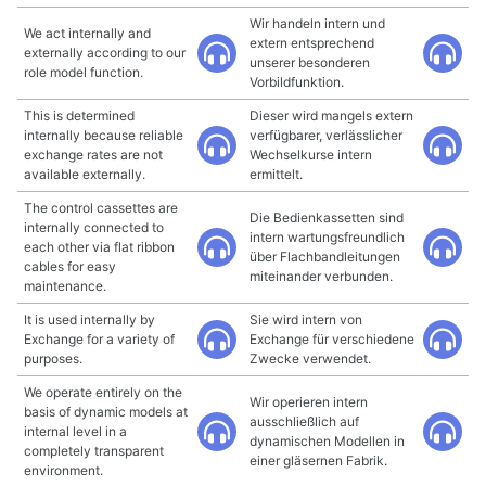
Wir handeln intern und
We act internally and
extern entsprechend
externally according to our
unserer besonderen
role model function.
Vorbildfunktion.
This is determined
Dieser wird mangels extern
internally because reliable
verfügbarer, verlässlicher
exchange rates are not
Wechselkurse intern
available externally.
ermittelt.
The control cassettes are
Die Bedienkassetten sind
internally connected to
intern wartungsfreundlich
each other via flat ribbon
über Flachbandleitungen
cables for easy
miteinander verbunden.
maintenance.
It is used internally by
Sie wird intern von
Exchange for a variety of
Exchange für verschiedene
purposes.
Zwecke verwendet.
We operate entirely on the
Wir operieren intern
basis of dynamic models at
ausschließlich auf
internal level in a
dynamischen Modellen in
completely transparent
einer gläsernen Fabrik.
environment.