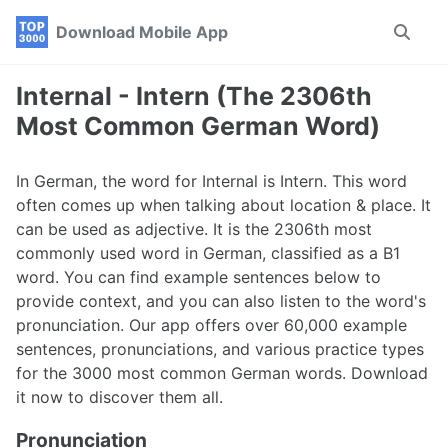
Skip
Skip
Skip
Download Mobile App
Toggle
to
to
to
search
primary
content
footer
navigation
Internal - Intern (The 2306th
Most Common German Word)
In German, the word for Internal is Intern. This word
often comes up when talking about location & place. It
can be used as adjective. It is the 2306th most
commonly used word in German, classified as a B1
word. You can find example sentences below to
provide context, and you can also listen to the word's
pronunciation. Our app offers over 60,000 example
sentences, pronunciations, and various practice types
for the 3000 most common German words. Download
it now to discover them all.
Pronunciation