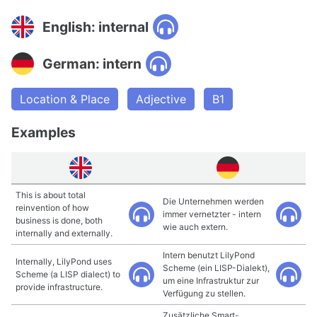
English: internal
German: intern
Location & Place
Adjective
B1
Examples
This is about total
Die Unternehmen werden
reinvention of how
immer vernetzter - intern
business is done, both
wie auch extern.
internally and externally.
Intern benutzt LilyPond
Internally, LilyPond uses
Scheme (ein LISP-Dialekt),
Scheme (a LISP dialect) to
um eine Infrastruktur zur
provide infrastructure.
Verfügung zu stellen.
Zusätzliche Smart-