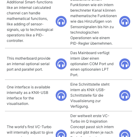
Additional Smart-functions
Funktionen wie ein intern
like an internal calculated
berechneter Kanal können
channel can handle
mathematische Funktionen
mathematical functions,
wie das Hinzufügen von
like adding of sensor-
Sensorsignalen bis hin zu
signals, up to technological
technologischen
operations like a PID-
Operationen wie einem
controller.
PID-Regler übernehmen.
Das Mainboard verfügt
This motherboard provide
intern über einen
an internal optional serial
optionalen COM Port und
port and parallel port.
einen optioonalen LPT
Port.
Eine Schnittstelle steht
One interface is available
intern als KNX-USB-
internally as a KNX-USB
Schnittstelle für die
interface for the
Visualisierung zur
visualisation.
Verfügung.
Der weltweit erste VC-
Turbo im Q Inspiration
The world's first VC-Turbo
Concept passt sich intern
will internally adjust to give
an und gibt Ihnen je nach