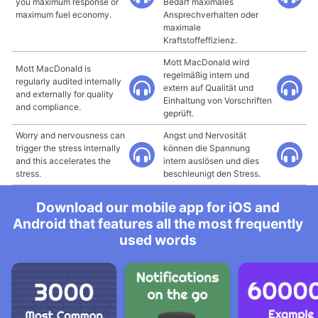
you maximum response or
Bedarf maximales
maximum fuel economy.
Ansprechverhalten oder
maximale
Kraftstoffeffizienz.
Mott MacDonald wird
Mott MacDonald is
regelmäßig intern und
regularly audited internally
extern auf Qualität und
and externally for quality
Einhaltung von Vorschriften
and compliance.
geprüft.
Worry and nervousness can
Angst und Nervosität
trigger the stress internally
können die Spannung
and this accelerates the
intern auslösen und dies
stress.
beschleunigt den Stress.
Download our mobile app for iOS and
Android that features all the most frequently
used words