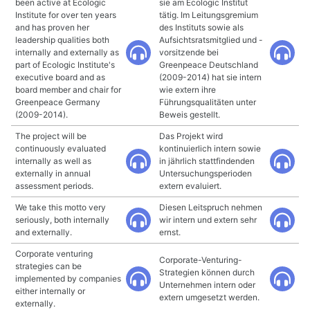
been active at Ecologic
sie am Ecologic Institut
Institute for over ten years
tätig. Im Leitungsgremium
and has proven her
des Instituts sowie als
leadership qualities both
Aufsichtsratsmitglied und -
internally and externally as
vorsitzende bei
part of Ecologic Institute's
Greenpeace Deutschland
executive board and as
(2009-2014) hat sie intern
board member and chair for
wie extern ihre
Greenpeace Germany
Führungsqualitäten unter
(2009-2014).
Beweis gestellt.
The project will be
Das Projekt wird
continuously evaluated
kontinuierlich intern sowie
internally as well as
in jährlich stattfindenden
externally in annual
Untersuchungsperioden
assessment periods.
extern evaluiert.
We take this motto very
Diesen Leitspruch nehmen
seriously, both internally
wir intern und extern sehr
and externally.
ernst.
Corporate venturing
Corporate-Venturing-
strategies can be
Strategien können durch
implemented by companies
Unternehmen intern oder
either internally or
extern umgesetzt werden.
externally.