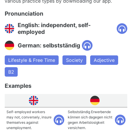
various practice types by downloading our app.
Pronunciation
English: independent, self-
employed
German: selbstständig
Lifestyle & Free Time
Society
Adjective
B2
Examples
Self-employed workers
Selbstständig Erwerbende
may not, conversely, insure
können sich dagegen nicht
themselves against
gegen Arbeitslosigkeit
unemployment.
versichern.