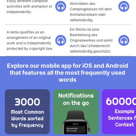
Enjoy different campsite
Aktivitäten des
activities with animation or
Campingplatzes mit dem
independently.
Animationsteam oder
selbstständig.
Ein Remix ist eine
A remix qualifies as an
Bearbeitung des
arrangement of an original
Originalwerkes und somit
work and is independently
durch das Urheberrecht
protected by copyright law.
selbstständig geschützt.
Explore our mobile app for iOS and Android
that features all the most frequently used
words