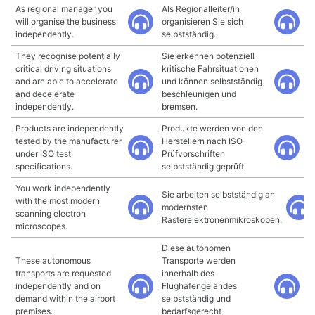
As regional manager you
Als Regionalleiter/in
will organise the business
organisieren Sie sich
independently.
selbstständig.
They recognise potentially
Sie erkennen potenziell
critical driving situations
kritische Fahrsituationen
and are able to accelerate
und können selbstständig
and decelerate
beschleunigen und
independently.
bremsen.
Products are independently
Produkte werden von den
tested by the manufacturer
Herstellern nach ISO-
under ISO test
Prüfvorschriften
specifications.
selbstständig geprüft.
You work independently
Sie arbeiten selbstständig an
with the most modern
modernsten
scanning electron
Rasterelektronenmikroskopen.
microscopes.
Diese autonomen
These autonomous
Transporte werden
transports are requested
innerhalb des
independently and on
Flughafengeländes
demand within the airport
selbstständig und
premises.
bedarfsgerecht