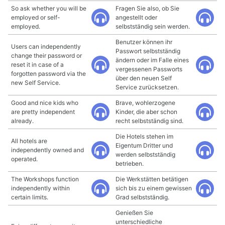
So ask whether you will be
Fragen Sie also, ob Sie
employed or self-
angestellt oder
employed.
selbstständig sein werden.
Benutzer können ihr
Users can independently
Passwort selbstständig
change their password or
ändern oder im Falle eines
reset it in case of a
vergessenen Passworts
forgotten password via the
über den neuen Self
new Self Service.
Service zurücksetzen.
Good and nice kids who
Brave, wohlerzogene
are pretty independent
Kinder, die aber schon
already.
recht selbstständig sind.
Die Hotels stehen im
All hotels are
Eigentum Dritter und
independently owned and
werden selbstständig
operated.
betrieben.
The Workshops function
Die Werkstätten betätigen
independently within
sich bis zu einem gewissen
certain limits.
Grad selbstständig.
Genießen Sie
unterschiedliche