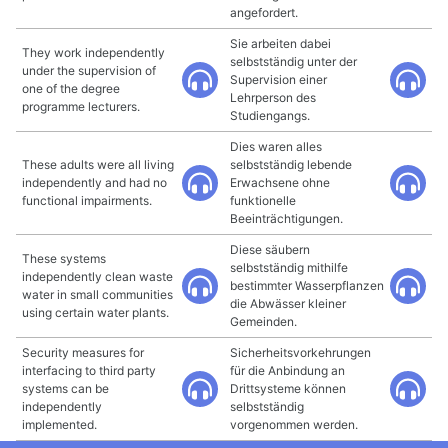
angefordert.
Sie arbeiten dabei
They work independently
selbstständig unter der
under the supervision of
Supervision einer
one of the degree
Lehrperson des
programme lecturers.
Studiengangs.
Dies waren alles
These adults were all living
selbstständig lebende
independently and had no
Erwachsene ohne
functional impairments.
funktionelle
Beeinträchtigungen.
Diese säubern
These systems
selbstständig mithilfe
independently clean waste
bestimmter Wasserpflanzen
water in small communities
die Abwässer kleiner
using certain water plants.
Gemeinden.
Security measures for
Sicherheitsvorkehrungen
interfacing to third party
für die Anbindung an
systems can be
Drittsysteme können
independently
selbstständig
implemented.
vorgenommen werden.