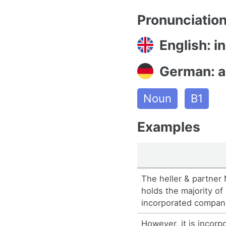
Pronunciatio
English: i
German: a
Noun
B1
Examples
The heller & partner
holds the majority of
incorporated compan
However, it is incorpo