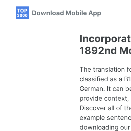
Skip
Skip
Skip
Download Mobile App
to
to
to
primary
content
footer
navigation
Incorporat
1892nd M
The translation f
classified as a 
German. It can b
provide context,
Discover all of
example sentence
downloading our