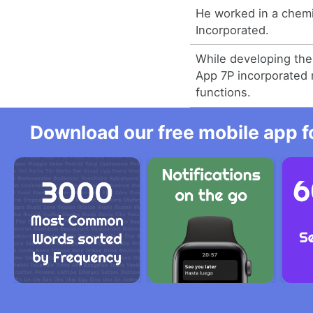
He worked in a chemic
Incorporated.
While developing th
App 7P incorporated 
functions.
Download our free mobile app fo