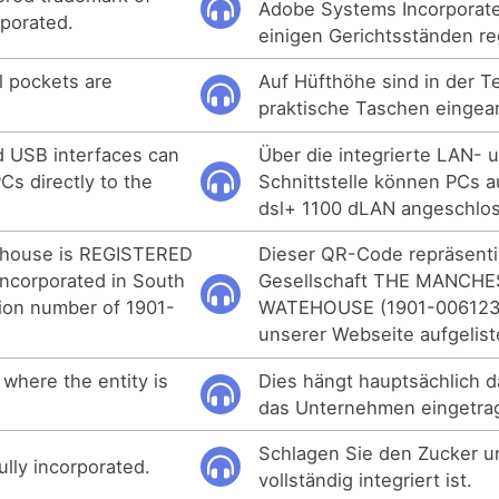
Adobe Systems Incorporat
porated.
einigen Gerichtsständen reg
al pockets are
Auf Hüfthöhe sind in der T
praktische Taschen eingear
d USB interfaces can
Über die integrierte LAN-
Cs directly to the
Schnittstelle können PCs a
dsl+ 1100 dLAN angeschlo
ehouse is REGISTERED
Dieser QR-Code repräsenti
corporated in South
Gesellschaft THE MANCH
ation number of 1901-
WATEHOUSE (1901-006123-
unserer Webseite aufgeliste
where the entity is
Dies hängt hauptsächlich 
das Unternehmen eingetrag
Schlagen Sie den Zucker un
ully incorporated.
vollständig integriert ist.