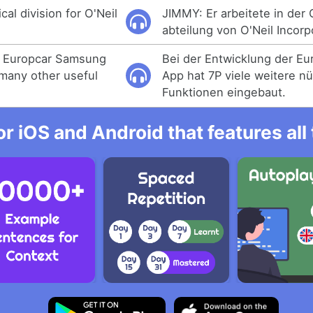
al division for O'Neil
JIMMY: Er arbeitete in der
abteilung von O'Neil Incorp
e Europcar Samsung
Bei der Entwicklung der E
many other useful
App hat 7P viele weitere nü
Funktionen eingebaut.
r iOS and Android that features al