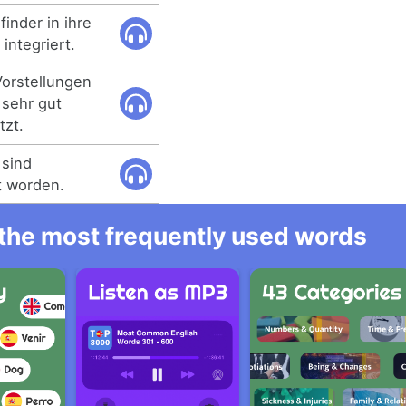
finder in ihre
integriert.
Vorstellungen
sehr gut
zt.
sind
t worden.
l the most frequently used words