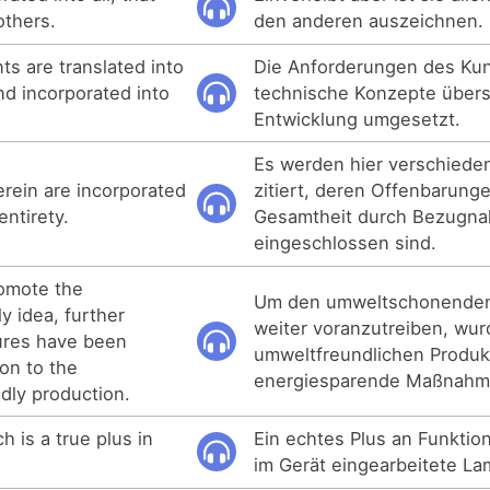
others.
den anderen auszeichnen.
s are translated into
Die Anforderungen des Ku
nd incorporated into
technische Konzepte übers
Entwicklung umgesetzt.
Es werden hier verschiede
herein are incorporated
zitiert, deren Offenbarungen
entirety.
Gesamtheit durch Bezugn
eingeschlossen sind.
romote the
Um den umweltschonende
y idea, further
weiter voranzutreiben, wu
ures have been
umweltfreundlichen Produk
ion to the
energiesparende Maßnahm
dly production.
h is a true plus in
Ein echtes Plus an Funktiona
im Gerät eingearbeitete La