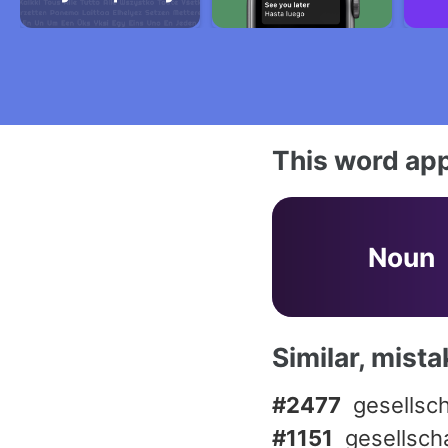
This word app
Noun
Similar, mist
#2477
gesellsch
#1151
gesellscha