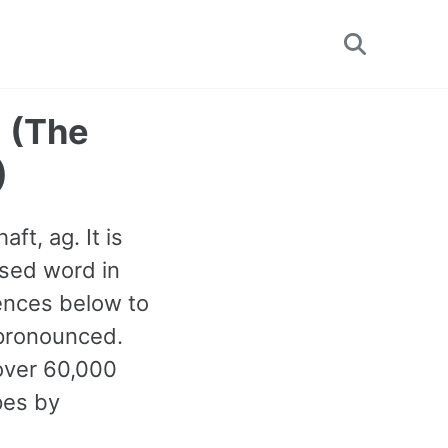
Toggle
search
g (The
)
ft, ag. It is
used word in
ences below to
 pronounced.
over 60,000
pes by