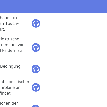
 haben die
hen Touch-
ut.
elektrische
rden, um vor
d Feldern zu
ls Bedingung
htsspezifischer
ehrpläne an
findet.
eichen der