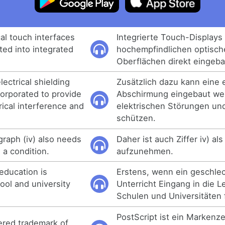
cal touch interfaces
Integrierte Touch-Displays
ated into integrated
hochempfindlichen optisc
Oberflächen direkt eingeba
electrical shielding
Zusätzlich dazu kann eine 
corporated to provide
Abschirmung eingebaut we
rical interference and
elektrischen Störungen un
schützen.
graph (iv) also needs
Daher ist auch Ziffer iv) a
 a condition.
aufzunehmen.
education is
Erstens, wenn ein geschlec
ool and university
Unterricht Eingang in die L
Schulen und Universitäten 
PostScript ist ein Markenz
tered trademark of