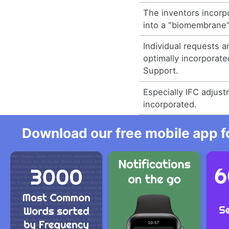
The inventors incorpo
into a "biomembrane"
Individual requests 
optimally incorporat
Support.
Especially IFC adjus
incorporated.
Download our free mobile app fo