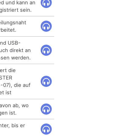
ed und kann an
istriert sein.
eilungsnaht
beitet.
 und USB-
uch direkt an
ssen werden.
ert die
ESTER
07), die auf
t ist
davon ab, wo
en ist.
ter, bis er