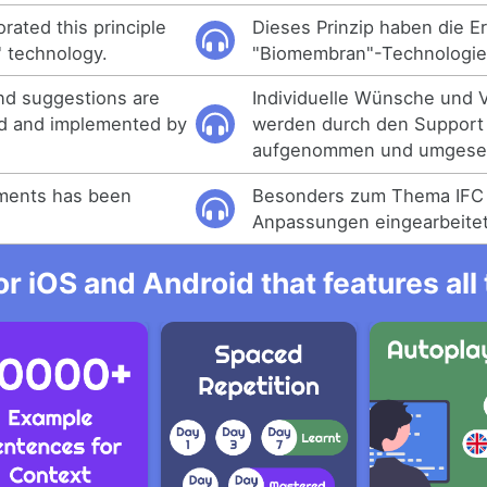
rated this principle
Dieses Prinzip haben die Er
 technology.
"Biomembran"-Technologie 
and suggestions are
Individuelle Wünsche und 
ed and implemented by
werden durch den Support 
aufgenommen und umgeset
tments has been
Besonders zum Thema IFC 
Anpassungen eingearbeite
r iOS and Android that features al