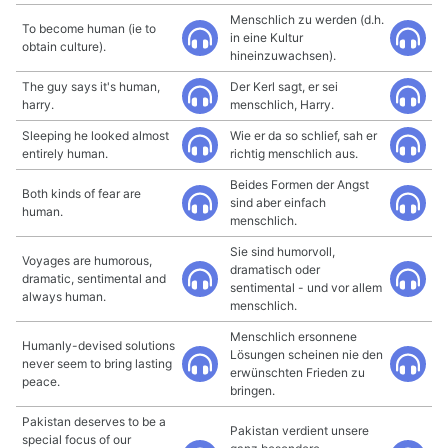
Menschlich zu werden (d.h.
To become human (ie to
in eine Kultur
obtain culture).
hineinzuwachsen).
The guy says it's human,
Der Kerl sagt, er sei
harry.
menschlich, Harry.
Sleeping he looked almost
Wie er da so schlief, sah er
entirely human.
richtig menschlich aus.
Beides Formen der Angst
Both kinds of fear are
sind aber einfach
human.
menschlich.
Sie sind humorvoll,
Voyages are humorous,
dramatisch oder
dramatic, sentimental and
sentimental - und vor allem
always human.
menschlich.
Menschlich ersonnene
Humanly-devised solutions
Lösungen scheinen nie den
never seem to bring lasting
erwünschten Frieden zu
peace.
bringen.
Pakistan deserves to be a
Pakistan verdient unsere
special focus of our