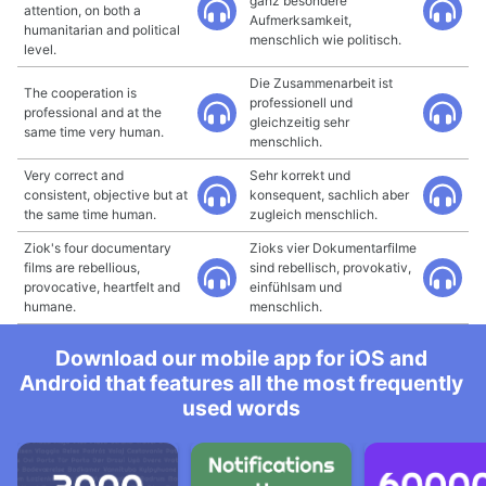
ganz besondere
attention, on both a
Aufmerksamkeit,
humanitarian and political
menschlich wie politisch.
level.
Die Zusammenarbeit ist
The cooperation is
professionell und
professional and at the
gleichzeitig sehr
same time very human.
menschlich.
Very correct and
Sehr korrekt und
consistent, objective but at
konsequent, sachlich aber
the same time human.
zugleich menschlich.
Ziok's four documentary
Zioks vier Dokumentarfilme
films are rebellious,
sind rebellisch, provokativ,
provocative, heartfelt and
einfühlsam und
humane.
menschlich.
Download our mobile app for iOS and
Android that features all the most frequently
used words