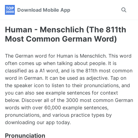
Skip
Skip
Skip
Download Mobile App
Toggle
to
to
to
search
primary
content
footer
navigation
Human - Menschlich (The 811th
Most Common German Word)
The German word for Human is Menschlich. This word
often comes up when talking about people. It is
classified as a A1 word, and is the 811th most common
word in German. It can be used as adjective. Tap on
the speaker icon to listen to their pronunciations, and
you can also see example sentences for context
below. Discover all of the 3000 most common German
words with over 60,000 example sentences,
pronunciations, and various practice types by
downloading our app today.
Pronunciation