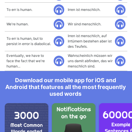
To err is human.
Irren ist menschlich.
We're human.
Wir sind menschlich.
Irren ist menschlich, auf
To err is human, but to
Irrtümern bestehen aber ist
persist in error is diabolical.
des Teufels.
Eventually, we have to
Wahrscheinlich müssen wir
face the fact that we're
uns damit abfinden, das wir
human...
menschlich sind.
Download our mobile app for iOS and
Android that features all the most frequently
used words