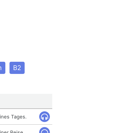
n
B2
ines Tages.
ner Reise.