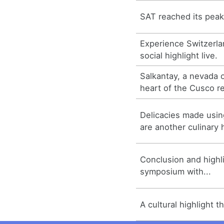
SAT reached its peak
Experience Switzerla
social highlight live.
Salkantay, a nevada 
heart of the Cusco r
Delicacies made usin
are another culinary h
Conclusion and highl
symposium with...
A cultural highlight t