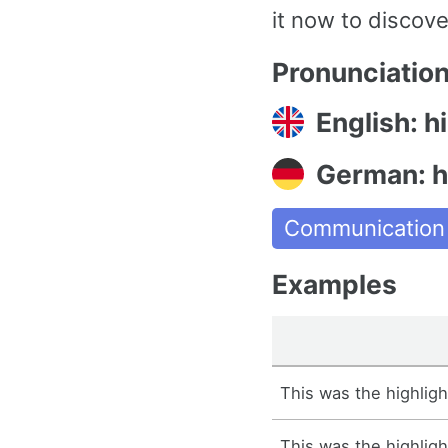
it now to discove
Pronunciatio
English: h
German: 
Communication
Examples
This was the highligh
This was the highlight