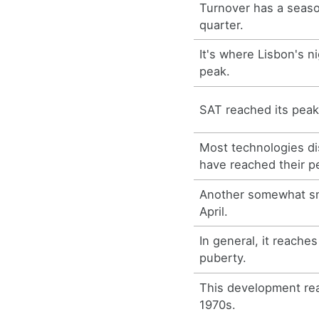
Turnover has a seaso
quarter.
It's where Lisbon's ni
peak.
SAT reached its pea
Most technologies di
have reached their p
Another somewhat sm
April.
In general, it reaches
puberty.
This development rea
1970s.