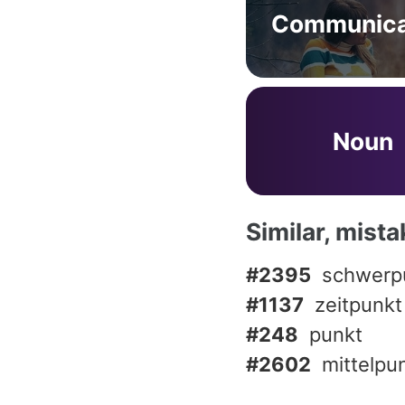
Communica
Noun
Similar, mist
#2395
schwerp
#1137
zeitpunkt
#248
punkt
#2602
mittelpu