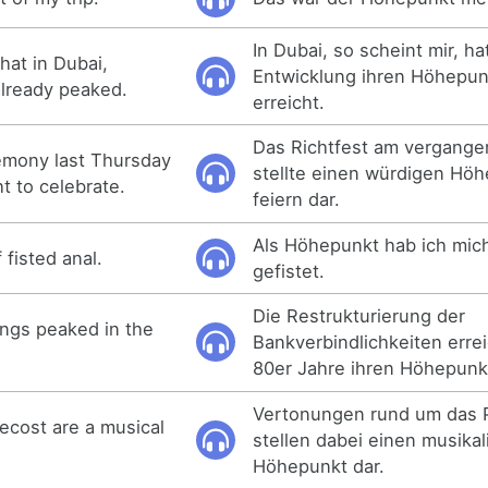
In Dubai, so scheint mir, ha
that in Dubai,
Entwicklung ihren Höhepun
lready peaked.
erreicht.
Das Richtfest am vergang
emony last Thursday
stellte einen würdigen Höh
t to celebrate.
feiern dar.
Als Höhepunkt hab ich mich
 fisted anal.
gefistet.
Die Restrukturierung der
ings peaked in the
Bankverbindlichkeiten errei
80er Jahre ihren Höhepunk
Vertonungen rund um das P
ecost are a musical
stellen dabei einen musika
Höhepunkt dar.