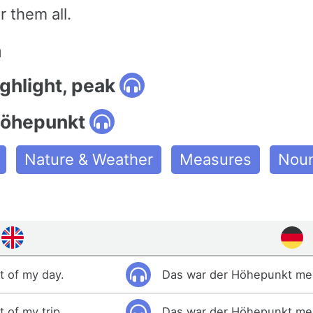
r them all.
n
ighlight, peak
höhepunkt
Nature & Weather
Measures
Nou
t of my day.
Das war der Höhepunkt me
 of my trip.
Das war der Höhepunkt mei