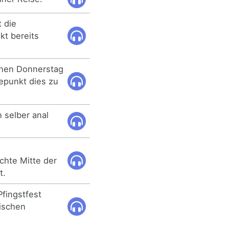
t die
kt bereits
enen Donnerstag
epunkt dies zu
 selber anal
chte Mitte der
t.
fingstfest
lischen