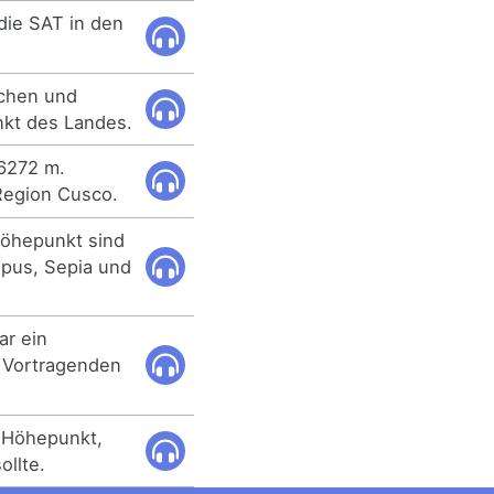
die SAT in den
ichen und
nkt des Landes.
 6272 m.
Region Cusco.
 Höhepunkt sind
opus, Sepia und
ar ein
 Vortragenden
er Höhepunkt,
llte.