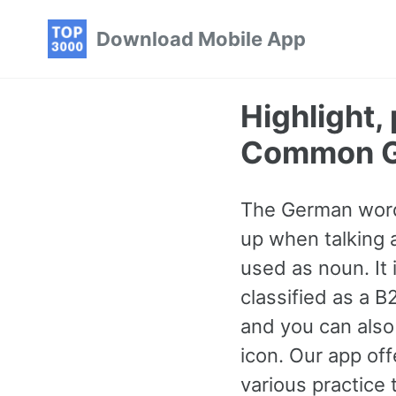
Skip
Skip
Skip
Download Mobile App
to
to
to
primary
content
footer
navigation
Highlight
Common G
The German word 
up when talking 
used as noun. I
classified as a 
and you can also 
icon. Our app of
various practic