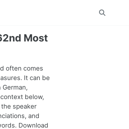
Toggle
search
962nd Most
rd often comes
asures. It can be
n German,
 context below,
n the speaker
ciations, and
words. Download