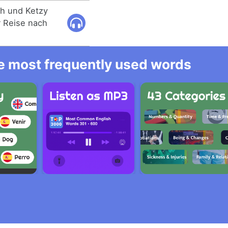
ph und Ketzy
 Reise nach
he most frequently used words