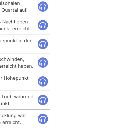
aisonalen
 Quartal auf.
as Nachtleben
unkt erreicht.
hepunkt in den
schwinden,
erreicht haben.
rer Höhepunkt
r Trieb während
unkt.
icklung war
 erreicht.