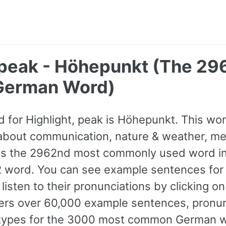
, peak - Höhepunkt (The 2
erman Word)
for Highlight, peak is Höhepunkt. This wo
about communication, nature & weather, me
t is the 2962nd most commonly used word i
B2 word. You can see example sentences for
listen to their pronunciations by clicking o
fers over 60,000 example sentences, pronun
e types for the 3000 most common German 