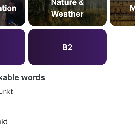
Nature &
tion
M
Weather
B2
akable words
unkt
nkt