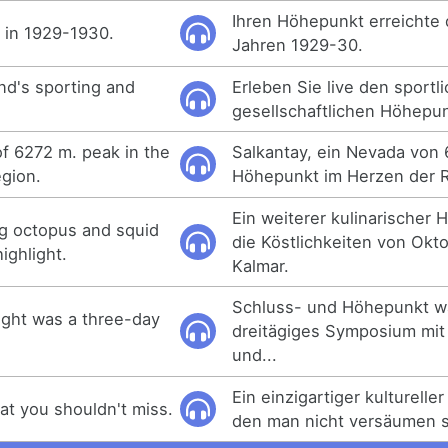
Ihren Höhepunkt erreichte 
 in 1929-1930.
Jahren 1929-30.
nd's sporting and
Erleben Sie live den sportl
gesellschaftlichen Höhepu
of 6272 m. peak in the
Salkantay, ein Nevada von
egion.
Höhepunkt im Herzen der 
Ein weiterer kulinarischer
g octopus and squid
die Köstlichkeiten von Okt
ighlight.
Kalmar.
Schluss- und Höhepunkt w
ight was a three-day
dreitägiges Symposium mit
und...
Ein einzigartiger kulturell
hat you shouldn't miss.
den man nicht versäumen so