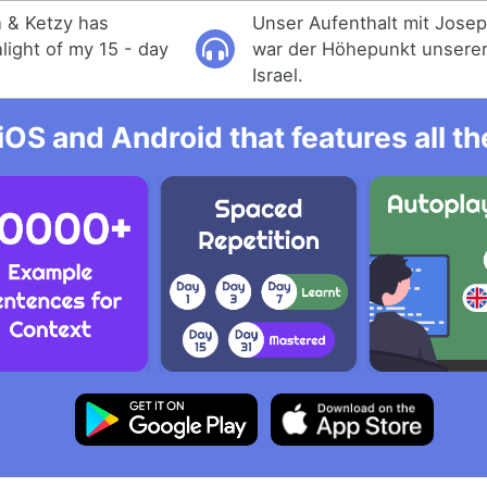
 & Ketzy has
Unser Aufenthalt mit Jose
hlight of my 15 - day
war der Höhepunkt unserer
Israel.
iOS and Android that features all t