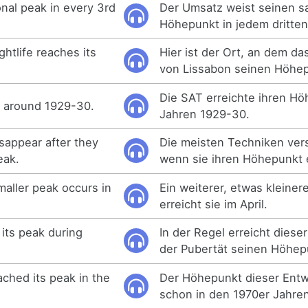
nal peak in every 3rd
Der Umsatz weist seinen s
Höhepunkt in jedem dritten
ghtlife reaches its
Hier ist der Ort, an dem d
von Lissabon seinen Höhep
Die SAT erreichte ihren Hö
k around 1929-30.
Jahren 1929-30.
sappear after they
Die meisten Techniken ver
eak.
wenn sie ihren Höhepunkt 
aller peak occurs in
Ein weiterer, etwas kleine
erreicht sie im April.
 its peak during
In der Regel erreicht diese
der Pubertät seinen Höhep
ched its peak in the
Der Höhepunkt dieser Entw
schon in den 1970er Jahren