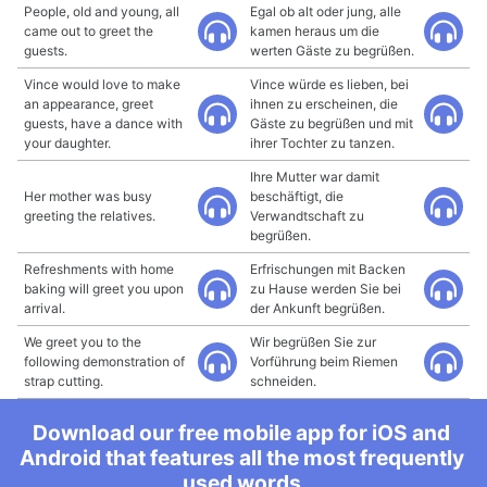
People, old and young, all
Egal ob alt oder jung, alle
came out to greet the
kamen heraus um die
guests.
werten Gäste zu begrüßen.
Vince would love to make
Vince würde es lieben, bei
an appearance, greet
ihnen zu erscheinen, die
guests, have a dance with
Gäste zu begrüßen und mit
your daughter.
ihrer Tochter zu tanzen.
Ihre Mutter war damit
Her mother was busy
beschäftigt, die
greeting the relatives.
Verwandtschaft zu
begrüßen.
Refreshments with home
Erfrischungen mit Backen
baking will greet you upon
zu Hause werden Sie bei
arrival.
der Ankunft begrüßen.
We greet you to the
Wir begrüßen Sie zur
following demonstration of
Vorführung beim Riemen
strap cutting.
schneiden.
Download our free mobile app for iOS and
Android that features all the most frequently
used words