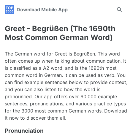
Skip
Skip
Skip
Download Mobile App
Toggle
to
to
to
search
primary
content
footer
navigation
Greet - Begrüßen (The 1690th
Most Common German Word)
The German word for Greet is Begrüßen. This word
often comes up when talking about communication. It
is classified as a A2 word, and is the 1690th most
common word in German. It can be used as verb. You
can find example sentences below to provide context,
and you can also listen to how the word is
pronounced. Our app offers over 60,000 example
sentences, pronunciations, and various practice types
for the 3000 most common German words. Download
it now to discover them all.
Pronunciation