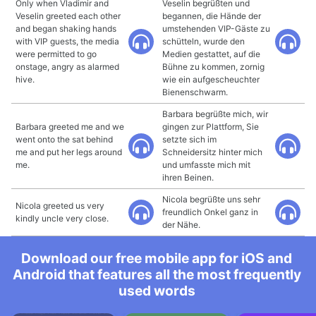
Only when Vladimir and
Veselin begrüßten und
Veselin greeted each other
begannen, die Hände der
and began shaking hands
umstehenden VIP-Gäste zu
with VIP guests, the media
schütteln, wurde den
were permitted to go
Medien gestattet, auf die
onstage, angry as alarmed
Bühne zu kommen, zornig
hive.
wie ein aufgescheuchter
Bienenschwarm.
Barbara begrüßte mich, wir
Barbara greeted me and we
gingen zur Plattform, Sie
went onto the sat behind
setzte sich im
me and put her legs around
Schneidersitz hinter mich
me.
und umfasste mich mit
ihren Beinen.
Nicola begrüßte uns sehr
Nicola greeted us very
freundlich Onkel ganz in
kindly uncle very close.
der Nähe.
Download our free mobile app for iOS and
Android that features all the most frequently
used words