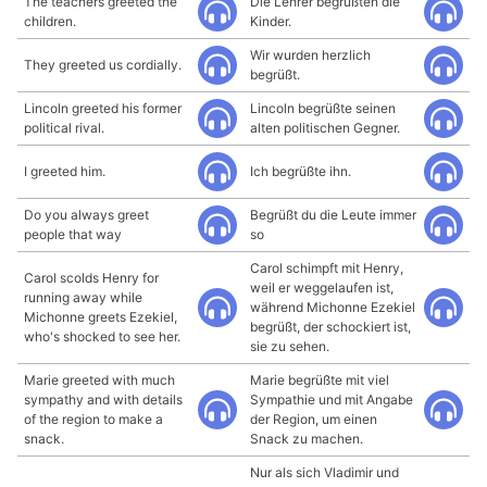
The teachers greeted the
Die Lehrer begrüßten die
children.
Kinder.
Wir wurden herzlich
They greeted us cordially.
begrüßt.
Lincoln greeted his former
Lincoln begrüßte seinen
political rival.
alten politischen Gegner.
I greeted him.
Ich begrüßte ihn.
Do you always greet
Begrüßt du die Leute immer
people that way
so
Carol schimpft mit Henry,
Carol scolds Henry for
weil er weggelaufen ist,
running away while
während Michonne Ezekiel
Michonne greets Ezekiel,
begrüßt, der schockiert ist,
who's shocked to see her.
sie zu sehen.
Marie greeted with much
Marie begrüßte mit viel
sympathy and with details
Sympathie und mit Angabe
of the region to make a
der Region, um einen
snack.
Snack zu machen.
Nur als sich Vladimir und