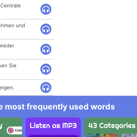
Centrale
nehmen und
wieder
sen Sie
teigen.
he most frequently used words