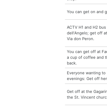
You can get on and g
ACTV H1 and H2 bus 
dell'Angelo; get off 
Via don Peron.
You can get off at F
a cup of coffee and t
back.
Everyone wanting to 
evenings: Get off her
Get off at the Gagari
the St. Vincent churc