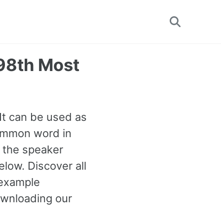
Toggle
search
398th Most
 It can be used as
common word in
n the speaker
low. Discover all
example
ownloading our