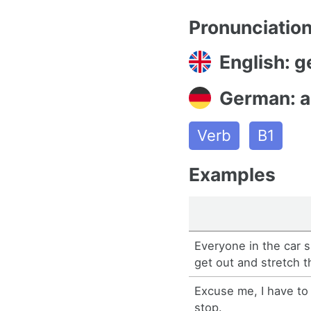
Pronunciatio
English: ge
German: a
Verb
B1
Examples
Everyone in the car 
get out and stretch th
Excuse me, I have to 
stop.