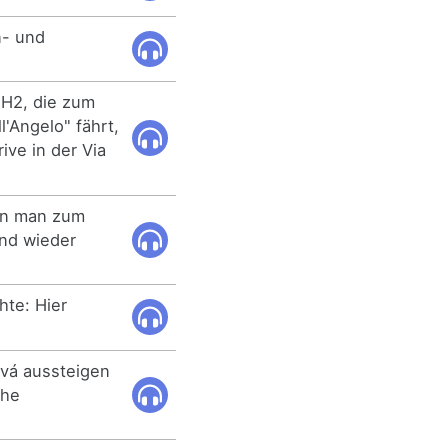
n- und
 H2, die zum
'Angelo" fährt,
ive in der Via
nn man zum
und wieder
te: Hier
ová aussteigen
che