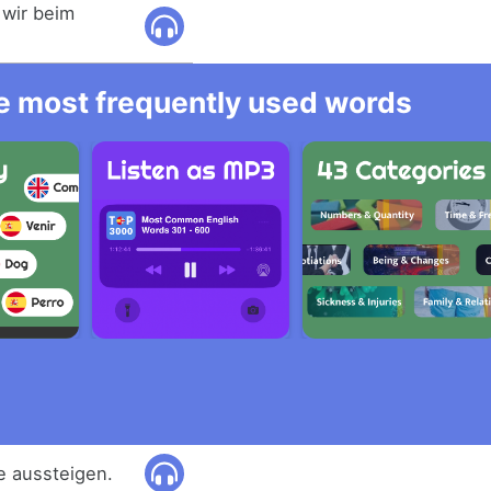
wir beim
he most frequently used words
e aussteigen.