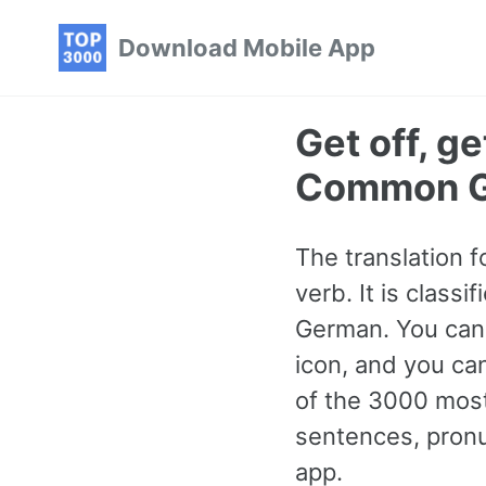
Skip
Skip
Skip
Download Mobile App
to
to
to
primary
content
footer
navigation
Get off, g
Common G
The translation f
verb. It is clas
German. You can l
icon, and you ca
of the 3000 mo
sentences, pronu
app.