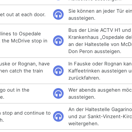
Sie können an jeder Tür ei
et out at each door.
aussteigen.
Bus der Linie ACTV H1 und
lines to Ospedale
Krankenhaus „Ospedale dell
at the McDrive stop in
an der Haltestelle von McDr
Don Peron aussteigen.
auske or Rognan, have
In Fauske oder Rognan ka
hen catch the train
Kaffeetrinken aussteigen 
zurückfahren.
go out in the
Wer abends ausgehen möch
e.
aussteigen.
An der Haltestelle Gagarin
n stop and continue to
und zur Sankt-Vinzent-Kir
h.
weitergehen.