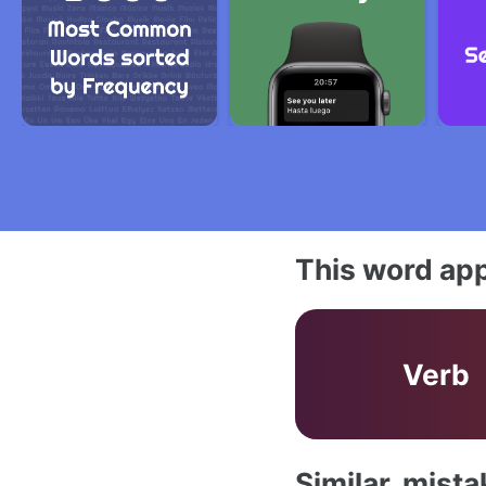
This word app
Verb
Similar, mist