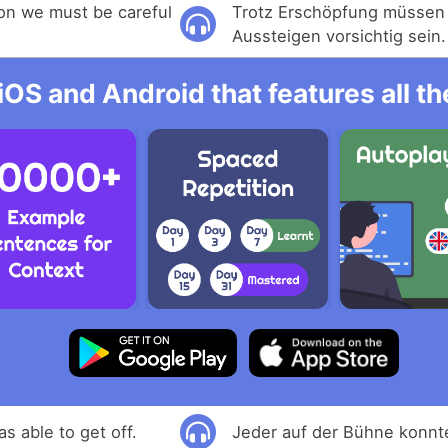
on we must be careful
Trotz Erschöpfung müssen 
Aussteigen vorsichtig sein.
iOS and Android that features all t
s able to get off.
Jeder auf der Bühne konnt