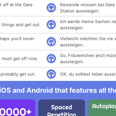
t off at the Gare
Reisende müssen bei Gare 
Station aussteigen.
Ich werde meine Sachen 
my things and get out.
aussteigen.
haps you'll never
Vielleicht möchten Sie nie 
aussteigen.
So, Fräuleinchen jetzt müs
ou must get off now.
aussteigen.
 probably get out.
OK, du solltest lieber auss
iOS and Android that features all t