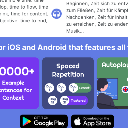
ds more time: time
Beginnen, Zeit sich zu entw
lop, time to flow, time
zum Fließen, Zeit für Kämp
think, time for content,
Nachdenken, Zeit für Inhalt,
bjective, time to end,
zu erreichen, Zeit zu enden,
Musik...
r iOS and Android that features al