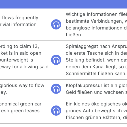
Wichtige Informationen flie
 flows frequently
bestimmte Verbindungen, 
ivial information
belanglose Informationen 
fließen.
rding to claim 13,
Spiralaggregat nach Anspr
cket is in said open
die erste Tasche sich in de
ounterweight is
Stellung befindet, wenn d
eway for allowing said
neben dem Kanal liegt, so 
Schmiermittel fließen kann.
glorious way to flow
Klopfakupressur ist ein gl
ey.
Geld fließen und wachsen z
conomical green car
Ein kleines ökologisches 
resh green leaves
grünes Auto bewegt sich v
frischen grünen Blättern, d