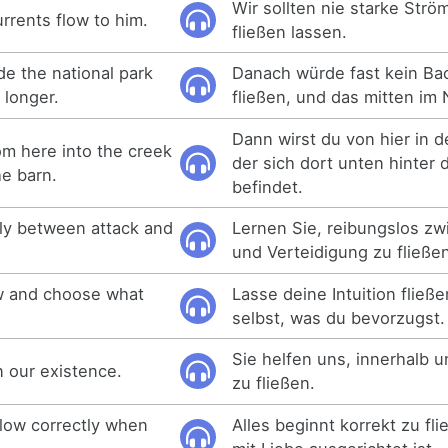
Wir sollten nie starke Strö
rrents flow to him.
fließen lassen.
de the national park
Danach würde fast kein Bac
 longer.
fließen, und das mitten im 
Dann wirst du von hier in d
om here into the creek
der sich dort unten hinter
e barn.
befindet.
ly between attack and
Lernen Sie, reibungslos zw
und Verteidigung zu fließe
low and choose what
Lasse deine Intuition fließ
selbst, was du bevorzugst.
Sie helfen uns, innerhalb u
in our existence.
zu fließen.
flow correctly when
Alles beginnt korrekt zu fl