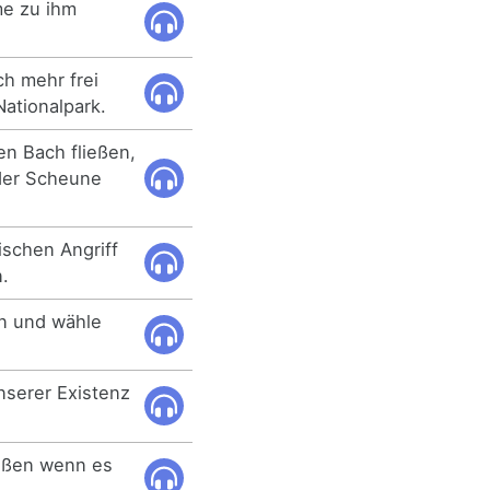
me zu ihm
h mehr frei
Nationalpark.
en Bach fließen,
 der Scheune
ischen Angriff
n.
en und wähle
nserer Existenz
ießen wenn es