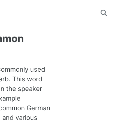
Toggle
search
ommon
t commonly used
erb. This word
on the speaker
example
st common German
 and various