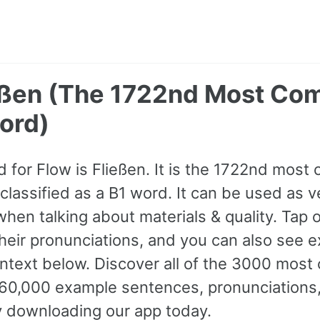
ießen (The 1722nd Most C
ord)
for Flow is Fließen. It is the 1722nd mos
classified as a B1 word. It can be used as v
hen talking about materials & quality. Tap 
 their pronunciations, and you can also see 
ontext below. Discover all of the 3000 mo
60,000 example sentences, pronunciations,
y downloading our app today.