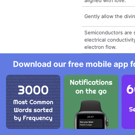
aligned with love.
Gently allow the divi
Semiconductors are 
electrical conductivit
electron flow.
Download our free mobile app fo