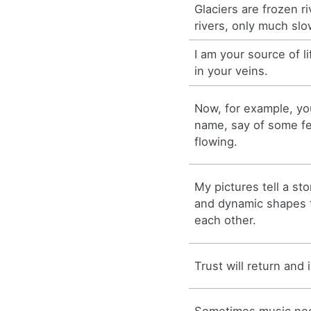
Glaciers are frozen ri
rivers, only much slo
I am your source of li
in your veins.
Now, for example, y
name, say of some fee
flowing.
My pictures tell a st
and dynamic shapes t
each other.
Trust will return and 