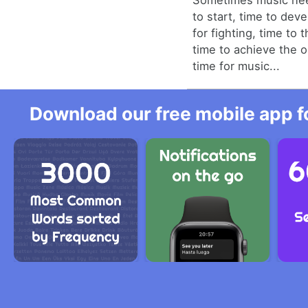
Sometimes music nee
to start, time to deve
for fighting, time to 
time to achieve the o
time for music...
Download our free mobile app fo