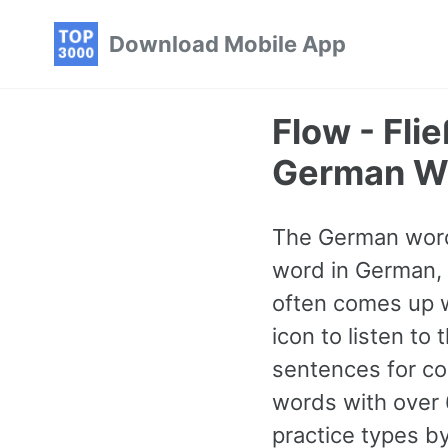
Skip
Skip
Skip
Download Mobile App
to
to
to
primary
content
footer
navigation
Flow - Fl
German W
The German word 
word in German, 
often comes up w
icon to listen to
sentences for c
words with over 
practice types b