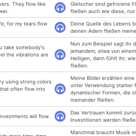
vers. They flow like
Gletscher sind gefrorene F
wer.
fließen auch wie diese, nur
fe, for my tears flow
Deine Quelle des Lebens bi
deinen Adern fließen mein
Nun zum Beispiel sagt ihr
ou take somebody's
jemandem, etwa von einem
l the vibrations are
Heiligen, dann fühlt ihr, wi
fließen.
Meine Bilder erzählen eine
ory using strong colors
unter Verwendung starker 
hat often flow into
dynamischer Formen, die o
ineinander fließen.
Das Vertrauen kommt zurüc
investments will flow.
Investitionen werden fließe
Manchmal braucht Musik me