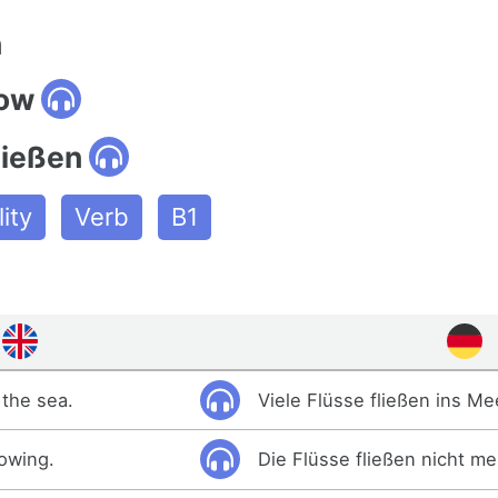
n
low
ließen
ity
Verb
B1
 the sea.
Viele Flüsse fließen ins Me
lowing.
Die Flüsse fließen nicht me