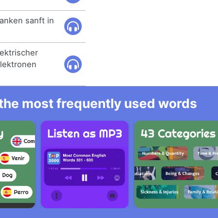
anken sanft in
lektrischer
Elektronen
l the most frequently used words