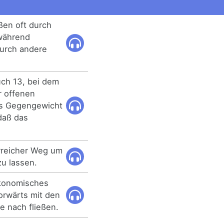
ßen oft durch
während
durch andere
uch 13, bei dem
r offenen
as Gegengewicht
daß das
orreicher Weg um
u lassen.
ökonomisches
orwärts mit den
ie nach fließen.