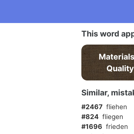
This word app
Materials
Quality
Similar, mist
#2467
fliehen
#824
fliegen
#1696
frieden