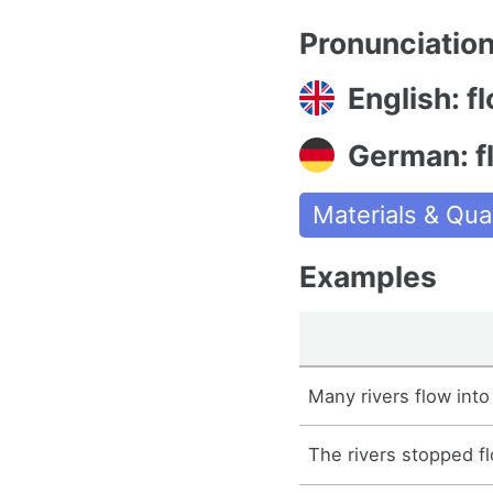
Pronunciatio
English: f
German: f
Materials & Qual
Examples
Many rivers flow into
The rivers stopped f