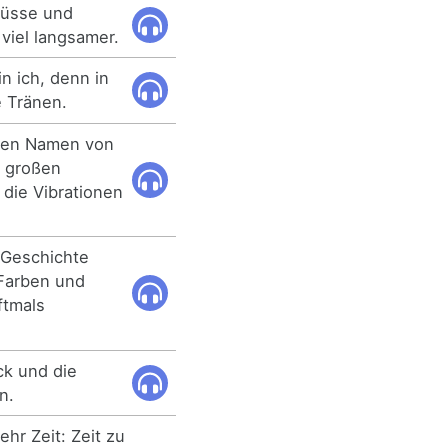
lüsse und
 viel langsamer.
n ich, denn in
e Tränen.
 den Namen von
 großen
e die Vibrationen
 Geschichte
Farben und
ftmals
k und die
n.
hr Zeit: Zeit zu