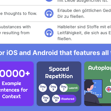
mit Liebe ausgerichtet ist.
Erlaube den göttlichen Ged
ne thoughts to flow.
Dir zu fließen.
substances with
Halbleiter sind Stoffe mit e
y resulting from
Leitfähigkeit, die sich aus 
fließen.
r iOS and Android that features al