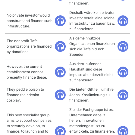
finanzieren.
Deshalb wäre kein privater
No private investor would
Investor bereit, eine solche
construct and finance such
Infrastruktur zu bauen bzw.
infrastructure.
zu finanzieren.
Als gemeinnützige
The nonprofit Tafel
Organisationen finanzieren
organizations are financed
sich die Tafeln durch
by donations.
Spenden.
Aus dem laufenden
However, the current
Haushalt sind diese
establishment cannot
Impulse aber derzeit nicht
presently finance these.
zu finanzieren.
They peddle poison to
Die bieten Gift feil, um ihre
finance their denim
Jeans-Kostümierung zu
cosplay.
finanzieren.
Ziel der Fachgruppe ist es,
This new specialist group
Unternehmen dabei zu
aims to support companies
helfen, Innovationen
to securely develop, to
methodengestützt zu
finance, to launch and to
entwickeln, zu finanzieren,