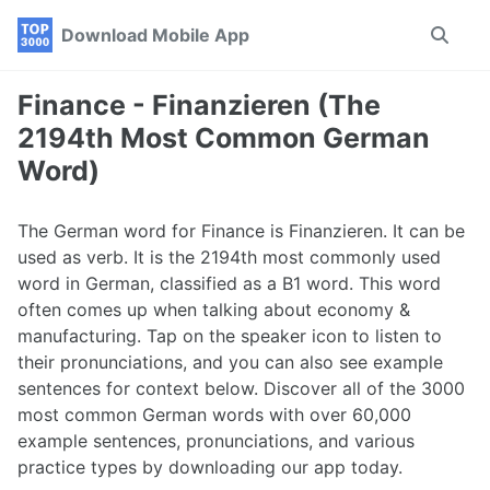
Skip
Skip
Skip
Download Mobile App
Toggle
to
to
to
search
primary
content
footer
navigation
Finance - Finanzieren (The
2194th Most Common German
Word)
The German word for Finance is Finanzieren. It can be
used as verb. It is the 2194th most commonly used
word in German, classified as a B1 word. This word
often comes up when talking about economy &
manufacturing. Tap on the speaker icon to listen to
their pronunciations, and you can also see example
sentences for context below. Discover all of the 3000
most common German words with over 60,000
example sentences, pronunciations, and various
practice types by downloading our app today.