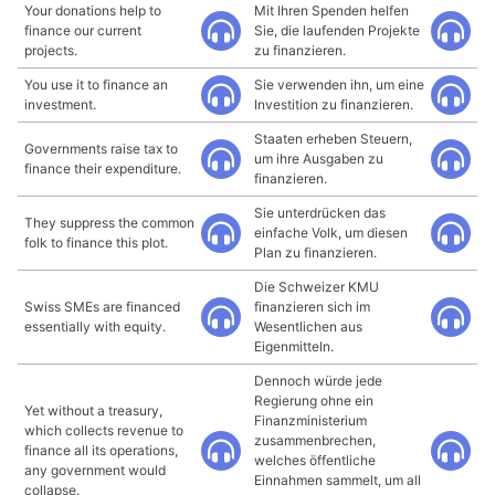
Your donations help to
Mit Ihren Spenden helfen
finance our current
Sie, die laufenden Projekte
projects.
zu finanzieren.
You use it to finance an
Sie verwenden ihn, um eine
investment.
Investition zu finanzieren.
Staaten erheben Steuern,
Governments raise tax to
um ihre Ausgaben zu
finance their expenditure.
finanzieren.
Sie unterdrücken das
They suppress the common
einfache Volk, um diesen
folk to finance this plot.
Plan zu finanzieren.
Die Schweizer KMU
Swiss SMEs are financed
finanzieren sich im
essentially with equity.
Wesentlichen aus
Eigenmitteln.
Dennoch würde jede
Regierung ohne ein
Yet without a treasury,
Finanzministerium
which collects revenue to
zusammenbrechen,
finance all its operations,
welches öffentliche
any government would
Einnahmen sammelt, um all
collapse.