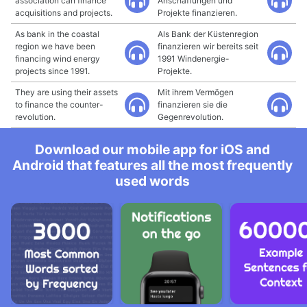
association can finance
Anschaffungen und
acquisitions and projects.
Projekte finanzieren.
As bank in the coastal
Als Bank der Küstenregion
region we have been
finanzieren wir bereits seit
financing wind energy
1991 Windenergie-
projects since 1991.
Projekte.
They are using their assets
Mit ihrem Vermögen
to finance the counter-
finanzieren sie die
revolution.
Gegenrevolution.
Download our mobile app for iOS and
Android that features all the most frequently
used words