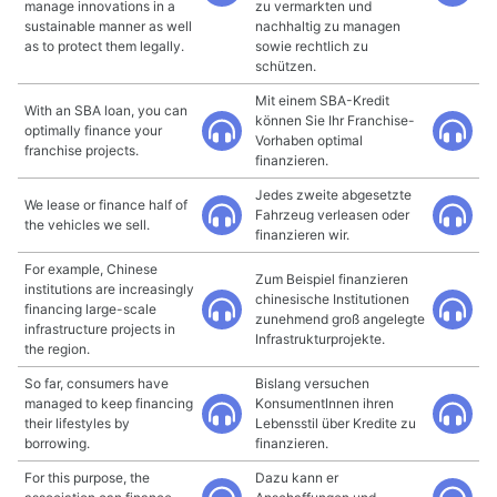
manage innovations in a
zu vermarkten und
sustainable manner as well
nachhaltig zu managen
as to protect them legally.
sowie rechtlich zu
schützen.
Mit einem SBA-Kredit
With an SBA loan, you can
können Sie Ihr Franchise-
optimally finance your
Vorhaben optimal
franchise projects.
finanzieren.
Jedes zweite abgesetzte
We lease or finance half of
Fahrzeug verleasen oder
the vehicles we sell.
finanzieren wir.
For example, Chinese
Zum Beispiel finanzieren
institutions are increasingly
chinesische Institutionen
financing large-scale
zunehmend groß angelegte
infrastructure projects in
Infrastrukturprojekte.
the region.
So far, consumers have
Bislang versuchen
managed to keep financing
KonsumentInnen ihren
their lifestyles by
Lebensstil über Kredite zu
borrowing.
finanzieren.
For this purpose, the
Dazu kann er