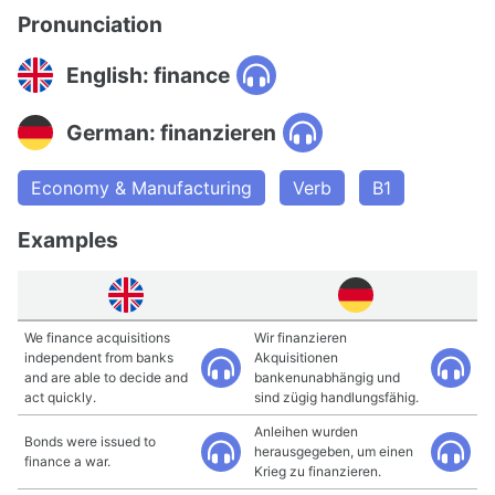
Pronunciation
English: finance
German: finanzieren
Economy & Manufacturing
Verb
B1
Examples
We finance acquisitions
Wir finanzieren
independent from banks
Akquisitionen
and are able to decide and
bankenunabhängig und
act quickly.
sind zügig handlungsfähig.
Anleihen wurden
Bonds were issued to
herausgegeben, um einen
finance a war.
Krieg zu finanzieren.