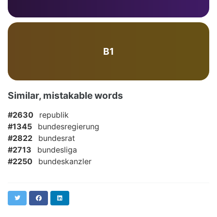
B1
Similar, mistakable words
#2630
republik
#1345
bundesregierung
#2822
bundesrat
#2713
bundesliga
#2250
bundeskanzler
Twitter
Facebook
LinkedIn