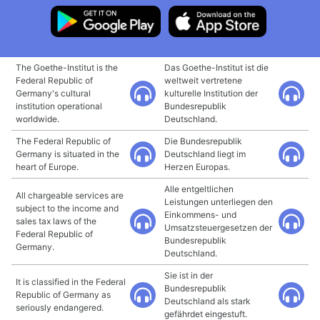
The Goethe-Institut is the
Das Goethe-Institut ist die
Federal Republic of
weltweit vertretene
Germany's cultural
kulturelle Institution der
institution operational
Bundesrepublik
worldwide.
Deutschland.
The Federal Republic of
Die Bundesrepublik
Germany is situated in the
Deutschland liegt im
heart of Europe.
Herzen Europas.
Alle entgeltlichen
All chargeable services are
Leistungen unterliegen den
subject to the income and
Einkommens- und
sales tax laws of the
Umsatzsteuergesetzen der
Federal Republic of
Bundesrepublik
Germany.
Deutschland.
Sie ist in der
It is classified in the Federal
Bundesrepublik
Republic of Germany as
Deutschland als stark
seriously endangered.
gefährdet eingestuft.