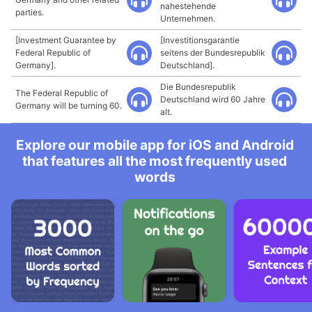
nahestehende
parties.
Unternehmen.
[Investment Guarantee by
[Investitionsgarantie
Federal Republic of
seitens der Bundesrepublik
Germany].
Deutschland].
Die Bundesrepublik
The Federal Republic of
Deutschland wird 60 Jahre
Germany will be turning 60.
alt.
Explore our mobile app for iOS and Android
that features all the most frequently used
words