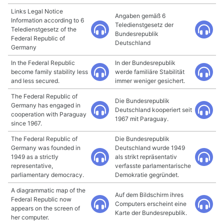
Links Legal Notice
Angaben gemäß 6
Information according to 6
Teledienstgesetz der
Teledienstgesetz of the
Bundesrepublik
Federal Republic of
Deutschland
Germany
In the Federal Republic
In der Bundesrepublik
become family stability less
werde familiäre Stabilität
and less secured.
immer weniger gesichert.
The Federal Republic of
Die Bundesrepublik
Germany has engaged in
Deutschland kooperiert seit
cooperation with Paraguay
1967 mit Paraguay.
since 1967.
The Federal Republic of
Die Bundesrepublik
Germany was founded in
Deutschland wurde 1949
1949 as a strictly
als strikt repräsentativ
representative,
verfasste parlamentarische
parliamentary democracy.
Demokratie gegründet.
A diagrammatic map of the
Auf dem Bildschirm ihres
Federal Republic now
Computers erscheint eine
appears on the screen of
Karte der Bundesrepublik.
her computer.