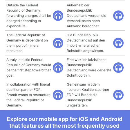
Outside the Federal
Außerhalb der
Republic of Germany,
Bundesrepublik
forwarding charges shall be
Deutschland werden die
charged according to
Versandkosten nach
expenditure.
Aufwand berechnet.
The Federal Republic of
Die Bundesrepublik
Germany is dependent on
Deutschland ist auf den
the import of mineral
Import mineralischer
resources.
Rohstoffe angewiesen.
A truly laicistic Federal
Eine wirklich laizistische
Republic of Germany would
Bundesrepublik
be the first step toward that
Deutschland wäre der erste
goal.
Schritt dorthin.
In collaboration with liberal
Gemeinsam mit dem
coalition partner FDP,
liberalen Koalitionspartner
Brandt wants to restructure
FDP will Brandt die
the Federal Republic of
Bundesrepublik
Germany.
umgestalten.
Explore our mobile app for iOS and Android
that features all the most frequently used