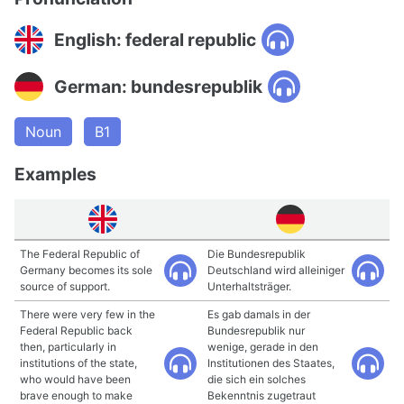
English: federal republic
German: bundesrepublik
Noun
B1
Examples
The Federal Republic of
Die Bundesrepublik
Germany becomes its sole
Deutschland wird alleiniger
source of support.
Unterhaltsträger.
There were very few in the
Es gab damals in der
Federal Republic back
Bundesrepublik nur
then, particularly in
wenige, gerade in den
institutions of the state,
Institutionen des Staates,
who would have been
die sich ein solches
brave enough to make
Bekenntnis zugetraut