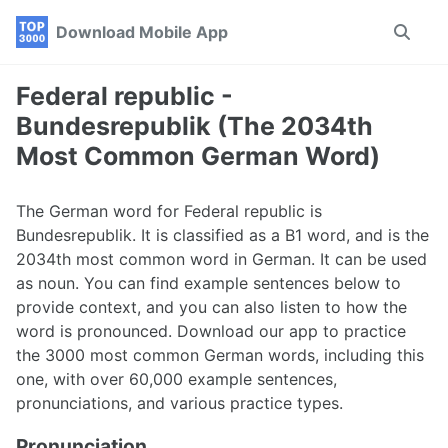
Skip
Skip
Skip
Download Mobile App
Toggle
to
to
to
search
primary
content
footer
navigation
Federal republic -
Bundesrepublik (The 2034th
Most Common German Word)
The German word for Federal republic is
Bundesrepublik. It is classified as a B1 word, and is the
2034th most common word in German. It can be used
as noun. You can find example sentences below to
provide context, and you can also listen to how the
word is pronounced. Download our app to practice
the 3000 most common German words, including this
one, with over 60,000 example sentences,
pronunciations, and various practice types.
Pronunciation