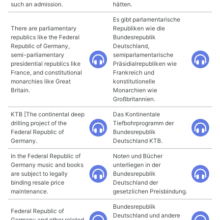
such an admission.
hätten.
Es gibt parlamentarische
There are parliamentary
Republiken wie die
republics like the Federal
Bundesrepublik
Republic of Germany,
Deutschland,
semi-parliamentary
semiparlamentarische
presidential republics like
Präsidialrepubliken wie
France, and constitutional
Frankreich und
monarchies like Great
konstitutionelle
Britain.
Monarchien wie
Großbritannien.
KTB [The continental deep
Das Kontinentale
drilling project of the
Tiefbohrprogramm der
Federal Republic of
Bundesrepublik
Germany.
Deutschland KTB.
In the Federal Republic of
Noten und Bücher
Germany music and books
unterliegen in der
are subject to legally
Bundesrepublik
binding resale price
Deutschland der
maintenance.
gesetzlichen Preisbindung.
Bundesrepublik
Federal Republic of
Deutschland und andere
Germany and other related