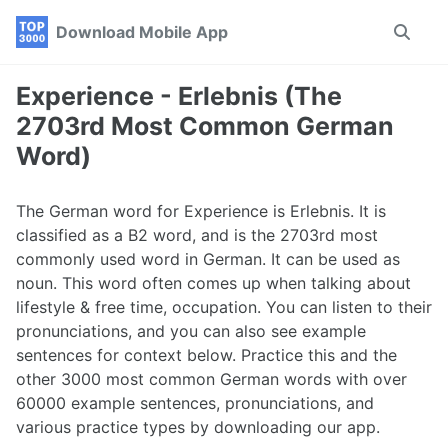
Skip
Skip
Skip
Download Mobile App
Toggle
to
to
to
search
primary
content
footer
navigation
Experience - Erlebnis (The
2703rd Most Common German
Word)
The German word for Experience is Erlebnis. It is
classified as a B2 word, and is the 2703rd most
commonly used word in German. It can be used as
noun. This word often comes up when talking about
lifestyle & free time, occupation. You can listen to their
pronunciations, and you can also see example
sentences for context below. Practice this and the
other 3000 most common German words with over
60000 example sentences, pronunciations, and
various practice types by downloading our app.