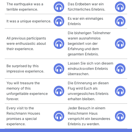
The earthquake was a
Das Erdbeben war ein
terrible experience.
fürchterliches Erlebnis.
Es war ein einmaliges
It was a unique experience.
Erlebnis
Die bisherigen Teilnehmer
All previous participants
waren ausnahmslos
were enthusiastic about
begeistert von der
their experience.
Erfahrung und dem
gesamten Erlebnis.
Lassen Sie sich von diesem
Be surprised by this
eindrucksvollen Erlebnis
impressive experience.
überraschen.
You will treasure the
Die Erinnerung an diesen
memory of this
Flug wird Euch als
unforgettable experience
unvergessliches Erlebnis
forever.
erhalten bleiben.
Every visit to the
Jeder Besuch in einem
Reischmann Houses
Reischmann Haus
promises a special
verspricht ein besonderes
experience.
Erlebnis zu werden.