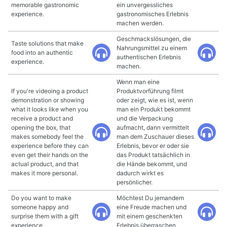
memorable gastronomic
ein unvergessliches
experience.
gastronomisches Erlebnis
machen werden.
Geschmackslösungen, die
Taste solutions that make
Nahrungsmittel zu einem
food into an authentic
authentischen Erlebnis
experience.
machen.
Wenn man eine
If you're videoing a product
Produktvorführung filmt
demonstration or showing
oder zeigt, wie es ist, wenn
what it looks like when you
man ein Produkt bekommt
receive a product and
und die Verpackung
opening the box, that
aufmacht, dann vermittelt
makes somebody feel the
man dem Zuschauer dieses
experience before they can
Erlebnis, bevor er oder sie
even get their hands on the
das Produkt tatsächlich in
actual product, and that
die Hände bekommt, und
makes it more personal.
dadurch wirkt es
persönlicher.
Do you want to make
Möchtest Du jemandem
someone happy and
eine Freude machen und
surprise them with a gift
mit einem geschenkten
experience
Erlebnis überraschen