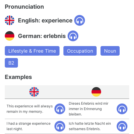
Pronunciation
English: experience
German: erlebnis
Lifestyle & Free Time
Occupation
Noun
B2
Examples
Dieses Erlebnis wird mir
This experience will always
immer in Erinnerung
remain in my memory.
bleiben.
I had a strange experience
Ich hatte letzte Nacht ein
last night.
seltsames Erlebnis.