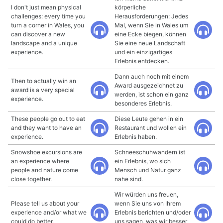
I don't just mean physical
körperliche
challenges: every time you
Herausforderungen: Jedes
turn a corner in Wales, you
Mal, wenn Sie in Wales um
can discover a new
eine Ecke biegen, können
landscape and a unique
Sie eine neue Landschaft
experience.
und ein einzigartiges
Erlebnis entdecken.
Dann auch noch mit einem
Then to actually win an
Award ausgezeichnet zu
award is a very special
werden, ist schon ein ganz
experience.
besonderes Erlebnis.
These people go out to eat
Diese Leute gehen in ein
and they want to have an
Restaurant und wollen ein
experience.
Erlebnis haben.
Snowshoe excursions are
Schneeschuhwandern ist
an experience where
ein Erlebnis, wo sich
people and nature come
Mensch und Natur ganz
close together.
nahe sind.
Wir würden uns freuen,
Please tell us about your
wenn Sie uns von Ihrem
experience and/or what we
Erlebnis berichten und/oder
could do better.
uns sagen, was wir besser