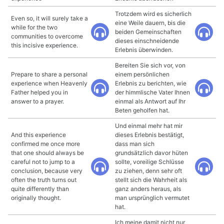
Trotzdem wird es sicherlich
Even so, it will surely take a
eine Weile dauern, bis die
while for the two
beiden Gemeinschaften
communities to overcome
dieses einschneidende
this incisive experience.
Erlebnis überwinden.
Bereiten Sie sich vor, von
Prepare to share a personal
einem persönlichen
experience when Heavenly
Erlebnis zu berichten, wie
Father helped you in
der himmlische Vater Ihnen
answer to a prayer.
einmal als Antwort auf Ihr
Beten geholfen hat.
Und einmal mehr hat mir
And this experience
dieses Erlebnis bestätigt,
confirmed me once more
dass man sich
that one should always be
grundsätzlich davor hüten
careful not to jump to a
sollte, voreilige Schlüsse
conclusion, because very
zu ziehen, denn sehr oft
often the truth turns out
stellt sich die Wahrheit als
quite differently than
ganz anders heraus, als
originally thought.
man ursprünglich vermutet
hat.
Ich meine damit nicht nur