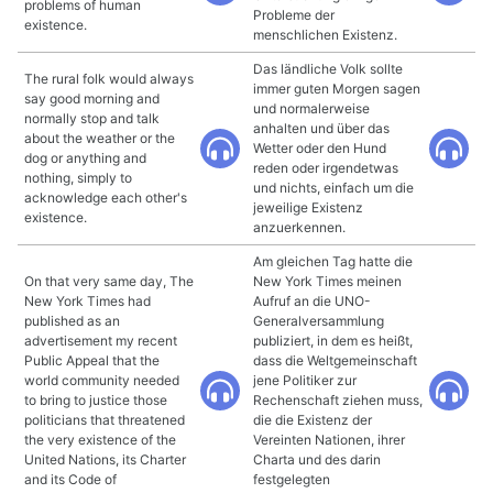
problems of human
Probleme der
existence.
menschlichen Existenz.
Das ländliche Volk sollte
The rural folk would always
immer guten Morgen sagen
say good morning and
und normalerweise
normally stop and talk
anhalten und über das
about the weather or the
Wetter oder den Hund
dog or anything and
reden oder irgendetwas
nothing, simply to
und nichts, einfach um die
acknowledge each other's
jeweilige Existenz
existence.
anzuerkennen.
Am gleichen Tag hatte die
On that very same day, The
New York Times meinen
New York Times had
Aufruf an die UNO-
published as an
Generalversammlung
advertisement my recent
publiziert, in dem es heißt,
Public Appeal that the
dass die Weltgemeinschaft
world community needed
jene Politiker zur
to bring to justice those
Rechenschaft ziehen muss,
politicians that threatened
die die Existenz der
the very existence of the
Vereinten Nationen, ihrer
United Nations, its Charter
Charta und des darin
and its Code of
festgelegten