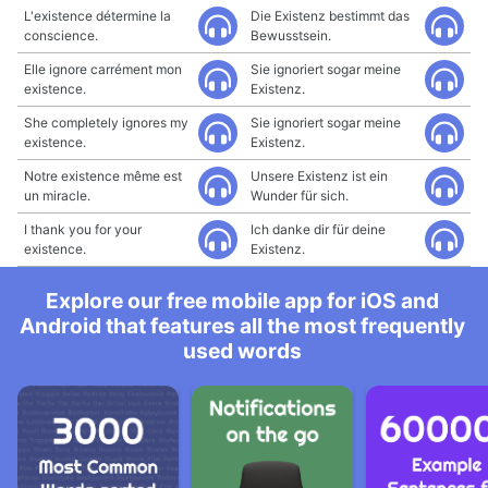
L'existence détermine la
Die Existenz bestimmt das
conscience.
Bewusstsein.
Elle ignore carrément mon
Sie ignoriert sogar meine
existence.
Existenz.
She completely ignores my
Sie ignoriert sogar meine
existence.
Existenz.
Notre existence même est
Unsere Existenz ist ein
un miracle.
Wunder für sich.
I thank you for your
Ich danke dir für deine
existence.
Existenz.
Explore our free mobile app for iOS and
Android that features all the most frequently
used words