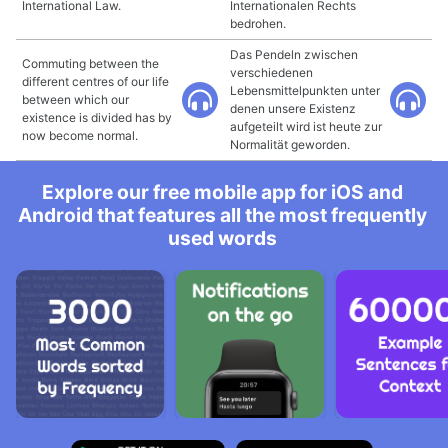
International Law.
Internationalen Rechts
bedrohen.
Das Pendeln zwischen
Commuting between the
verschiedenen
different centres of our life
Lebensmittelpunkten unter
between which our
denen unsere Existenz
existence is divided has by
aufgeteilt wird ist heute zur
now become normal.
Normalität geworden.
Explore our free mobile app for iOS and
Android that features all the most frequently
used words