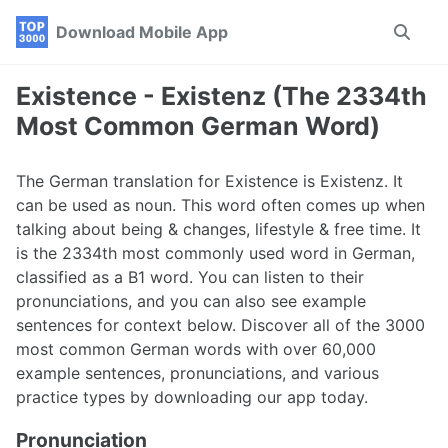
Skip
Skip
Skip
Download Mobile App
Toggle
to
to
to
search
primary
content
footer
navigation
Existence - Existenz (The 2334th
Most Common German Word)
The German translation for Existence is Existenz. It
can be used as noun. This word often comes up when
talking about being & changes, lifestyle & free time. It
is the 2334th most commonly used word in German,
classified as a B1 word. You can listen to their
pronunciations, and you can also see example
sentences for context below. Discover all of the 3000
most common German words with over 60,000
example sentences, pronunciations, and various
practice types by downloading our app today.
Pronunciation