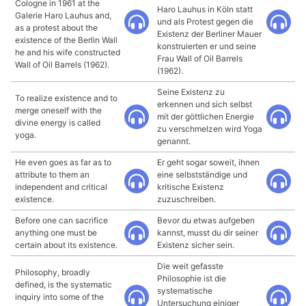
Cologne in 1961 at the
Haro Lauhus in Köln statt
Galerie Haro Lauhus and,
und als Protest gegen die
as a protest about the
Existenz der Berliner Mauer
existence of the Berlin Wall
konstruierten er und seine
he and his wife constructed
Frau Wall of Oil Barrels
Wall of Oil Barrels (1962).
(1962).
Seine Existenz zu
To realize existence and to
erkennen und sich selbst
merge oneself with the
mit der göttlichen Energie
divine energy is called
zu verschmelzen wird Yoga
yoga.
genannt.
He even goes as far as to
Er geht sogar soweit, ihnen
attribute to them an
eine selbstständige und
independent and critical
kritische Existenz
existence.
zuzuschreiben.
Before one can sacrifice
Bevor du etwas aufgeben
anything one must be
kannst, musst du dir seiner
certain about its existence.
Existenz sicher sein.
Die weit gefasste
Philosophy, broadly
Philosophie ist die
defined, is the systematic
systematische
inquiry into some of the
Untersuchung einiger