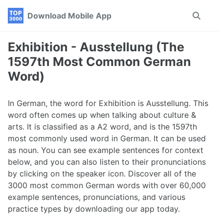
Skip
Skip
Skip
Download Mobile App
Toggle
to
to
to
search
primary
content
footer
navigation
Exhibition - Ausstellung (The
1597th Most Common German
Word)
In German, the word for Exhibition is Ausstellung. This
word often comes up when talking about culture &
arts. It is classified as a A2 word, and is the 1597th
most commonly used word in German. It can be used
as noun. You can see example sentences for context
below, and you can also listen to their pronunciations
by clicking on the speaker icon. Discover all of the
3000 most common German words with over 60,000
example sentences, pronunciations, and various
practice types by downloading our app today.