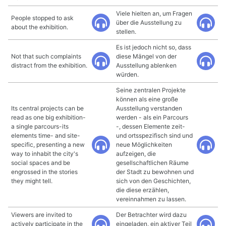
Viele hielten an, um Fragen
People stopped to ask
über die Ausstellung zu
about the exhibition.
stellen.
Es ist jedoch nicht so, dass
Not that such complaints
diese Mängel von der
distract from the exhibition.
Ausstellung ablenken
würden.
Seine zentralen Projekte
können als eine große
Its central projects can be
Ausstellung verstanden
read as one big exhibition-
werden - als ein Parcours
a single parcours-its
-, dessen Elemente zeit-
elements time- and site-
und ortsspezifisch sind und
specific, presenting a new
neue Möglichkeiten
way to inhabit the city's
aufzeigen, die
social spaces and be
gesellschaftlichen Räume
engrossed in the stories
der Stadt zu bewohnen und
they might tell.
sich von den Geschichten,
die diese erzählen,
vereinnahmen zu lassen.
Viewers are invited to
Der Betrachter wird dazu
actively participate in the
eingeladen, ein aktiver Teil