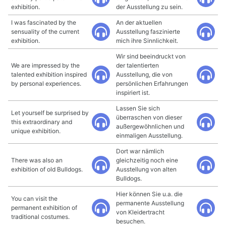
exhibition.
der Ausstellung zu sein.
I was fascinated by the
An der aktuellen
sensuality of the current
Ausstellung faszinierte
exhibition.
mich ihre Sinnlichkeit.
Wir sind beeindruckt von
We are impressed by the
der talentierten
talented exhibition inspired
Ausstellung, die von
by personal experiences.
persönlichen Erfahrungen
inspiriert ist.
Lassen Sie sich
Let yourself be surprised by
überraschen von dieser
this extraordinary and
außergewöhnlichen und
unique exhibition.
einmaligen Ausstellung.
Dort war nämlich
There was also an
gleichzeitig noch eine
exhibition of old Bulldogs.
Ausstellung von alten
Bulldogs.
Hier können Sie u.a. die
You can visit the
permanente Ausstellung
permanent exhibition of
von Kleidertracht
traditional costumes.
besuchen.