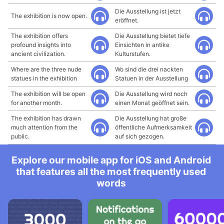
Die Ausstellung ist jetzt
The exhibition is now open.
eröffnet.
The exhibition offers
Die Ausstellung bietet tiefe
profound insights into
Einsichten in antike
ancient civilization.
Kulturstufen.
Where are the three nude
Wo sind die drei nackten
statues in the exhibition
Statuen in der Ausstellung
The exhibition will be open
Die Ausstellung wird noch
for another month.
einen Monat geöffnet sein.
The exhibition has drawn
Die Ausstellung hat große
much attention from the
öffentliche Aufmerksamkeit
public.
auf sich gezogen.
Explore our mobile app for iOS and Android
that features all the most frequently used
words