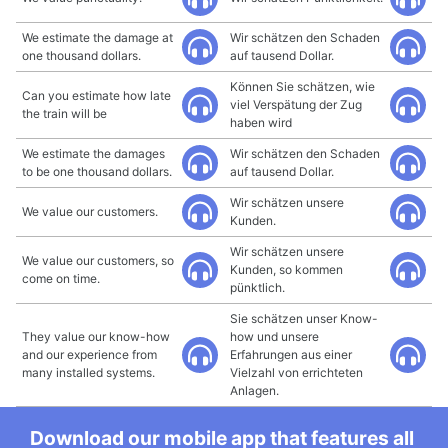
We estimate the damage at
Wir schätzen den Schaden
one thousand dollars.
auf tausend Dollar.
Können Sie schätzen, wie
Can you estimate how late
viel Verspätung der Zug
the train will be
haben wird
We estimate the damages
Wir schätzen den Schaden
to be one thousand dollars.
auf tausend Dollar.
Wir schätzen unsere
We value our customers.
Kunden.
Wir schätzen unsere
We value our customers, so
Kunden, so kommen
come on time.
pünktlich.
Sie schätzen unser Know-
They value our know-how
how und unsere
and our experience from
Erfahrungen aus einer
many installed systems.
Vielzahl von errichteten
Anlagen.
Download our mobile app that features all