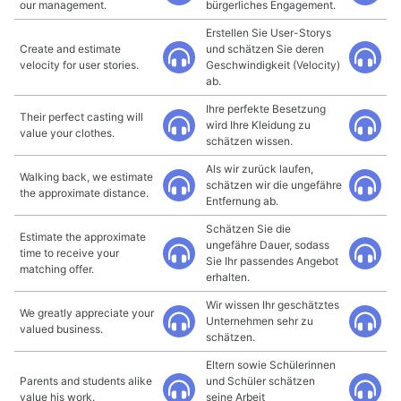
our management.
bürgerliches Engagement.
Erstellen Sie User-Storys
Create and estimate
und schätzen Sie deren
velocity for user stories.
Geschwindigkeit (Velocity)
ab.
Ihre perfekte Besetzung
Their perfect casting will
wird Ihre Kleidung zu
value your clothes.
schätzen wissen.
Als wir zurück laufen,
Walking back, we estimate
schätzen wir die ungefähre
the approximate distance.
Entfernung ab.
Schätzen Sie die
Estimate the approximate
ungefähre Dauer, sodass
time to receive your
Sie Ihr passendes Angebot
matching offer.
erhalten.
Wir wissen Ihr geschätztes
We greatly appreciate your
Unternehmen sehr zu
valued business.
schätzen.
Eltern sowie Schülerinnen
Parents and students alike
und Schüler schätzen
value his work.
seine Arbeit