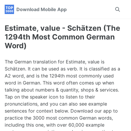
Skip
Skip
Skip
Download Mobile App
Toggle
to
to
to
search
primary
content
footer
navigation
Estimate, value - Schätzen (The
1294th Most Common German
Word)
The German translation for Estimate, value is
Schätzen. It can be used as verb. It is classified as a
A2 word, and is the 1294th most commonly used
word in German. This word often comes up when
talking about numbers & quantity, shops & services.
Tap on the speaker icon to listen to their
pronunciations, and you can also see example
sentences for context below. Download our app to
practice the 3000 most common German words,
including this one, with over 60,000 example