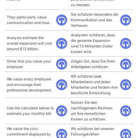
zu messen.
Sie schätzen besonders die
They particularly value
Kommunikation und das
communication and trust.
Vertrauen.
Analysten schätzen, dass
Analysts estimate the
die gesamte Expansion
overall expansion will cost
rund 13 Milliarden Dollar
around $13 billion.
kosten wird.
Show that you value your
Zeigen Sie, dass Sie Ihren
employer.
Arbeitgeber schätzen.
Wir schätzen jede
We value every employee
Mitarbeiterin und jeden
and encourage their
Mitarbeiter und fördern ihre
professional development.
berufliche Entwicklung.
Nutzen Sie den
Use the calculator below to
nachfolgenden Rechner,
estimate your monthly bill.
um Ihre monatlichen
Kosten zu schätzen.
We value the civic
Wir schätzen bei unseren
commitment displayed by
Führungskräften