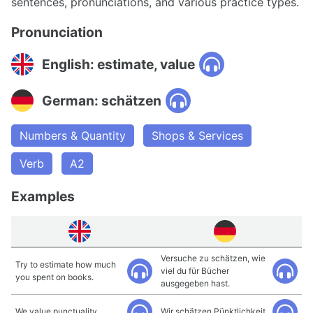
sentences, pronunciations, and various practice types.
Pronunciation
English: estimate, value
German: schätzen
Numbers & Quantity
Shops & Services
Verb
A2
Examples
Versuche zu schätzen, wie
Try to estimate how much
viel du für Bücher
you spent on books.
ausgegeben hast.
We value punctuality.
Wir schätzen Pünktlichkeit.