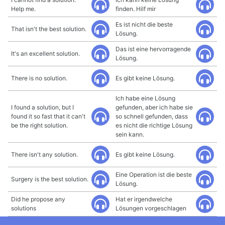
Help me.
finden. Hilf mir
Es ist nicht die beste
That isn't the best solution.
Lösung.
Das ist eine hervorragende
It's an excellent solution.
Lösung.
There is no solution.
Es gibt keine Lösung.
Ich habe eine Lösung
I found a solution, but I
gefunden, aber ich habe sie
found it so fast that it can't
so schnell gefunden, dass
be the right solution.
es nicht die richtige Lösung
sein kann.
There isn't any solution.
Es gibt keine Lösung.
Eine Operation ist die beste
Surgery is the best solution.
Lösung.
Did he propose any
Hat er irgendwelche
solutions
Lösungen vorgeschlagen