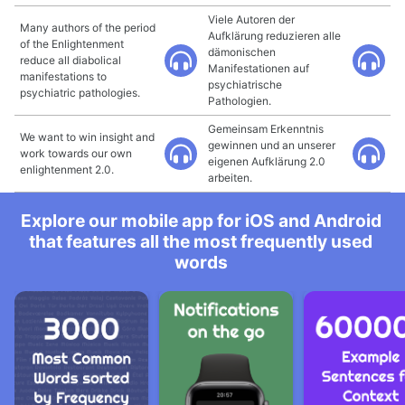
Viele Autoren der
Many authors of the period
Aufklärung reduzieren alle
of the Enlightenment
dämonischen
reduce all diabolical
Manifestationen auf
manifestations to
psychiatrische
psychiatric pathologies.
Pathologien.
Gemeinsam Erkenntnis
We want to win insight and
gewinnen und an unserer
work towards our own
eigenen Aufklärung 2.0
enlightenment 2.0.
arbeiten.
Explore our mobile app for iOS and Android
that features all the most frequently used
words