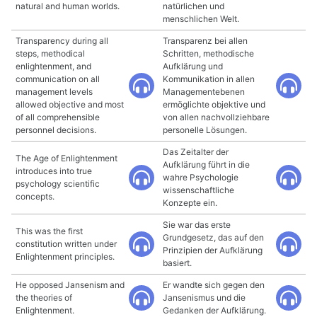
natural and human worlds.
natürlichen und
menschlichen Welt.
Transparency during all
Transparenz bei allen
steps, methodical
Schritten, methodische
enlightenment, and
Aufklärung und
communication on all
Kommunikation in allen
management levels
Managementebenen
allowed objective and most
ermöglichte objektive und
of all comprehensible
von allen nachvollziehbare
personnel decisions.
personelle Lösungen.
Das Zeitalter der
The Age of Enlightenment
Aufklärung führt in die
introduces into true
wahre Psychologie
psychology scientific
wissenschaftliche
concepts.
Konzepte ein.
Sie war das erste
This was the first
Grundgesetz, das auf den
constitution written under
Prinzipien der Aufklärung
Enlightenment principles.
basiert.
He opposed Jansenism and
Er wandte sich gegen den
the theories of
Jansenismus und die
Enlightenment.
Gedanken der Aufklärung.