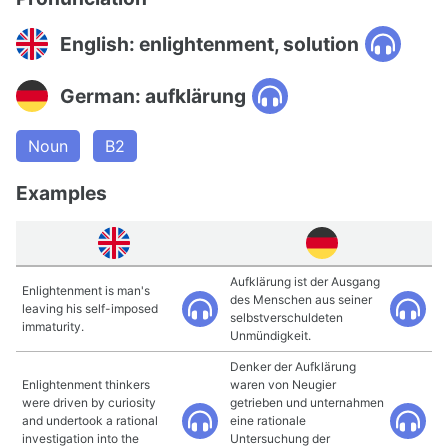
English: enlightenment, solution
German: aufklärung
Noun
B2
Examples
Aufklärung ist der Ausgang
Enlightenment is man's
des Menschen aus seiner
leaving his self-imposed
selbstverschuldeten
immaturity.
Unmündigkeit.
Denker der Aufklärung
Enlightenment thinkers
waren von Neugier
were driven by curiosity
getrieben und unternahmen
and undertook a rational
eine rationale
investigation into the
Untersuchung der