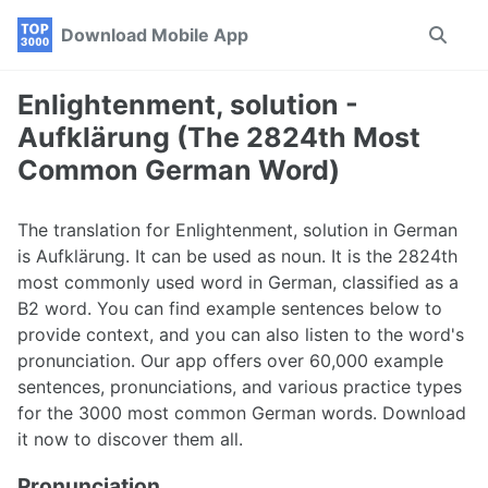
Skip
Skip
Skip
Download Mobile App
Toggle
to
to
to
search
primary
content
footer
navigation
Enlightenment, solution -
Aufklärung (The 2824th Most
Common German Word)
The translation for Enlightenment, solution in German
is Aufklärung. It can be used as noun. It is the 2824th
most commonly used word in German, classified as a
B2 word. You can find example sentences below to
provide context, and you can also listen to the word's
pronunciation. Our app offers over 60,000 example
sentences, pronunciations, and various practice types
for the 3000 most common German words. Download
it now to discover them all.
Pronunciation