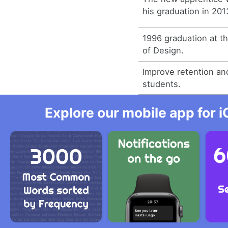
his graduation in 201
1996 graduation at 
of Design.
Improve retention an
students.
Explore our mobile app for i