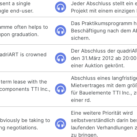
sent a single
Jeder Abschluss stellt ein 
ngle end-user.
Projekt mit einem einzigen
Das Praktikumsprogramm hil
amme often helps to
Beschäftigung nach dem A
pon graduation.
sichern.
Der Abschluss der quadri
uadriART is crowned
den 31.März 2012 ab 20:00 
einer Auktion gekrönt.
Abschluss eines langfristi
-term lease with the
Mietvertrages mit dem größ
f components TTI Inc.,
für Bauelemente TTI Inc., z
einer rd.
Eine weitere Priorität wird
obviously be taking to
selbstverständlich darin b
ng negotiations.
laufenden Verhandlungen 
zu bringen.