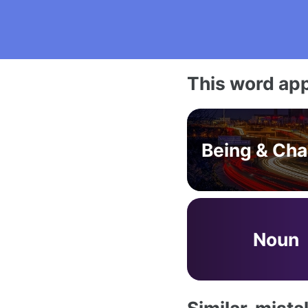
This word app
Being & Ch
Noun