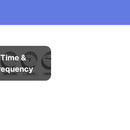
Time &
requency