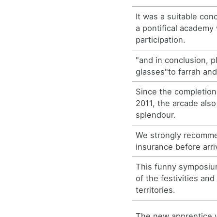
It was a suitable con
a pontifical academy
participation.
"and in conclusion, p
glasses"to farrah and
Since the completion
2011, the arcade als
splendour.
We strongly recomme
insurance before arri
This funny symposiu
of the festivities an
territories.
The new apprentice w