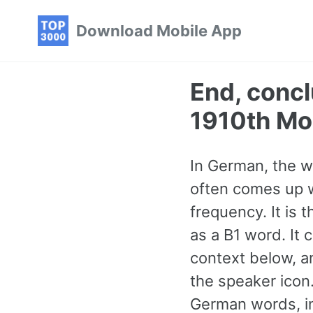
Skip
Skip
Skip
Download Mobile App
to
to
to
primary
content
footer
navigation
End, concl
1910th M
In German, the w
often comes up w
frequency. It is
as a B1 word. It
context below, an
the speaker ico
German words, in