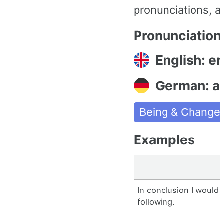
pronunciations, a
Pronunciatio
English: e
German: a
Being & Chang
Examples
In conclusion I would
following.