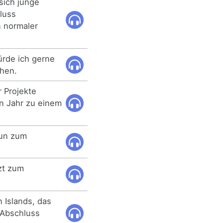
sich junge
hluss
n normaler
rde ich gerne
ehen.
 Projekte
n Jahr zu einem
nun zum
zt zum
 Islands, das
 Abschluss