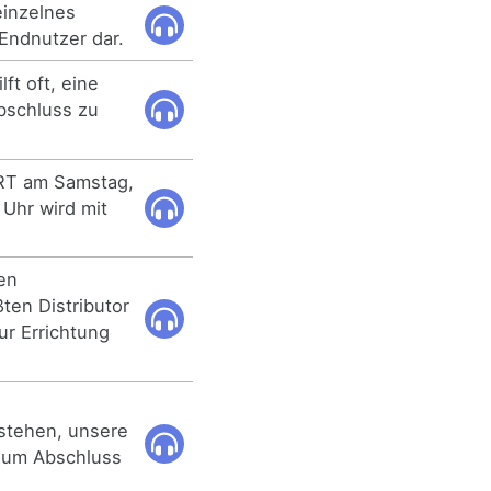
einzelnes
 Endnutzer dar.
ft oft, eine
bschluss zu
ART am Samstag,
Uhr wird mit
gen
ten Distributor
ur Errichtung
estehen, unsere
zum Abschluss