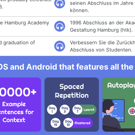
seinen Abschluss im Jahre 
3.
können.
the Hamburg Academy
1996 Abschluss an der Aka
Gestaltung Hamburg (htk).
d graduation of
Verbessern Sie die Zurück
Abschluss von Studenten.
OS and Android that features all t