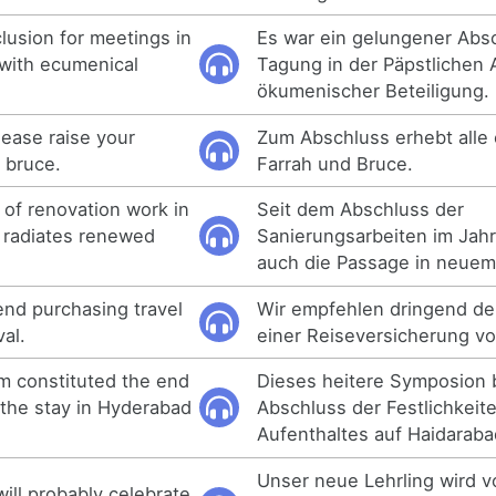
clusion for meetings in
Es war ein gelungener Abs
 with ecumenical
Tagung in der Päpstlichen
ökumenischer Beteiligung.
lease raise your
Zum Abschluss erhebt alle 
 bruce.
Farrah und Bruce.
 of renovation work in
Seit dem Abschluss der
o radiates renewed
Sanierungsarbeiten im Jahr
auch die Passage in neuem
nd purchasing travel
Wir empfehlen dringend d
val.
einer Reiseversicherung vo
m constituted the end
Dieses heitere Symposion 
d the stay in Hyderabad
Abschluss der Festlichkeit
Aufenthaltes auf Haidaraba
Unser neue Lehrling wird v
ill probably celebrate