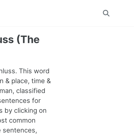
Toggle
search
uss (The
hluss. This word
n & place, time &
man, classified
sentences for
s by clicking on
most common
e sentences,