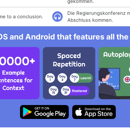
gekommen.
Die Regierungskonferenz 
e to a conclusion.
Abschluss kommen.
OS and Android that features all t