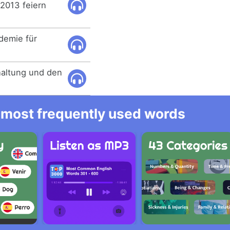
2013 feiern
demie für
haltung und den
he most frequently used words