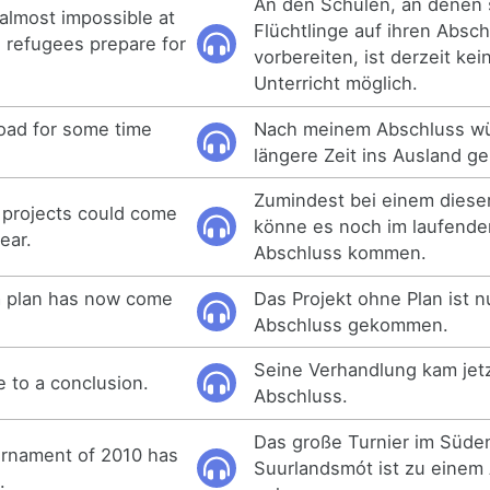
An den Schulen, an denen 
 almost impossible at
Flüchtlinge auf ihren Absc
 refugees prepare for
vorbereiten, ist derzeit kei
Unterricht möglich.
road for some time
Nach meinem Abschluss wü
längere Zeit ins Ausland g
Zumindest bei einem dieser
e projects could come
könne es noch im laufende
ear.
Abschluss kommen.
a plan has now come
Das Projekt ohne Plan ist 
Abschluss gekommen.
Seine Verhandlung kam jet
e to a conclusion.
Abschluss.
Das große Turnier im Süden
urnament of 2010 has
Suurlandsmót ist zu einem
.