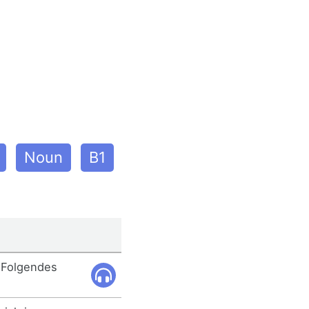
Noun
B1
 Folgendes