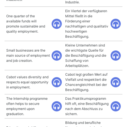
Industrie.
Ein Viertel der verfügbaren
One quarter of the
Mittel fließt in die
available funds will
Förderung einer
promote sustainable and
nachhaltigen und qualitativ
quality employment.
hochwertigen
Beschäftigung.
Kleine Unternehmen sind
Small businesses are the
die wichtigste Quelle für
main source of employment
die Beschäftigung und die
and job creation.
Schaffung von
Arbeitsplätzen.
Cabot legt großen Wert auf
Cabot values diversity and
Vielfalt und respektiert die
respects equal opportunity
Chancengleichheit bei der
in employment.
Beschäftigung.
The Internship programme
Das Praktikumsprogramm
often helps to secure
hilft oft, eine Beschäftigung
employment upon
nach dem Abschluss zu
graduation.
sichern.
Bildung und berufliche