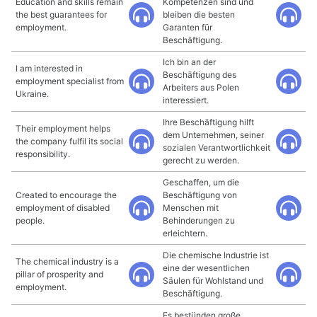
Education and skills remain
Kompetenzen sind und
the best guarantees for
bleiben die besten
employment.
Garanten für
Beschäftigung.
Ich bin an der
I am interested in
Beschäftigung des
employment specialist from
Arbeiters aus Polen
Ukraine.
interessiert.
Ihre Beschäftigung hilft
Their employment helps
dem Unternehmen, seiner
the company fulfil its social
sozialen Verantwortlichkeit
responsibility.
gerecht zu werden.
Geschaffen, um die
Created to encourage the
Beschäftigung von
employment of disabled
Menschen mit
people.
Behinderungen zu
erleichtern.
Die chemische Industrie ist
The chemical industry is a
eine der wesentlichen
pillar of prosperity and
Säulen für Wohlstand und
employment.
Beschäftigung.
Es bestünden große