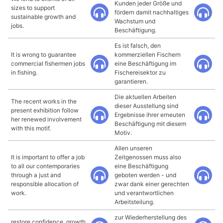
Kunden jeder Größe und
sizes to support
fördern damit nachhaltiges
sustainable growth and
Wachstum und
jobs.
Beschäftigung.
Es ist falsch, den
It is wrong to guarantee
kommerziellen Fischern
commercial fishermen jobs
eine Beschäftigung im
in fishing.
Fischereisektor zu
garantieren.
Die aktuellen Arbeiten
The recent works in the
dieser Ausstellung sind
present exhibition follow
Ergebnisse ihrer erneuten
her renewed involvement
Beschäftigung mit diesem
with this motif.
Motiv.
Allen unseren
It is important to offer a job
Zeitgenossen muss also
to all our contemporaries
eine Beschäftigung
through a just and
geboten werden - und
responsible allocation of
zwar dank einer gerechten
work.
und verantwortlichen
Arbeitsteilung.
zur Wiederherstellung des
restore confidence, growth,