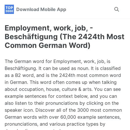
Skip
Skip
Skip
Download Mobile App
Toggle
to
to
to
search
primary
content
footer
navigation
Employment, work, job, -
Beschäftigung (The 2424th Most
Common German Word)
The German word for Employment, work, job, is
Beschäftigung. It can be used as noun. It is classified
as a B2 word, and is the 2424th most common word
in German. This word often comes up when talking
about occupation, house, culture & arts. You can see
example sentences for context below, and you can
also listen to their pronunciations by clicking on the
speaker icon. Discover all of the 3000 most common
German words with over 60,000 example sentences,
pronunciations, and various practice types by