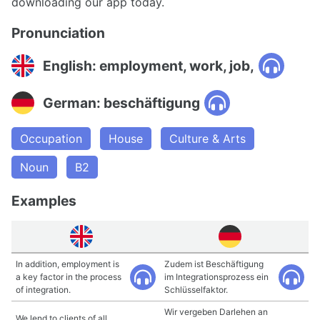
downloading our app today.
Pronunciation
English: employment, work, job,
German: beschäftigung
Occupation
House
Culture & Arts
Noun
B2
Examples
In addition, employment is
Zudem ist Beschäftigung
a key factor in the process
im Integrationsprozess ein
of integration.
Schlüsselfaktor.
Wir vergeben Darlehen an
We lend to clients of all