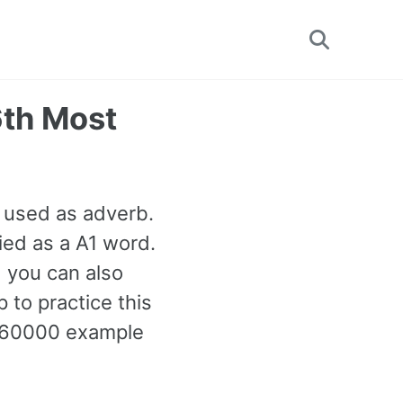
Toggle
search
6th Most
e used as adverb.
ied as a A1 word.
d you can also
to practice this
 60000 example