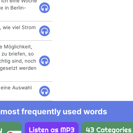
 ich eine Woche
e in Berlin-
, wie viel Strom
e Möglichkeit,
zu briefen, so
htig sind, noch
mgesetzt werden
r eine Auswahl
he most frequently used words