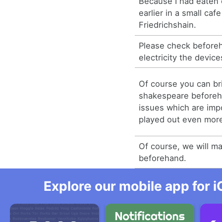
Because I had eaten 
earlier in a small cafe
Friedrichshain.
Please check befor
electricity the device
Of course you can br
shakespeare beforeh
issues which are impo
played out even more 
Of course, we will ma
beforehand.
Explore our mobile app for i