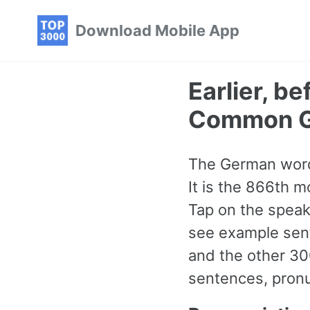
Skip
Skip
Skip
Download Mobile App
to
to
to
primary
content
footer
navigation
Earlier, b
Common G
The German word 
It is the 866th 
Tap on the speake
see example sent
and the other 3
sentences, pronu