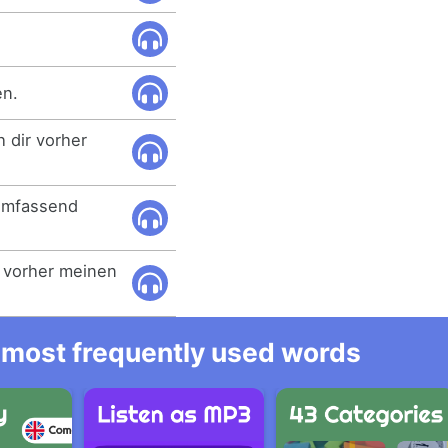
en.
h dir vorher
 umfassend
, vorher meinen
he most frequently used words