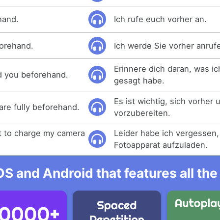
hand.
Ich rufe euch vorher an.
forehand.
Ich werde Sie vorher anruf
Erinnere dich daran, was ic
d you beforehand.
gesagt habe.
Es ist wichtig, sich vorher
pare fully beforehand.
vorzubereiten.
ot to charge my camera
Leider habe ich vergessen
Fotoapparat aufzuladen.
OS and Android that features all t