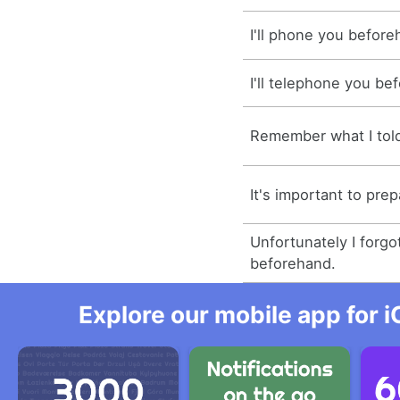
I'll phone you before
I'll telephone you be
Remember what I tol
It's important to pre
Unfortunately I forg
beforehand.
Explore our mobile app for i