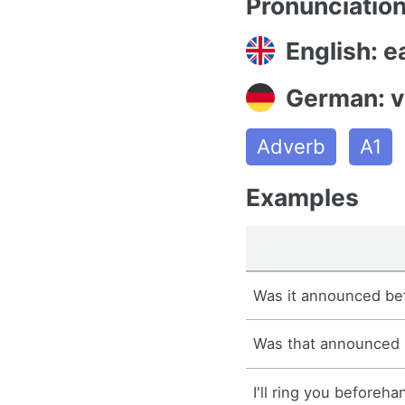
Pronunciatio
English: e
German: v
Adverb
A1
Examples
Was it announced be
Was that announced
I'll ring you beforeha