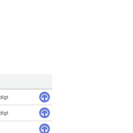
digt
digt