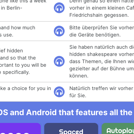
one like this a week
Denn genau so einen hatte
 in Berlin-
vorher in einem kleinen Caf
Friedrichshain gegessen.
ehand how much
Bitte überprüfen Sie vorher
s use.
die Geräte benötigen.
Sie haben natürlich auch di
ief hidden
hidden shakespeare vorher 
and so that the
dass Themen, die Ihnen wic
rtant to you will be
gezielter auf der Bühne u
specifically.
können.
ke a choice for you in
Natürlich treffen wir vorhe
für Sie.
OS and Android that features all t