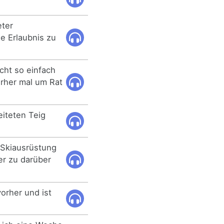
eter
ne Erlaubnis zu
icht so einfach
orher mal um Rat
eiteten Teig
.
 Skiausrüstung
r zu darüber
orher und ist