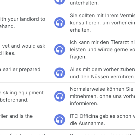
unterhalten.
Sie sollten mit Ihrem Vermi
th your landlord to
konsultieren, um vorher ei
ehand.
erhalten.
Ich kann mir den Tierarzt n
he vet and would ask
leisten und würde gerne v
 likes.
fragen.
 earlier prepared
Alles mit dem vorher zuber
und den Nüssen verrühren
Normalerweise können Sie
e skiing equipment
mitnehmen, ohne uns vorhe
 beforehand.
informieren.
lier and is the
ITC Officina gab es schon v
die Ausnahme.