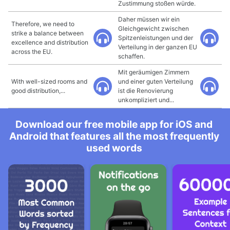
Zustimmung stoßen würde.
Daher müssen wir ein
Therefore, we need to
Gleichgewicht zwischen
strike a balance between
Spitzenleistungen und der
excellence and distribution
Verteilung in der ganzen EU
across the EU.
schaffen.
Mit geräumigen Zimmern
With well-sized rooms and
und einer guten Verteilung
good distribution,...
ist die Renovierung
unkompliziert und...
Download our free mobile app for iOS and
Android that features all the most frequently
used words