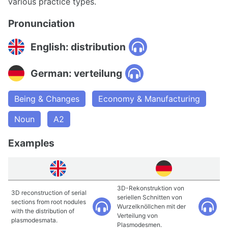
various practice types.
Pronunciation
English: distribution
German: verteilung
Being & Changes
Economy & Manufacturing
Noun
A2
Examples
3D-Rekonstruktion von
3D reconstruction of serial
seriellen Schnitten von
sections from root nodules
Wurzelknöllchen mit der
with the distribution of
Verteilung von
plasmodesmata.
Plasmodesmen.