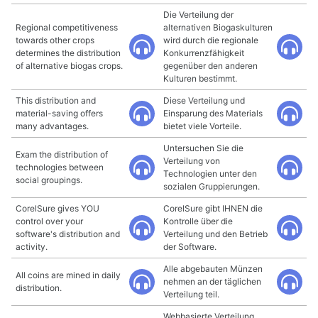
Die Verteilung der
Regional competitiveness
alternativen Biogaskulturen
towards other crops
wird durch die regionale
determines the distribution
Konkurrenzfähigkeit
of alternative biogas crops.
gegenüber den anderen
Kulturen bestimmt.
This distribution and
Diese Verteilung und
material-saving offers
Einsparung des Materials
many advantages.
bietet viele Vorteile.
Untersuchen Sie die
Exam the distribution of
Verteilung von
technologies between
Technologien unter den
social groupings.
sozialen Gruppierungen.
CorelSure gives YOU
CorelSure gibt IHNEN die
control over your
Kontrolle über die
software's distribution and
Verteilung und den Betrieb
activity.
der Software.
Alle abgebauten Münzen
All coins are mined in daily
nehmen an der täglichen
distribution.
Verteilung teil.
Webbasierte Verteilung