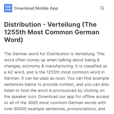
Skip
Skip
Skip
Download Mobile App
Toggle
to
to
to
search
primary
content
footer
navigation
Distribution - Verteilung (The
1255th Most Common German
Word)
The German word for Distribution is Verteilung. This
word often comes up when talking about being &
changes, economy & manufacturing. It is classified as
a A2 word, and is the 1255th most common word in
German. It can be used as noun. You can find example
sentences below to provide context, and you can also
listen to how the word is pronounced by clicking on
the speaker icon. Download our app for offline access
to all of the 3000 most common German words with
over 60000 example sentences, pronunciations, and