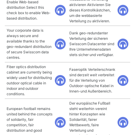
Enable Web-based
aktivieren Aktivieren Sie
distribution Select this
dieses Kontrollkästchen,
check box to enable Web-
um die webbasierte
based distribution.
Verteilung zu aktivieren.
Your corporate data is
Dank geo-redundanter
always secure and
Verteilung der sicheren
available thanks to the
Swisscom Datacenter sind
geo-redundant distribution
Ihre Unternehmensdaten
of secure Swisscom data
stets sicher und verfügbar.
centres.
Fiber optics distribution
Faseroptik Verteilerschrank
cabinet are currently being
sind derzeit weit verbreitet
widely used for distributing
für die Verteilung von
outdoor optical cable in
Outdoor-optische Kabel in
indoor and outdoor
Innen-und Außenbereich.
conditions.
Der europäische Fußball
European football remains
steht weiterhin vereint
united behind the concepts
hinter Konzepten wie
of solidarity, fair
Solidarität, fairer
competition, fair
Wettbewerb, faire
distribution and good
Verteilung und