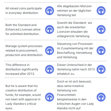
Alle abgebauten Münzen
All mined coins participate
nehmen an der täglichen
in everyday distribution.
Verteilung teil.
Sowohl die Standard- als
Both the Standard and
auch die erweiterten
Enhanced Licenses allow
Lizenzen erlauben die
for unlimited distribution.
unbegrenzte Verteilung.
Steuerung von Prozessen
Manage system processes
im Zusammenhang mit der
related to procurement,
Beschaffung, Herstellung
production and distribution.
und Verteilung.
This difference in
Dieser Unterschied in der
distribution significantly
Verteilung nahm nach 2013
increased after 2013.
erheblich zu.
Doch er ist sich bewusst,
But he is aware that his
dass seine kreative
creative distribution of
Verteilung von
funds, for example, would
Finanzmitteln
not meet with approval in
beispielsweise in den
Lady Alandra's critical
kritischen Augen von Lady
eyes.
Alandra nicht auf