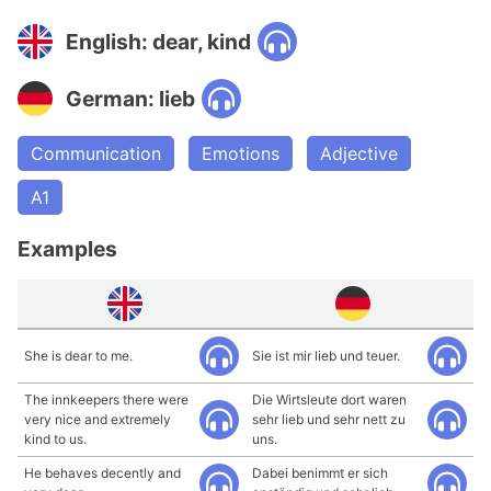
English: dear, kind
German: lieb
Communication
Emotions
Adjective
A1
Examples
She is dear to me.
Sie ist mir lieb und teuer.
The innkeepers there were
Die Wirtsleute dort waren
very nice and extremely
sehr lieb und sehr nett zu
kind to us.
uns.
He behaves decently and
Dabei benimmt er sich