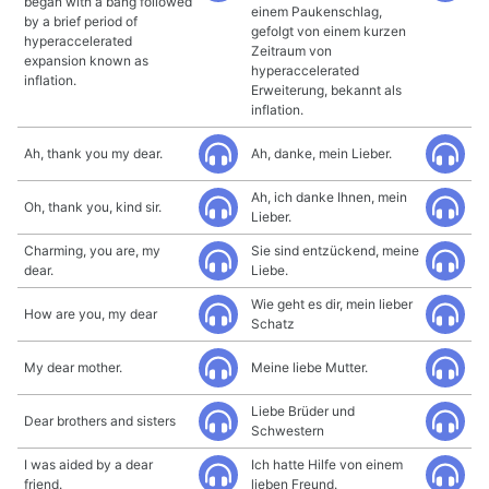
began with a bang followed
einem Paukenschlag,
by a brief period of
gefolgt von einem kurzen
hyperaccelerated
Zeitraum von
expansion known as
hyperaccelerated
inflation.
Erweiterung, bekannt als
inflation.
Ah, thank you my dear.
Ah, danke, mein Lieber.
Ah, ich danke Ihnen, mein
Oh, thank you, kind sir.
Lieber.
Charming, you are, my
Sie sind entzückend, meine
dear.
Liebe.
Wie geht es dir, mein lieber
How are you, my dear
Schatz
My dear mother.
Meine liebe Mutter.
Liebe Brüder und
Dear brothers and sisters
Schwestern
I was aided by a dear
Ich hatte Hilfe von einem
friend.
lieben Freund.