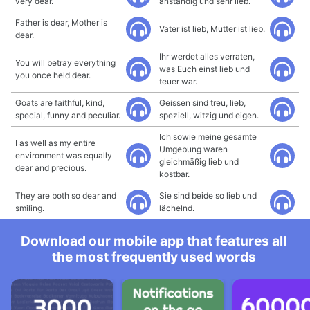
very dear.
anständig und sehr lieb.
Father is dear, Mother is
Vater ist lieb, Mutter ist lieb.
dear.
Ihr werdet alles verraten,
You will betray everything
was Euch einst lieb und
you once held dear.
teuer war.
Goats are faithful, kind,
Geissen sind treu, lieb,
special, funny and peculiar.
speziell, witzig und eigen.
Ich sowie meine gesamte
I as weIl as my entire
Umgebung waren
environment was equally
gleichmäßig lieb und
dear and precious.
kostbar.
They are both so dear and
Sie sind beide so lieb und
smiling.
lächelnd.
Download our mobile app that features all
the most frequently used words