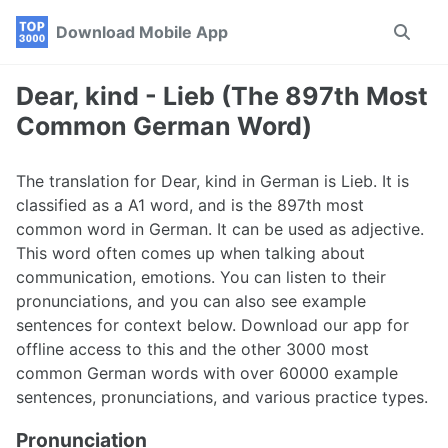
Skip
Skip
Skip
Download Mobile App
Toggle
to
to
to
search
primary
content
footer
navigation
Dear, kind - Lieb (The 897th Most
Common German Word)
The translation for Dear, kind in German is Lieb. It is
classified as a A1 word, and is the 897th most
common word in German. It can be used as adjective.
This word often comes up when talking about
communication, emotions. You can listen to their
pronunciations, and you can also see example
sentences for context below. Download our app for
offline access to this and the other 3000 most
common German words with over 60000 example
sentences, pronunciations, and various practice types.
Pronunciation