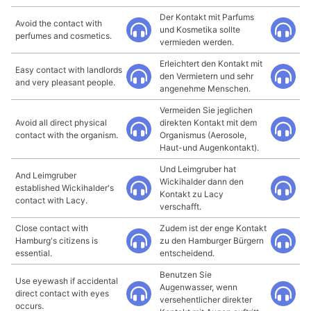
Der Kontakt mit Parfums
Avoid the contact with
und Kosmetika sollte
perfumes and cosmetics.
vermieden werden.
Erleichtert den Kontakt mit
Easy contact with landlords
den Vermietern und sehr
and very pleasant people.
angenehme Menschen.
Vermeiden Sie jeglichen
Avoid all direct physical
direkten Kontakt mit dem
contact with the organism.
Organismus (Aerosole,
Haut-und Augenkontakt).
Und Leimgruber hat
And Leimgruber
Wickihalder dann den
established Wickihalder's
Kontakt zu Lacy
contact with Lacy.
verschafft.
Close contact with
Zudem ist der enge Kontakt
Hamburg's citizens is
zu den Hamburger Bürgern
essential.
entscheidend.
Benutzen Sie
Use eyewash if accidental
Augenwasser, wenn
direct contact with eyes
versehentlicher direkter
occurs.