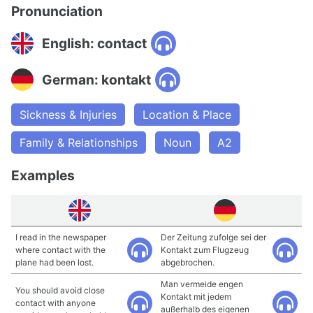
Pronunciation
English: contact
German: kontakt
Sickness & Injuries
Location & Place
Family & Relationships
Noun
A2
Examples
I read in the newspaper
Der Zeitung zufolge sei der
where contact with the
Kontakt zum Flugzeug
plane had been lost.
abgebrochen.
Man vermeide engen
You should avoid close
Kontakt mit jedem
contact with anyone
außerhalb des eigenen