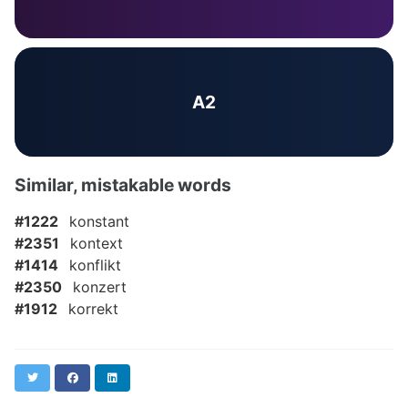
A2
Similar, mistakable words
#1222
konstant
#2351
kontext
#1414
konflikt
#2350
konzert
#1912
korrekt
Twitter
Facebook
LinkedIn