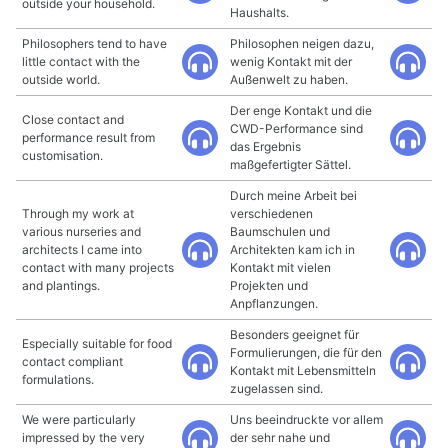
outside your household.
Haushalts.
Philosophers tend to have
Philosophen neigen dazu,
little contact with the
wenig Kontakt mit der
outside world.
Außenwelt zu haben.
Der enge Kontakt und die
Close contact and
CWD-Performance sind
performance result from
das Ergebnis
customisation.
maßgefertigter Sättel.
Durch meine Arbeit bei
Through my work at
verschiedenen
various nurseries and
Baumschulen und
architects I came into
Architekten kam ich in
contact with many projects
Kontakt mit vielen
and plantings.
Projekten und
Anpflanzungen.
Besonders geeignet für
Especially suitable for food
Formulierungen, die für den
contact compliant
Kontakt mit Lebensmitteln
formulations.
zugelassen sind.
We were particularly
Uns beeindruckte vor allem
impressed by the very
der sehr nahe und